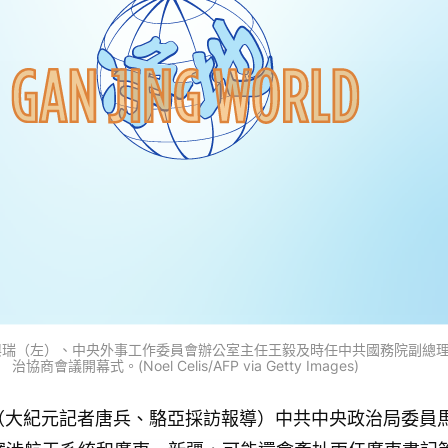
馬興瑞（左）、中央外事工作委員會辦公室主任王毅及時任中共國務院副總
治協商會議開幕式。(Noel Celis/AFP via Getty Images)
訊】（大紀元記者唐兵、駱亞採訪報導）中共中央政治局委員