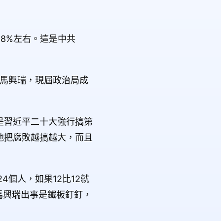
8%左右。這是中共
上馬興瑞，現屆政治局成
是習近平二十大強行搞第
他把腐敗越搞越大，而且
個人，如果12比12就
馬興瑞出事是鐵板釘釘，