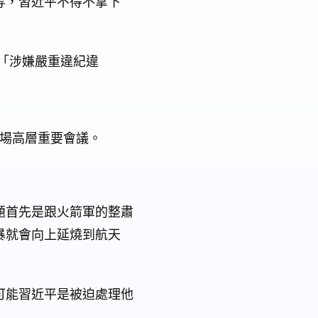
等，習近平不得不拿下
「涉嫌嚴重違紀違
多場高層重要會議。
題首先是跟火箭軍的整肅
暴就會向上延燒到航天
可能習近平是被迫處理他