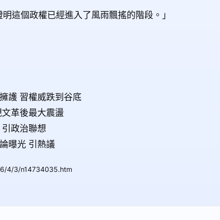
證明這個政權已經進入了風雨飄搖的階段。」
擁護 習權威跌到谷底
現文革後最大震盪
 引政治聯想
論曝光 引熱議
26/4/3/n14734035.htm