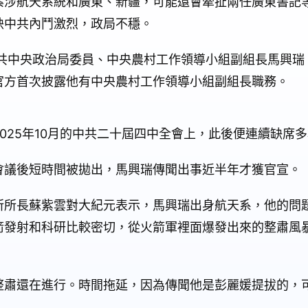
案涉航天系統和廣東、新疆，可能還會牽扯兩任廣東書記
映中共內鬥激烈，政局不穩。
中共中央政治局委員、中央農村工作領導小組副組長馬興瑞
官方首次披露他有中央農村工作領導小組副組長職務。
025年10月的中共二十屆四中全會上，此後便連續缺席
會議後短時間被拋出，馬興瑞傳聞出事近半年才獲官宣。
所所長蘇紫雲對大紀元表示，馬興瑞出身航天系，他的問
箭發射和科研比較密切，從火箭軍裡面爆發出來的整肅風
整肅還在進行。時間拖延，因為傳聞他是彭麗媛提拔的，