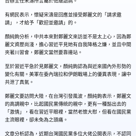
台辦主任宋濤所言屬於低級語病。
有網民表示，懷疑宋濤是回應並接受鄭麗文的「請求邀
請」，才給予「歡迎並邀請」的。
顏純鉤分析，中共本來對鄭麗文來訪並不是太上心，因為鄭
麗文資歷尚淺，擔心習近平見她有自我降格之嫌，並且中間
夾著川習會，鄭麗文當然要靠邊站。
至於習近平急於見鄭麗文，顏純鉤認為與近來國內外形勢的
變化有關。美軍在委內瑞拉和伊朗戰場上的優異表現，讓中
共泄了真氣。
鄭麗文要訪問大陸，在台灣引發風波，顏純鉤表示，鄭麗文
的高調親中，比起國民黨傳統的親中，更有一種豁出去的
「激情」，看在習近平眼裡，當然老懷大慰，但看在國民黨
主流眼裡，卻未免為之頭痛。
文章分析認為，近期台灣國民黨多位大佬公開表示，不認同