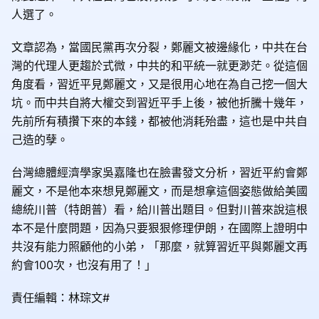
人選了。
文章認為，當國民黨再次分裂，鄭麗文被邊緣化，中共在台
灣的代理人更趨於式微，中共的和平統一就更渺茫。從這個
角度看，習近平見鄭麗文，又是很用心地在為自己挖一個大
坑。而中共自將大權交到習近平手上後，被他折騰十幾年，
先前所有積攢下來的本錢，都被他消耗殆盡，這也是中共自
己造的孽。
台灣總體經濟學家吳嘉隆也在臉書發文分析，習近平約會鄭
麗文，不是他本來想見鄭麗文，而是想拿這個姿態做給美國
總統川普（特朗普）看，給川普出題目。但對川普來說這根
本不是什麼問題，因為只要狠狠修理伊朗，在國際上證明中
共沒有能力照顧他的小弟，「那麼，就算習近平與鄭麗文再
約會100次，也沒有用了！」
責任編輯：林琮文#