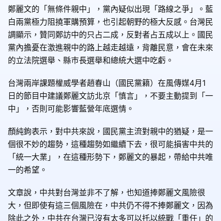
鄭麗文的「無條件親中」，黨內疑似出現「路線之爭」。藍
白兩黨極力阻撓軍購預算，也引起朝野的極大反感。台灣民
調顯示，贊同鄭訪中的只占二成，反對者占五成以上。國民
黨內擔憂在激進親中的路上越走越遠，背離民意，會在未來
的立法院選舉、縣巿長選舉和總統大選中吃虧。
台灣兩岸課題權威學者趙春山（國民黨籍）在風傳媒4月1
日的節目中建議鄭麗文訪北京「慎言」，不要主動提到「一
中」，否則可能影響藍營年底選情。
顏純鉤表示，對中共來說，國民黨主流對親中的猶疑，是一
個很不妙的趨勢，這種趨勢如繼續下去，很可能損害中共的
「統一大業」，在這種形勢下，鄭麗文的暴起，帶給中共唯
一的希望。
文章說，中共對台灣並非不了解，也知道捧鄭麗文風險很
大，但即使有這三個風險在，中共仍不得不捧鄭麗文，因為
除此之外，中共在台灣已沒有太多可以托以統戰「重任」的