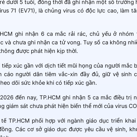
rẻ dưới 5 tuổi, đồng thời đã ghi nhận một số trường 
irus 71 (EV71), là chủng virus có độc lực cao, làm 
.HCM ghi nhận 6 ca mắc rải rác, chủ yếu ở nhóm t
c và chưa ghi nhận ca tử vong. Tuy số ca không nhi
hông được phát hiện kịp thời.
 tiếp xúc gần với dịch tiết mũi họng của người mắc
n cáo người dân tiêm vắc-xin đầy đủ, giữ vệ sinh
eo dõi sức khỏe khi có tiếp xúc gần.
2026 đến nay, TP.HCM ghi nhận 5 ca mắc điều trị n
g giám sát chưa phát hiện biến thể mới của virus CO
y tế TP.HCM phối hợp với ngành giáo dục triển kha
đồng. Các cơ sở giáo dục được yêu cầu vệ sinh, kh