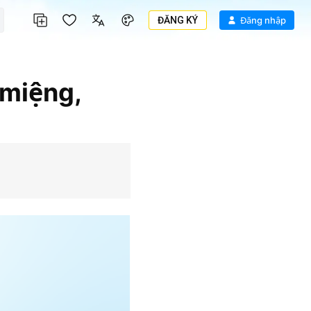
ĐĂNG KÝ
Đăng nhập
 miệng,