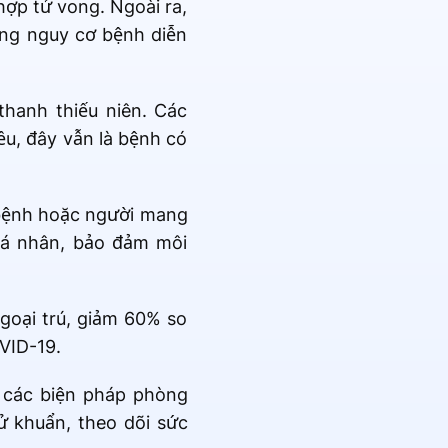
hợp tử vong. Ngoài ra,
tăng nguy cơ bệnh diễn
hanh thiếu niên. Các
ều, đây vẫn là bệnh có
 bệnh hoặc người mang
 cá nhân, bảo đảm môi
goại trú, giảm 60% so
VID-19.
i các biện pháp phòng
ử khuẩn, theo dõi sức