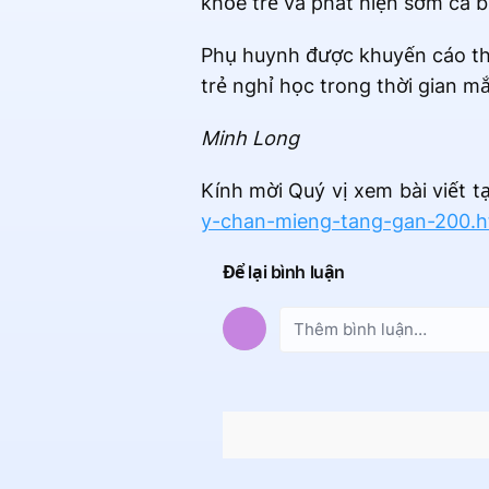
khỏe trẻ và phát hiện sớm ca 
Phụ huynh được khuyến cáo theo
trẻ nghỉ học trong thời gian m
Minh Long
Kính mời Quý vị xem bài viết t
y-chan-mieng-tang-gan-200.h
Để lại bình luận