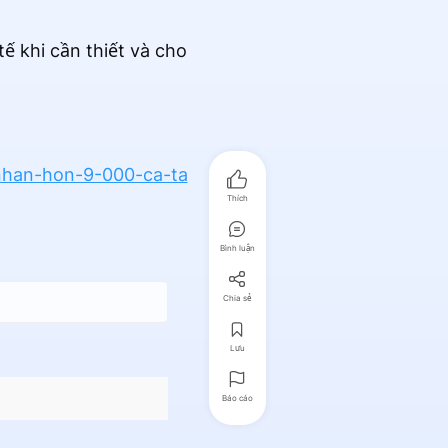
ế khi cần thiết và cho
-nhan-hon-9-000-ca-ta
Thích
Bình luận
Chia sẻ
Lưu
Báo cáo