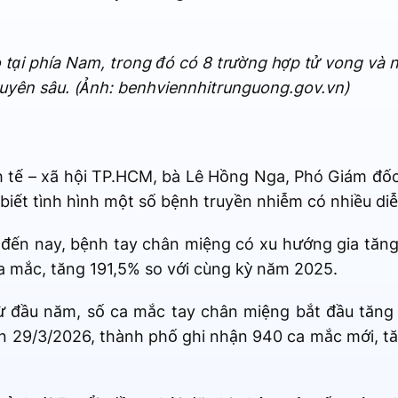
tại phía Nam, trong đó có 8 trường hợp tử vong và n
uyên sâu. (Ảnh: benhviennhitrunguong.gov.vn)
nh tế – xã hội TP.HCM, bà Lê Hồng Nga, Phó Giám đố
iết tình hình một số bệnh truyền nhiễm có nhiều diễ
ến nay, bệnh tay chân miệng có xu hướng gia tăng 
a mắc, tăng 191,5% so với cùng kỳ năm 2025.
từ đầu năm, số ca mắc tay chân miệng bắt đầu tăng t
ến 29/3/2026, thành phố ghi nhận 940 ca mắc mới, t