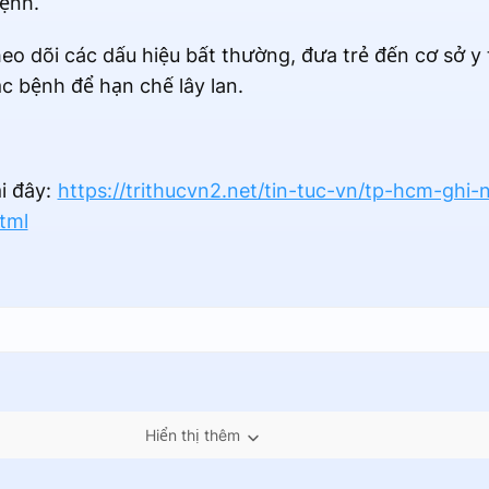
bệnh.
 dõi các dấu hiệu bất thường, đưa trẻ đến cơ sở y t
ắc bệnh để hạn chế lây lan.
ại đây:
https://trithucvn2.net/tin-tuc-vn/tp-hcm-ghi
tml
Hiển thị thêm