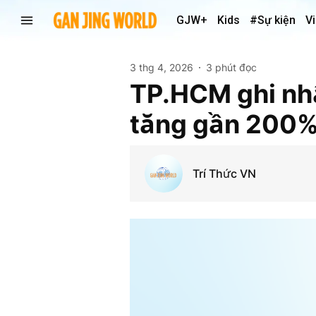
GJW+
Kids
#Sự kiện
V
3 thg 4, 2026
3 phút đọc
TP.HCM ghi nhậ
tăng gần 200
Trí Thức VN