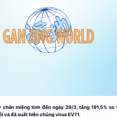
 chân miệng tính đến ngày 29/3, tăng 191,5% so v
uổi và đã xuất hiện chủng virus EV71.