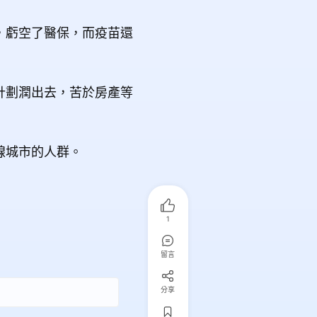
，虧空了醫保，而疫苗還
計劃潤出去，苦於房產等
線城市的人群。
1
留言
分享