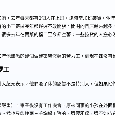
工廠，去年每天都有3個人在上班，還時常加班裝貨，今
有的小工廠過完年都遲遲不敢開張。關閉的門店越來越多
，很多去年在賣菜的檔口至今都空著；一些拉貨的人擔心
去年他熟悉的幾個做建築裝修類的苦力工，到現在都沒有
零工
對大紀元表示，他們退了休的影響不是特別大，但如果他
很嚴重），畢業後沒有工作機會，原來同事的小孩在外面
會。找也只能找兩三千塊錢工資的，還要租房，還不如待