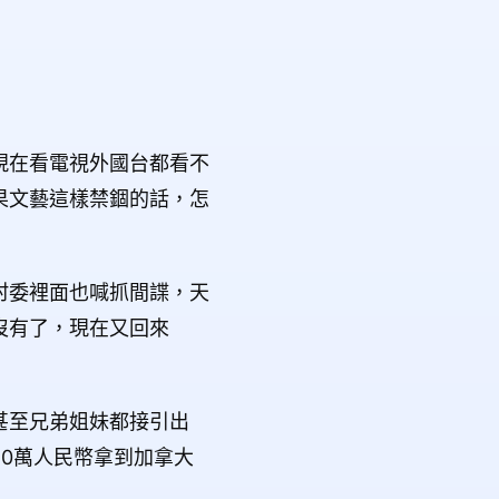
現在看電視外國台都看不
果文藝這樣禁錮的話，怎
村委裡面也喊抓間諜，天
沒有了，現在又回來
甚至兄弟姐妹都接引出
0萬人民幣拿到加拿大