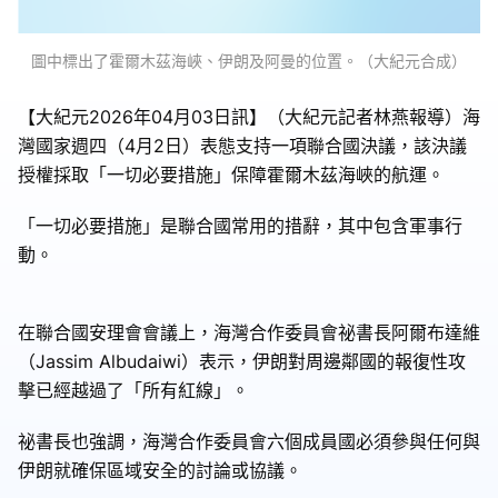
圖中標出了霍爾木茲海峽、伊朗及阿曼的位置。（大紀元合成）
【大紀元2026年04月03日訊】（大紀元記者林燕報導）海
灣國家週四（4月2日）表態支持一項聯合國決議，該決議
授權採取「一切必要措施」保障霍爾木茲海峽的航運。
「一切必要措施」是聯合國常用的措辭，其中包含軍事行
動。
在聯合國安理會會議上，海灣合作委員會祕書長阿爾布達維
（Jassim Albudaiwi）表示，伊朗對周邊鄰國的報復性攻
擊已經越過了「所有紅線」。
祕書長也強調，海灣合作委員會六個成員國必須參與任何與
伊朗就確保區域安全的討論或協議。