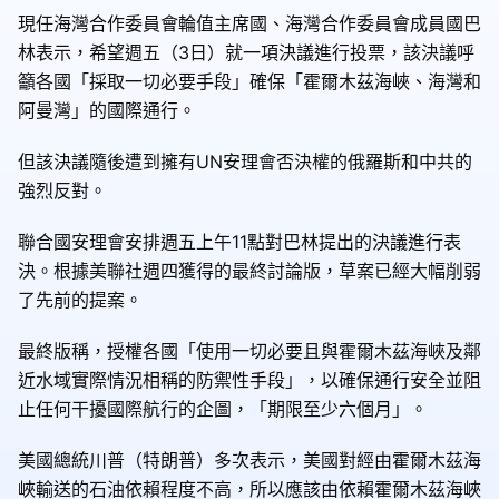
現任海灣合作委員會輪值主席國、海灣合作委員會成員國巴
林表示，希望週五（3日）就一項決議進行投票，該決議呼
籲各國「採取一切必要手段」確保「霍爾木茲海峽、海灣和
阿曼灣」的國際通行。
但該決議隨後遭到擁有UN安理會否決權的俄羅斯和中共的
強烈反對。
聯合國安理會安排週五上午11點對巴林提出的決議進行表
決。根據美聯社週四獲得的最終討論版，草案已經大幅削弱
了先前的提案。
最終版稱，授權各國「使用一切必要且與霍爾木茲海峽及鄰
近水域實際情況相稱的防禦性手段」，以確保通行安全並阻
止任何干擾國際航行的企圖，「期限至少六個月」。
美國總統川普（特朗普）多次表示，美國對經由霍爾木茲海
峽輸送的石油依賴程度不高，所以應該由依賴霍爾木茲海峽