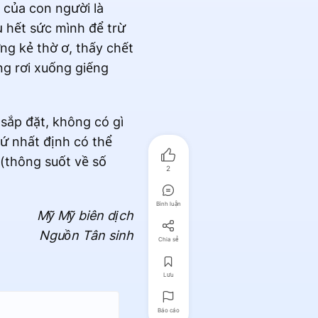
 của con người là
 hết sức mình để trừ
ững kẻ thờ ơ, thấy chết
g rơi xuống giếng
sắp đặt, không có gì
hứ nhất định có thể
(thông suốt về số
2
Bình luận
Mỹ Mỹ biên dịch
Nguồn Tân sinh
Chia sẻ
Lưu
Báo cáo