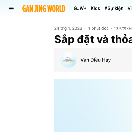
GJW+
Kids
#Sự kiện
V
24 thg 1, 2026
4 phút đọc
13
lượt x
Sắp đặt và thỏ
Vạn Điều Hay