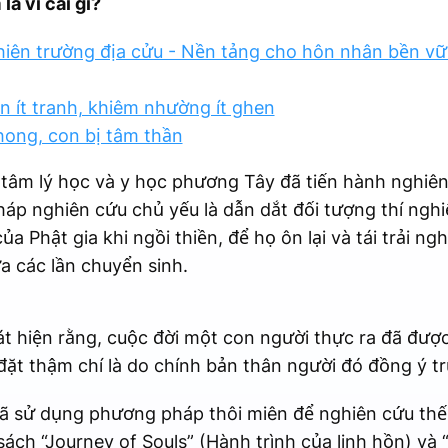
là vì cái gì?
thiên trường địa cửu - Nền tảng cho hôn nhân bền vữ
n ít tranh, khiêm nhường ít ghen
ong, con bị tâm thần
i tâm lý học và y học phương Tây đã tiến hành nghiên
áp nghiên cứu chủ yếu là dẫn dắt đối tượng thí nghi
 Phật gia khi ngồi thiền, để họ ôn lại và tái trải ng
ữa các lần chuyển sinh.
 hiện rằng, cuộc đời một con người thực ra đã đượ
đặt thậm chí là do chính bản thân người đó đồng ý tr
đã sử dụng phương pháp thôi miên để nghiên cứu thế 
ách “Journey of Souls” (Hành trình của linh hồn) và 