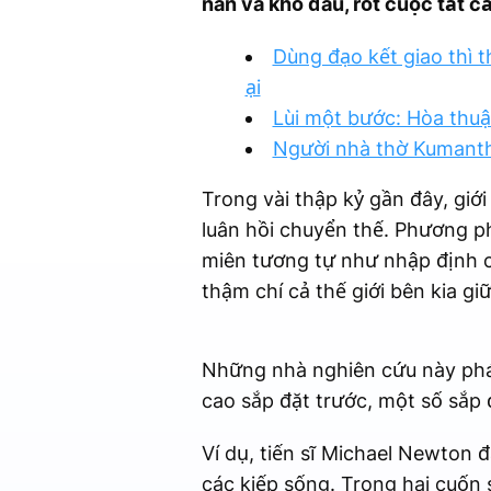
nan và khổ đau, rốt cuộc tất cả 
Dùng đạo kết giao thì 
ại
Lùi một bước: Hòa thuậ
Người nhà thờ Kumanth
Trong vài thập kỷ gần đây, giớ
luân hồi chuyển thế. Phương ph
miên tương tự như nhập định của
thậm chí cả thế giới bên kia gi
Những nhà nghiên cứu này phát
cao sắp đặt trước, một số sắp 
Ví dụ, tiến sĩ Michael Newton 
các kiếp sống. Trong hai cuốn s