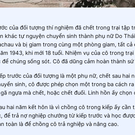
ớc của đối tượng thí nghiệm đã chết trong trại tập t
hồn khác tự nguyện chuyển sinh thành phụ nữ Do Thái
Dachau và bị giam trong cùng một phòng giam, tất cả
ăm 1943, khi mới 18 tuổi. Nhiệm vụ của cô trong trại
ức để chúng sống sót. Cô đã dũng cảm hoàn thành sứ
p trước của đối tượng là một phụ nữ, chết sau hai 
chuyển sinh, cô được phép chọn một trong ba cách ra đ
ngã ngựa mà chết, hoặc chết đuối. Linh hồn ấy chọn 
au hai năm kết hôn là vì chồng cô trong kiếp ấy cần t
, để trả nợ nghiệp chướng từ kiếp trước và học được
n toàn là để chồng cô trả nghiệp và nâng cao.