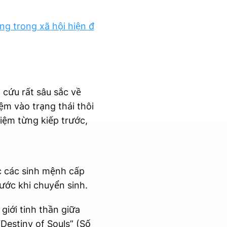
ng trong xã hội hiện đ
 cứu rất sâu sắc về
ệm vào trạng thái thôi
hiệm từng kiếp trước,
c các sinh mệnh cấp
ước khi chuyển sinh.
giới tinh thần giữa
“Destiny of Souls” (Số