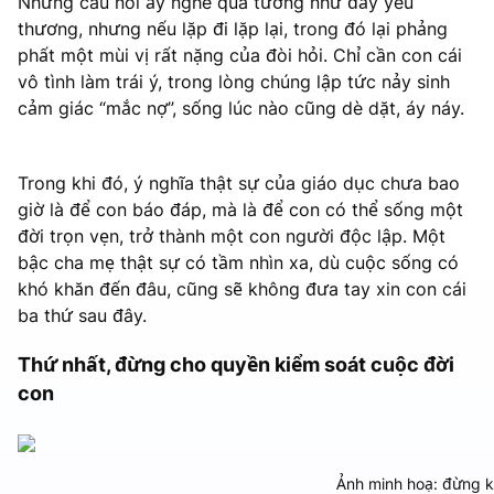
Những câu nói ấy nghe qua tưởng như đầy yêu
thương, nhưng nếu lặp đi lặp lại, trong đó lại phảng
phất một mùi vị rất nặng của đòi hỏi. Chỉ cần con cái
vô tình làm trái ý, trong lòng chúng lập tức nảy sinh
cảm giác “mắc nợ”, sống lúc nào cũng dè dặt, áy náy.
Trong khi đó, ý nghĩa thật sự của giáo dục chưa bao
giờ là để con báo đáp, mà là để con có thể sống một
đời trọn vẹn, trở thành một con người độc lập. Một
bậc cha mẹ thật sự có tầm nhìn xa, dù cuộc sống có
khó khăn đến đâu, cũng sẽ không đưa tay xin con cái
ba thứ sau đây.
Thứ nhất, đừng cho quyền kiểm soát cuộc đời
con
Ảnh minh hoạ: đừng k