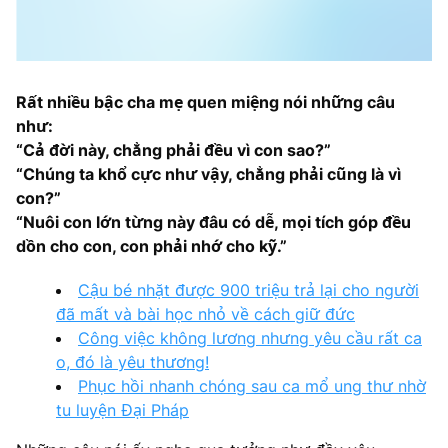
Rất nhiều bậc cha mẹ quen miệng nói những câu
như:
“Cả đời này, chẳng phải đều vì con sao?”
“Chúng ta khổ cực như vậy, chẳng phải cũng là vì
con?”
“Nuôi con lớn từng này đâu có dễ, mọi tích góp đều
dồn cho con, con phải nhớ cho kỹ.”
Cậu bé nhặt được 900 triệu trả lại cho người
đã mất và bài học nhỏ về cách giữ đức
Công việc không lương nhưng yêu cầu rất ca
o, đó là yêu thương!
Phục hồi nhanh chóng sau ca mổ ung thư nhờ
tu luyện Đại Pháp