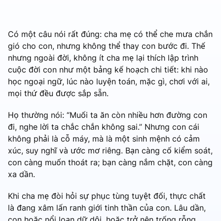
Có một câu nói rất đúng: cha mẹ có thể che mưa chắn
gió cho con, nhưng không thể thay con bước đi. Thế
nhưng ngoài đời, không ít cha mẹ lại thích lập trình
cuộc đời con như một bảng kế hoạch chi tiết: khi nào
học ngoại ngữ, lúc nào luyện toán, mặc gì, chơi với ai,
mọi thứ đều được sắp sẵn.
Họ thường nói: “Muối ta ăn còn nhiều hơn đường con
đi, nghe lời ta chắc chắn không sai.” Nhưng con cái
không phải là cỗ máy, mà là một sinh mệnh có cảm
xúc, suy nghĩ và ước mơ riêng. Bạn càng cố kiểm soát,
con càng muốn thoát ra; bạn càng nắm chặt, con càng
xa dần.
Khi cha mẹ đòi hỏi sự phục tùng tuyệt đối, thực chất
là đang xâm lấn ranh giới tinh thần của con. Lâu dần,
con hoặc nổi loạn dữ dội, hoặc trở nên trống rỗng,