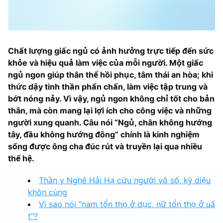
Chất lượng giấc ngủ có ảnh hưởng trực tiếp đến sức
khỏe và hiệu quả làm việc của mỗi người. Một giấc
ngủ ngon giúp thân thể hồi phục, tâm thái an hòa; khi
thức dậy tinh thần phấn chấn, làm việc tập trung và
bớt nóng nảy. Vì vậy, ngủ ngon không chỉ tốt cho bản
thân, mà còn mang lại lợi ích cho công việc và những
người xung quanh. Câu nói “Ngủ, chân không hướng
tây, đầu không hướng đông” chính là kinh nghiệm
sống được ông cha đúc rút và truyền lại qua nhiều
thế hệ.
Thần y Nghê Hải Hạ cứu người vô số, kỳ diệu
khôn cùng
Vì sao nói “nam tổn thọ ở dục, nữ tổn thọ ở uấ
t”?