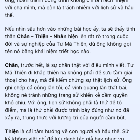
với cha mình, mà còn là trách nhiệm với lịch sử và hậu
thế.
Nếu nhìn sâu hơn vào những bài học ấy, ta sẽ thấy tinh
thần
Chân – Thiện – Nhẫn
hiện lên rất rõ trong cuộc
đời và sự nghiệp của Tư Mã Thiên, dù ông không gọi
tên nó bằng khái niệm triết học nào.
Chân
, trước hết, là sự chân thật với điều mình viết. Tư
Mã Thiên đi khắp thiên hạ không phải để sưu tầm giai
thoại cho hay, mà để kiểm chứng sự thật lịch sử. Ông
ghi chép cả công lẫn tội, cả vinh quang lẫn thất bại,
không né tránh những trang sử khiến kẻ cầm quyền
khó chịu. Với ông, lịch sử không phải là thứ để tô
điểm, mà là thứ phải được trình bày đúng như nó đã
xảy ra, trung thực với lương tri của người cầm bút.
Thiện
là cái tâm hướng về con người và hậu thế. Sử
ký không viết chỉ để lưu danh tác giả hay phục vụ