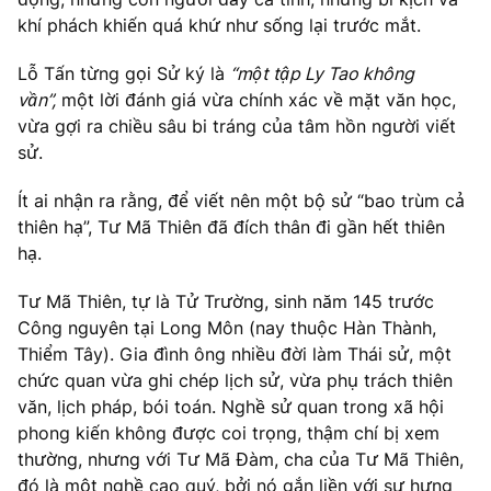
khí phách khiến quá khứ như sống lại trước mắt.
Lỗ Tấn từng gọi Sử ký là
“một tập Ly Tao không
vần”,
một lời đánh giá vừa chính xác về mặt văn học,
vừa gợi ra chiều sâu bi tráng của tâm hồn người viết
sử.
Ít ai nhận ra rằng, để viết nên một bộ sử “bao trùm cả
thiên hạ”, Tư Mã Thiên đã đích thân đi gần hết thiên
hạ.
Tư Mã Thiên, tự là Tử Trường, sinh năm 145 trước
Công nguyên tại Long Môn (nay thuộc Hàn Thành,
Thiểm Tây). Gia đình ông nhiều đời làm Thái sử, một
chức quan vừa ghi chép lịch sử, vừa phụ trách thiên
văn, lịch pháp, bói toán. Nghề sử quan trong xã hội
phong kiến không được coi trọng, thậm chí bị xem
thường, nhưng với Tư Mã Đàm, cha của Tư Mã Thiên,
đó là một nghề cao quý, bởi nó gắn liền với sự hưng