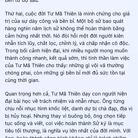
Thứ hai, cuộc đời Tư Mã Thiên là minh chứng cho giá
trị của sự dày công và bền bỉ. Một bộ sử bao quát
hàng nghìn năm lịch sử không thể hoàn thành bằng
cảm hứng nhất thời. Nó đòi hỏi một đời người kiên
nhẫn tích lũy, chắt lọc, chỉnh lý, và chấp nhận cô độc.
Trong bối cảnh hiện đại, khi nhiều người mong muốn
thành công nhanh, kết quả sớm, thì tinh thần làm việc
của Tư Mã Thiên cho thấy: những gì vội vã thường
chóng phai, còn những gì bền bỉ mới đủ sức tồn tại
cùng thời gian.
Quan trọng hơn cả, Tư Mã Thiên dạy con người hiện
đại bài học về trách nhiệm và nhẫn nhục. Ông từng
chịu nỗi nhục hình khốc liệt, danh dự bị chà đạp, địa vị
bị hủy hoại. Nhưng thay vì buông bỏ, ông chọn tiếp
tục sống và viết, coi việc hoàn thành Sử ký là mục
tiêu tối thượng, là nghĩa vụ lớn nhất của đời mình. Với
ông, hoàn thành công trình không chỉ là trách nhiệm