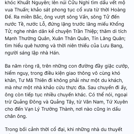
khóc Khuất Nguyên; lên núi Cửu Nghi tìm dấu vết mộ
vua Thuấn; khảo sát phong tục cổ xưa từ thời Hoàng
Đế. Ra miền Bắc, ông vượt sông Vấn, sông Tử đến
nước Tề, nước Lỗ, đứng lặng trước lăng miếu Khổng
Tử; nghe nhân dân kể chuyện Trần Thiệp; thăm di tích
Mạnh Thường Quân, Xuân Thân Quân, Tín Lăng Quân;
tìm hiểu quê hương và thời niên thiếu của Lưu Bang,
người sáng lập nhà Hán.
Ba năm ròng rã, trên những con đường đầy giặc cướp,
hiểm nguy, trong điều kiện giao thông vô cùng khó
khăn, Tư Mã Thiên đi không phải như một du khách,
mà như một nhà khảo cứu thực địa. Sau chuyến đi ấy,
ông còn tiếp tục nhiều chuyến khác. Có thể nói, ngoại
trừ Quảng Đông và Quảng Tây, từ Vân Nam, Tứ Xuyên
cho đến Vạn Lý Trường Thành, nơi nào cũng in dấu
chân ông.
Trong bối cảnh thời cổ đại, khi những nhà du thuyết