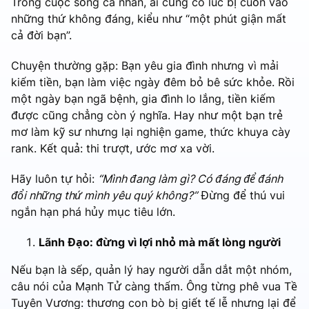
Trong cuộc sống cá nhân, ai cũng có lúc bị cuốn vào
những thứ không đáng, kiểu như “một phút giận mất
cả đời bạn”.
Chuyện thường gặp: Bạn yêu gia đình nhưng vì mải
kiếm tiền, bạn làm việc ngày đêm bỏ bê sức khỏe. Rồi
một ngày bạn ngã bệnh, gia đình lo lắng, tiền kiếm
được cũng chẳng còn ý nghĩa. Hay như một bạn trẻ
mơ làm kỹ sư nhưng lại nghiện game, thức khuya cày
rank. Kết quả: thi trượt, ước mơ xa vời.
Hãy luôn tự hỏi:
“Mình đang làm gì? Có đáng để đánh
đổi những thứ mình yêu quý không?”
Đừng để thú vui
ngắn hạn phá hủy mục tiêu lớn.
Lãnh Đạo: đừng vì lợi nhỏ mà mất lòng người
Nếu bạn là sếp, quản lý hay người dẫn dắt một nhóm,
câu nói của Mạnh Tử càng thấm. Ông từng phê vua Tề
Tuyên Vương: thương con bò bị giết tế lễ nhưng lại để