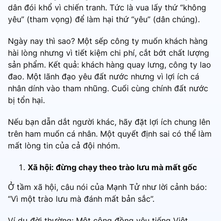
dân đói khổ vì chiến tranh. Tức là vua lấy thứ “không
yêu” (tham vọng) để làm hại thứ “yêu” (dân chúng).
Ngày nay thì sao? Một sếp công ty muốn khách hàng
hài lòng nhưng vì tiết kiệm chi phí, cắt bớt chất lượng
sản phẩm. Kết quả: khách hàng quay lưng, công ty lao
đao. Một lãnh đạo yêu đất nước nhưng vì lợi ích cá
nhân dính vào tham nhũng. Cuối cùng chính đất nước
bị tổn hại.
Nếu bạn dẫn dắt người khác, hãy đặt lợi ích chung lên
trên ham muốn cá nhân. Một quyết định sai có thể làm
mất lòng tin của cả đội nhóm.
Xã hội: đừng chạy theo trào lưu mà mất gốc
Ở tầm xã hội, câu nói của Mạnh Tử như lời cảnh báo:
“Vì một trào lưu mà đánh mất bản sắc”.
Ví dụ đời thường: Một cộng đồng yêu tiếng Việt,