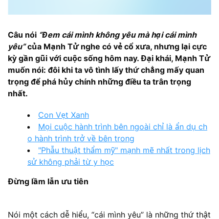
Câu nói
“Đem cái mình không yêu mà hại cái mình
yêu”
của Mạnh Tử nghe có vẻ cổ xưa, nhưng lại cực
kỳ gần gũi với cuộc sống hôm nay. Đại khái, Mạnh Tử
muốn nói: đôi khi ta vô tình lấy thứ chẳng mấy quan
trọng để phá hủy chính những điều ta trân trọng
nhất.
Con Vẹt Xanh
Mọi cuộc hành trình bên ngoài chỉ là ẩn dụ ch
o hành trình trở về bên trong
"Phẫu thuật thẩm mỹ" mạnh mẽ nhất trong lịch
sử không phải từ y học
Đừng lầm lẫn ưu tiên
Nói một cách dễ hiểu, “cái mình yêu” là những thứ thật