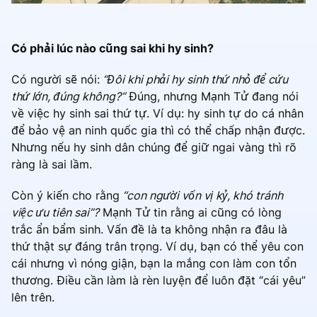
Có phải lúc nào cũng sai khi hy sinh?
Có người sẽ nói:
“Đôi khi phải hy sinh thứ nhỏ để cứu
thứ lớn, đúng không?”
Đúng, nhưng Mạnh Tử đang nói
về việc hy sinh sai thứ tự. Ví dụ: hy sinh tự do cá nhân
để bảo vệ an ninh quốc gia thì có thể chấp nhận được.
Nhưng nếu hy sinh dân chúng để giữ ngai vàng thì rõ
ràng là sai lầm.
Còn ý kiến cho rằng
“con người vốn vị kỷ, khó tránh
việc ưu tiên sai”?
Mạnh Tử tin rằng ai cũng có lòng
trắc ẩn bẩm sinh. Vấn đề là ta không nhận ra đâu là
thứ thật sự đáng trân trọng. Ví dụ, bạn có thể yêu con
cái nhưng vì nóng giận, bạn la mắng con làm con tổn
thương. Điều cần làm là rèn luyện để luôn đặt “cái yêu”
lên trên.