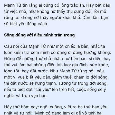
Mạnh Tử tin rằng ai cũng có lòng trắc ẩn. Hãy bắt đầu
từ việc nhỏ, như không nỡ thấy thú cưng đói, rồi mở
rộng ra: không nỡ thấy người khác khổ. Dần dần, bạn
sẽ biết yêu đúng cách.
Sống đúng với điều mình trân trọng
Câu nói của Mạnh Tử như một chiếc la bàn, nhắc ta
luôn kiểm tra xem mình có đang đi đúng hướng không.
Đừng để những thứ nhỏ nhặt như tiền bạc, sĩ diện, hay
thú vui làm hại những điều lớn lao: gia đình, sức khỏe,
lòng tốt, hay đất nước. Như Mạnh Tử từng nói, nếu
một vị vua biết yêu dân, giảm thuế, chăm lo đời sống,
thì đất nước sẽ hưng thịnh. Tương tự trong đời sống,
nếu ta biết đặt “cái yêu” lên trên hết, cuộc sống sẽ ý
nghĩa và trọn vẹn hơn.
Hãy thử hôm nay: ngồi xuống, viết ra ba thứ bạn yêu
nhất và tự hỏi: “Mình có đang làm gì để vô tình hại