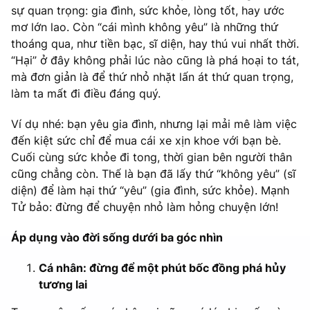
sự quan trọng: gia đình, sức khỏe, lòng tốt, hay ước
mơ lớn lao. Còn “cái mình không yêu” là những thứ
thoáng qua, như tiền bạc, sĩ diện, hay thú vui nhất thời.
“Hại” ở đây không phải lúc nào cũng là phá hoại to tát,
mà đơn giản là để thứ nhỏ nhặt lấn át thứ quan trọng,
làm ta mất đi điều đáng quý.
Ví dụ nhé: bạn yêu gia đình, nhưng lại mải mê làm việc
đến kiệt sức chỉ để mua cái xe xịn khoe với bạn bè.
Cuối cùng sức khỏe đi tong, thời gian bên người thân
cũng chẳng còn. Thế là bạn đã lấy thứ “không yêu” (sĩ
diện) để làm hại thứ “yêu” (gia đình, sức khỏe). Mạnh
Tử bảo: đừng để chuyện nhỏ làm hỏng chuyện lớn!
Áp dụng vào đời sống dưới ba góc nhìn
Cá nhân: đừng để một phút bốc đồng phá hủy
tương lai