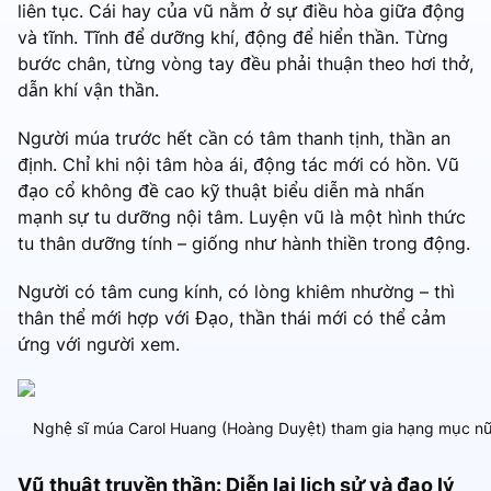
liên tục. Cái hay của vũ nằm ở sự điều hòa giữa động
và tĩnh. Tĩnh để dưỡng khí, động để hiển thần. Từng
bước chân, từng vòng tay đều phải thuận theo hơi thở,
dẫn khí vận thần.
Người múa trước hết cần có tâm thanh tịnh, thần an
định. Chỉ khi nội tâm hòa ái, động tác mới có hồn. Vũ
đạo cổ không đề cao kỹ thuật biểu diễn mà nhấn
mạnh sự tu dưỡng nội tâm. Luyện vũ là một hình thức
tu thân dưỡng tính – giống như hành thiền trong động.
Người có tâm cung kính, có lòng khiêm nhường – thì
thân thể mới hợp với Đạo, thần thái mới có thể cảm
ứng với người xem.
Nghệ sĩ múa Carol Huang (Hoàng Duyệt) tham gia hạng mục nữ t
Vũ thuật truyền thần: Diễn lại lịch sử và đạo lý