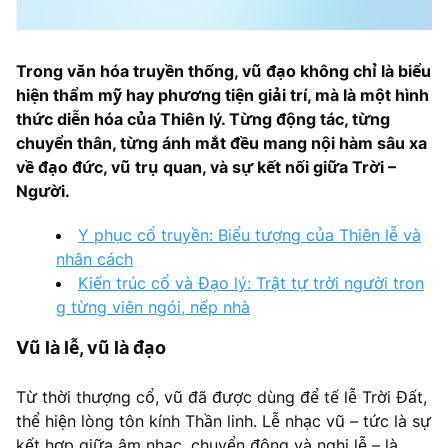
Trong văn hóa truyền thống, vũ đạo không chỉ là biểu
hiện thẩm mỹ hay phương tiện giải trí, mà là một hình
thức diễn hóa của Thiên lý. Từng động tác, từng
chuyển thân, từng ánh mắt đều mang nội hàm sâu xa
về đạo đức, vũ trụ quan, và sự kết nối giữa Trời –
Người.
Y phục cổ truyền: Biểu tượng của Thiên lễ và
nhân cách
Kiến trúc cổ và Đạo lý: Trật tự trời người tron
g từng viên ngói, nếp nhà
Vũ là lễ, vũ là đạo
Từ thời thượng cổ, vũ đã được dùng để tế lễ Trời Đất,
thể hiện lòng tôn kính Thần linh. Lễ nhạc vũ – tức là sự
kết hợp giữa âm nhạc, chuyển động và nghi lễ – là