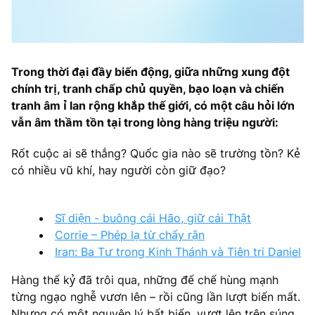
Trong thời đại đầy biến động, giữa những xung đột
chính trị, tranh chấp chủ quyền, bạo loạn và chiến
tranh âm ỉ lan rộng khắp thế giới, có một câu hỏi lớn
vẫn âm thầm tồn tại trong lòng hàng triệu người:
Rốt cuộc ai sẽ thắng? Quốc gia nào sẽ trường tồn? Kẻ
có nhiều vũ khí, hay người còn giữ đạo?
Sĩ diện - buông cái Hão, giữ cái Thật
Corrie – Phép lạ từ chấy rận
Iran: Ba Tư trong Kinh Thánh và Tiên tri Daniel
Hàng thế kỷ đã trôi qua, những đế chế hùng mạnh
từng ngạo nghễ vươn lên – rồi cũng lần lượt biến mất.
Nhưng có một nguyên lý bất biến, vượt lên trên súng