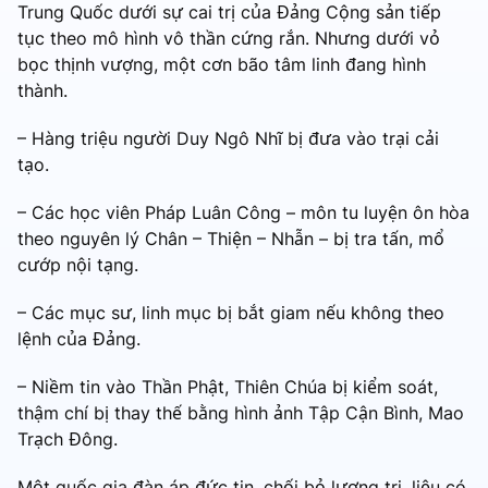
Trung Quốc dưới sự cai trị của Đảng Cộng sản tiếp
tục theo mô hình vô thần cứng rắn. Nhưng dưới vỏ
bọc thịnh vượng, một cơn bão tâm linh đang hình
thành.
– Hàng triệu người Duy Ngô Nhĩ bị đưa vào trại cải
tạo.
– Các học viên Pháp Luân Công – môn tu luyện ôn hòa
theo nguyên lý Chân – Thiện – Nhẫn – bị tra tấn, mổ
cướp nội tạng.
– Các mục sư, linh mục bị bắt giam nếu không theo
lệnh của Đảng.
– Niềm tin vào Thần Phật, Thiên Chúa bị kiểm soát,
thậm chí bị thay thế bằng hình ảnh Tập Cận Bình, Mao
Trạch Đông.
Một quốc gia đàn áp đức tin, chối bỏ lương tri, liệu có