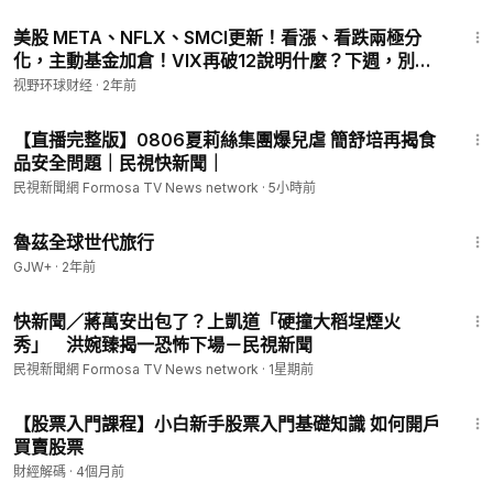
18:49
美股 META、NFLX、SMCI更新！看漲、看跌兩極分
化，主動基金加倉！VIX再破12說明什麼？下週，別睡
著！
视野环球财经
·
2年前
27:35
【直播完整版】0806夏莉絲集團爆兒虐 簡舒培再揭食
品安全問題｜民視快新聞｜
民視新聞網 Formosa TV News network
·
5小時前
1:10:28
魯茲全球世代旅行
GJW+
·
2年前
1:22
快新聞／蔣萬安出包了？上凱道「硬撞大稻埕煙火
秀」 洪婉臻揭一恐怖下場－民視新聞
民視新聞網 Formosa TV News network
·
1星期前
7:42
【股票入門課程】小白新手股票入門基礎知識 如何開戶
買賣股票
財經解碼
·
4個月前