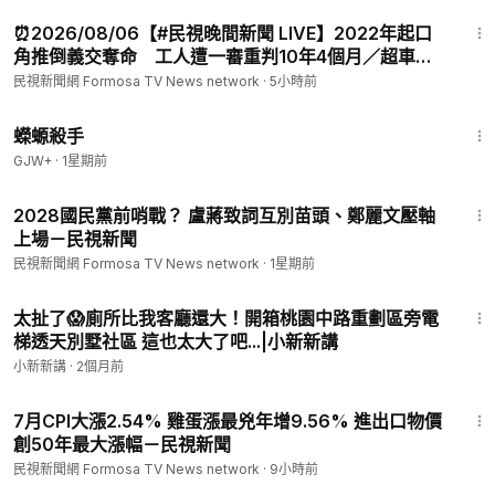
1:58:25
⏰2026/08/06【#民視晚間新聞 LIVE】2022年起口
角推倒義交奪命 工人遭一審重判10年4個月／超車糾
紛爆衝突 68歲男持刀理論反遭打趴／苗通霄男騎車外
民視新聞網 Formosa TV News network
·
5小時前
出失聯16天 自摔草叢堆成腐屍
1:19:18
蠑螈殺手
GJW+
·
1星期前
2:09
2028國民黨前哨戰？ 盧蔣致詞互別苗頭、鄭麗文壓軸
上場－民視新聞
民視新聞網 Formosa TV News network
·
1星期前
12:12
太扯了😱廁所比我客廳還大！開箱桃園中路重劃區旁電
梯透天別墅社區 這也太大了吧...|小新新講
小新新講
·
2個月前
1:44
7月CPI大漲2.54% 雞蛋漲最兇年增9.56% 進出口物價
創50年最大漲幅－民視新聞
民視新聞網 Formosa TV News network
·
9小時前