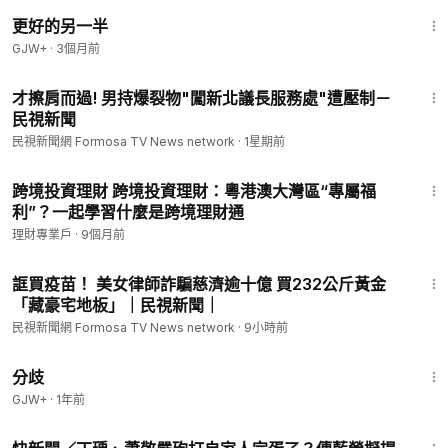
1:35:50
更好的另一半
GJW+
·
3個月前
1:59
才擦肩而過! 男持爆裂物"闖新北議長服務處"遭壓制－
民視新聞
民視新聞網 Formosa TV News network
·
1星期前
9:21
跨境投資理財 跨境投資理財：粵港澳大灣區“專屬福
利”？一起學習什麼是跨境理財通
理財專業戶
·
9個月前
2:55
誆買疫苗！ 美女律師詐騙慈濟逾十億 買232公斤黃金
「藏豪宅地板」｜民視新聞｜
民視新聞網 Formosa TV News network
·
9小時前
1:54:13
分歧
GJW+
·
1年前
1:01