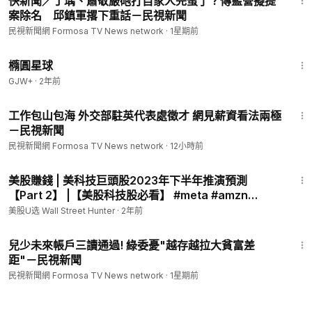
快新聞／丁瑀、蕭敬嚴砲打自家人完蛋了？傳藍營擬提
案除名 邱鎮軍撂下重話－民視新聞
民視新聞網 Formosa TV News network
·
1星期前
1:16:49
橢圓星球
GJW+
·
2年前
2:00
工作包山包海 外交部駐英代表處徵才 網見薪資看法兩極
－民視新聞
民視新聞網 Formosa TV News network
·
12小時前
19:28
美股賺錢 | 美科技巨頭股2023年下半年推演預測
【Part 2】 |【美股科技股必看】 #meta #amzn
#google #nflx #美股 #科技股
美股U选 Wall Street Hunter
·
2年前
1:32
兒少未來帳戶三讀通過! 綠委憂"越存越拉大貧富差
距"－民視新聞
民視新聞網 Formosa TV News network
·
1星期前