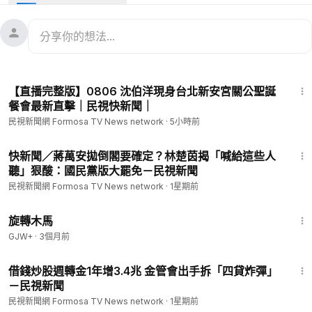
關注AI可能帶來的金融泡沫化風險，央行也坦言，信用資源過度
集中AI產業值得留意，央行也會持續關注風險。
#台灣新聞
#TaiwanNews
#民視新聞
#FTV新聞
#Taiwan
--
看新聞：
https://www.ftvnews.com.tw/news/detail/2026709F1
23:20
1M1?utm_source=youtube&utm_medium=description
【直播完整版】0806 沈伯洋現身台北新安宮關公聖誕
--
餐會最新直擊｜民視快新聞｜
📱下載民視新聞APP →
https://www.ftvnews.com.tw/download
民視新聞網 Formosa TV News network
·
5小時前
✅ 民視新聞網：
https://www.ftvnews.com.tw/
✅ 民視新聞FB：
https://www.facebook.com/ftvnews53
1:16
✅ 加入民視LINE：
https://lin.ee/jvHY7X4
快新聞／蔣萬安拋倒閣要確定？林楚茵揭「喊給這些人
聽」狠酸：國民黨版大罷免－民視新聞
✅ 訂閱民視IG：
https://www.instagram.com/ftvnews/
民視新聞網 Formosa TV News network
·
1星期前
1:53:33
旋轉木馬
GJW+
·
3個月前
2:04
借錢炒股週轉金1年增3.4兆 金管會出手拆「四貸炸彈」
－民視新聞
民視新聞網 Formosa TV News network
·
1星期前