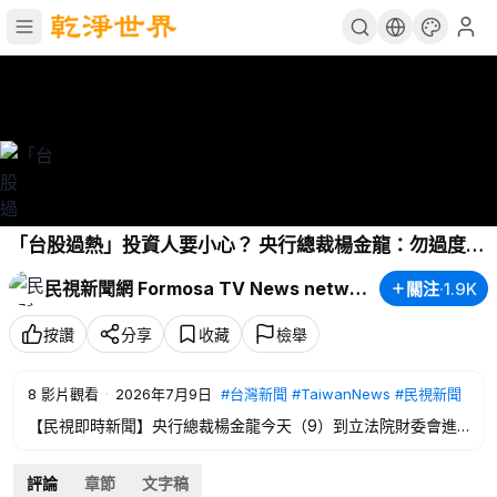
「台股過熱」投資人要小心？ 央行總裁楊金龍：勿過度開
槓桿－民視新聞
民視新聞網 Formosa TV News network
關注
·
1.9K
按讚
分享
收藏
檢舉
8
影片觀看
·
2026年7月9日
#台灣新聞
#TaiwanNews
#民視新聞
【民視即時新聞】央行總裁楊金龍今天（9）到立法院財委會進
行專題報告，面對近期台股熱、投資人借錢炒股，特別提醒投資
人，有多少錢，投資多少，不要過度使用槓桿，另外，針對市場
評論
章節
文字稿