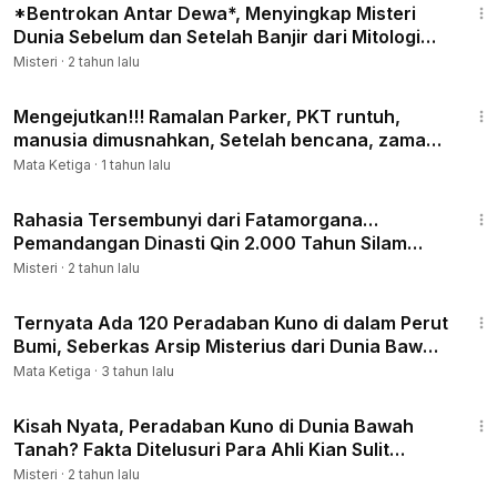
*Bentrokan Antar Dewa*, Menyingkap Misteri
Dunia Sebelum dan Setelah Banjir dari Mitologi
Sumeria
Misteri
·
2 tahun lalu
22:16
Mengejutkan!!! Ramalan Parker, PKT runtuh,
manusia dimusnahkan, Setelah bencana, zaman
keemasan Tiba
Mata Ketiga
·
1 tahun lalu
15:26
Rahasia Tersembunyi dari Fatamorgana…
Pemandangan Dinasti Qin 2.000 Tahun Silam
Terlihat Kembali
Misteri
·
2 tahun lalu
17:43
Ternyata Ada 120 Peradaban Kuno di dalam Perut
Bumi, Seberkas Arsip Misterius dari Dunia Bawah
Tanah
Mata Ketiga
·
3 tahun lalu
31:06
Kisah Nyata, Peradaban Kuno di Dunia Bawah
Tanah? Fakta Ditelusuri Para Ahli Kian Sulit
Dipercaya...
Misteri
·
2 tahun lalu