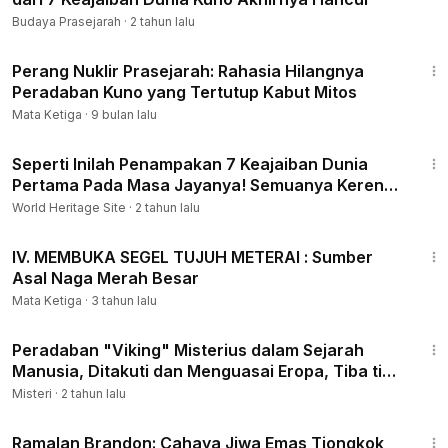
Budaya Prasejarah
·
2 tahun lalu
12:43
Perang Nuklir Prasejarah: Rahasia Hilangnya
Peradaban Kuno yang Tertutup Kabut Mitos
Mata Ketiga
·
9 bulan lalu
9:10
Seperti Inilah Penampakan 7 Keajaiban Dunia
Pertama Pada Masa Jayanya! Semuanya Keren
dan Megah!
World Heritage Site
·
2 tahun lalu
14:51
IV. MEMBUKA SEGEL TUJUH METERAI : Sumber
Asal Naga Merah Besar
Mata Ketiga
·
3 tahun lalu
14:01
Peradaban "Viking" Misterius dalam Sejarah
Manusia, Ditakuti dan Menguasai Eropa, Tiba tiba
Hilang
Misteri
·
2 tahun lalu
20:10
Ramalan Brandon: Cahaya Jiwa Emas Tiongkok