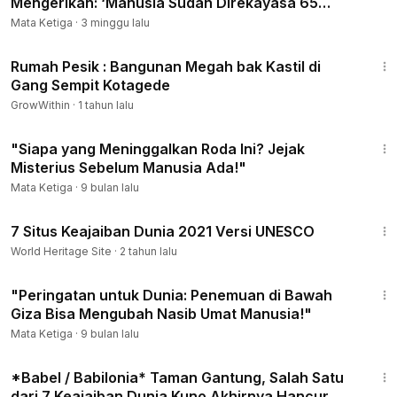
Mengerikan: ‘Manusia Sudah Direkayasa 65
belum berhasil dibuka manusia modern.
Kali!’”
Mata Ketiga
·
3 minggu lalu
Dan di bagian akhir, kita juga akan membahas sebuah
1:47
legenda mengejutkan dari Pegunungan Bucegi di Rumania
Rumah Pesik : Bangunan Megah bak Kastil di
— tempat yang disebut-sebut menyimpan teknologi
Gang Sempit Kotagede
hologram berusia 50.000 tahun.
GrowWithin
·
1 tahun lalu
#misteri
10:48
"Siapa yang Meninggalkan Roda Ini? Jejak
#peradaban
Misterius Sebelum Manusia Ada!"
#misterius
Mata Ketiga
·
9 bulan lalu
6:49
7 Situs Keajaiban Dunia 2021 Versi UNESCO
World Heritage Site
·
2 tahun lalu
15:30
"Peringatan untuk Dunia: Penemuan di Bawah
Giza Bisa Mengubah Nasib Umat Manusia!"
Mata Ketiga
·
9 bulan lalu
16:43
*Babel / Babilonia* Taman Gantung, Salah Satu
dari 7 Keajaiban Dunia Kuno Akhirnya Hancur