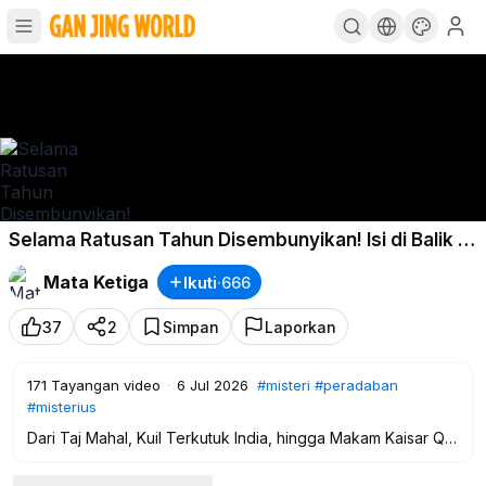
Selama Ratusan Tahun Disembunyikan! Isi di Balik 4
Pintu Misterius Ini Bikin Dunia Ketakutan
Mata Ketiga
Ikuti
·
666
37
2
Simpan
Laporkan
171
Tayangan video
·
6 Jul 2026
#misteri
#peradaban
#misterius
Dari Taj Mahal, Kuil Terkutuk India, hingga Makam Kaisar Qin
Shi Huang — Benarkah Dunia Menyimpan Rahasia yang
Sengaja Ditutup dari Umat Manusia?