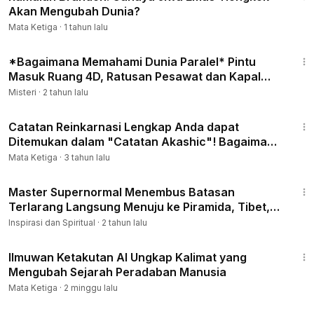
Akan Mengubah Dunia?
Mata Ketiga
·
1 tahun lalu
16:41
*Bagaimana Memahami Dunia Paralel* Pintu
Masuk Ruang 4D, Ratusan Pesawat dan Kapal
Hilang Misterius!
Misteri
·
2 tahun lalu
18:04
Catatan Reinkarnasi Lengkap Anda dapat
Ditemukan dalam "Catatan Akashic"! Bagaimana
Mengaksesnya ?
Mata Ketiga
·
3 tahun lalu
21:18
Master Supernormal Menembus Batasan
Terlarang Langsung Menuju ke Piramida, Tibet,
dan Pusat bumi!
Inspirasi dan Spiritual
·
2 tahun lalu
12:43
Ilmuwan Ketakutan AI Ungkap Kalimat yang
Mengubah Sejarah Peradaban Manusia
Mata Ketiga
·
2 minggu lalu
9:52