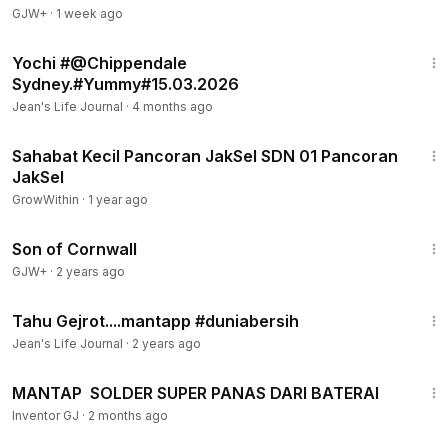
GJW+
·
1 week ago
1:28
Yochi #@Chippendale
Sydney.#Yummy#15.03.2026
Jean's Life Journal
·
4 months ago
2:36
Sahabat Kecil Pancoran JakSel SDN 01 Pancoran
JakSel
GrowWithin
·
1 year ago
1:27:39
Son of Cornwall
GJW+
·
2 years ago
1:41
Tahu Gejrot....mantapp #duniabersih
Jean's Life Journal
·
2 years ago
9:13
MANTAP ️ SOLDER SUPER PANAS DARI BATERAI
Inventor GJ
·
2 months ago
40:07