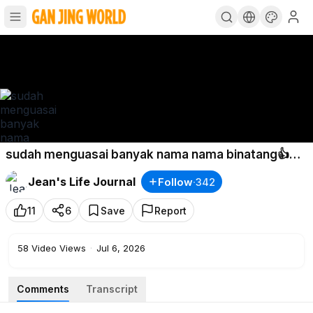
sudah menguasai banyak nama nama binatang👍❤️
#gjwbabies
#gjwkids
Jean's Life Journal
Follow
·
342
11
6
Save
Report
58
Video Views
·
Jul 6, 2026
Comments
Transcript