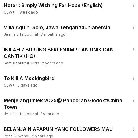
Hotori: Simply Wishing For Hope (English)
GJW+
·
1 week ago
2:05
Villa Aquin, Solo, Jawa Tengah#duniabersih
Jean's Life Journal
·
7 months ago
6:19
INILAH 7 BURUNG BERPENAMPILAN UNIK DAN
CANTIK (HQ)
Rare Beautiful Birds
·
2 years ago
2:09:28
To Kill A Mockingbird
GJW+
·
3 days ago
1:30
Menjelang Imlek 2025@ Pancoran Glodok#China
Town
Jean's Life Journal
·
1 year ago
8:40
BELANJAIN APAPUN YANG FOLLOWERS MAU
Irene Suwandi
·
2 years ago