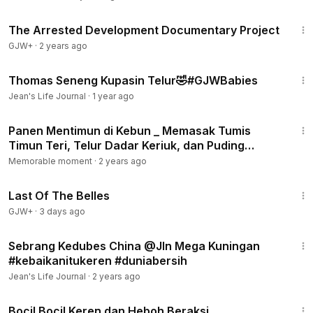
1:15:33
The Arrested Development Documentary Project
GJW+
·
2 years ago
2:37
Thomas Seneng Kupasin Telur🤣#GJWBabies
Jean's Life Journal
·
1 year ago
7:56
Panen Mentimun di Kebun _ Memasak Tumis
Timun Teri, Telur Dadar Keriuk, dan Puding
Mentimun Segar
Memorable moment
·
2 years ago
1:38:29
Last Of The Belles
GJW+
·
3 days ago
1:17
Sebrang Kedubes China @Jln Mega Kuningan
#kebaikanitukeren #duniabersih
Jean's Life Journal
·
2 years ago
10:11
Bocil Bocil Keren dan Heboh Beraksi