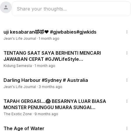
1:55
uji kesabaran🤣🤣❤️ #gjwbabies#gjwkids
Jean's Life Journal
·
1 month ago
5:11
TENTANG SAAT SAYA BERHENTI MENCARI
JAWABAN CEPAT #GJWLifeStyle
#ceritayangbelumselesai #kidungsemesta
Kidung Semesta
·
1 month ago
#duniabersih
1:11
Darling Harbour #Sydney # Australia
Jean's Life Journal
·
3 months ago
17:25
TAPAH GERGASI....😱 BESARNYA LUAR BIASA
MONSTER PENUNGGU MUARA SUNGAI
#ikanbesar #ikantapah
The Exotic Zone
·
9 months ago
1:16:00
The Age of Water