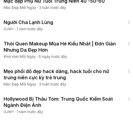
Mặc đẹp Phụ Nữ Tuổi Trung Niên 40 -50-60
Mặc Đẹp Mỗi Ngày
·
3 tuần trước đây
1:13:53
Người Cha Lạnh Lùng
GJW+
·
1 năm trước đây
8:52
Thói Quen Makeup Mùa Hè Kiểu Nhât | Đơn Giản
Nhưng Da Đẹp Hơn
Xinh Hơn Mỗi Ngày
·
6 ngày trước đây
10:06
Mẹo phối đồ đẹp hack dáng, hack tuổi cho nữ
trung niên cực kỳ trẻ trung
Mặc Đẹp Mỗi Ngày
·
3 tuần trước đây
1:03:56
Hollywood Bị Thâu Tóm: Trung Quốc Kiểm Soát
Ngành Điện Ảnh
GJW+
·
1 năm trước đây