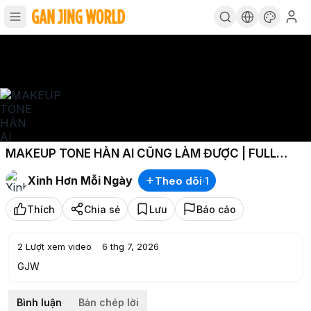
MAKEUP TONE HÀN AI CŨNG LÀM ĐƯỢC | FULL
TUTORIAL
Xinh Hơn Mỗi Ngày
Theo dõi
·
1
Thích
Chia sẻ
Lưu
Báo cáo
2
Lượt xem video
·
6 thg 7, 2026
GJW
Bình luận
Bản chép lời