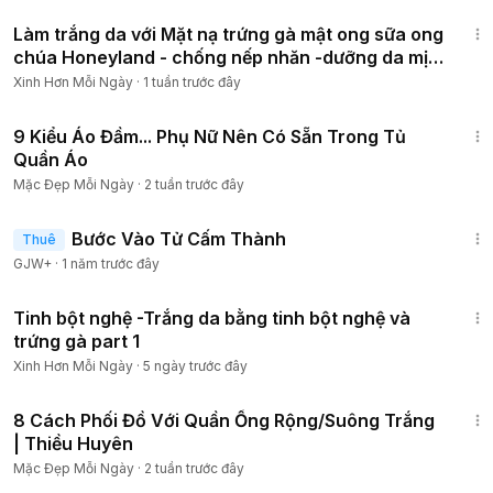
3:25
Làm trắng da với Mặt nạ trứng gà mật ong sữa ong
chúa Honeyland - chống nếp nhăn -dưỡng da mịn
màng
Xinh Hơn Mỗi Ngày
·
1 tuần trước đây
13:17
9 Kiểu Áo Đầm... Phụ Nữ Nên Có Sẵn Trong Tủ
Quần Áo
Mặc Đẹp Mỗi Ngày
·
2 tuần trước đây
1:52:41
Bước Vào Tử Cấm Thành
Thuê
GJW+
·
1 năm trước đây
1:55
Tinh bột nghệ -Trắng da bằng tinh bột nghệ và
trứng gà part 1
Xinh Hơn Mỗi Ngày
·
5 ngày trước đây
6:02
8 Cách Phối Đồ Với Quần Ống Rộng/Suông Trắng
| Thiều Huyên
Mặc Đẹp Mỗi Ngày
·
2 tuần trước đây