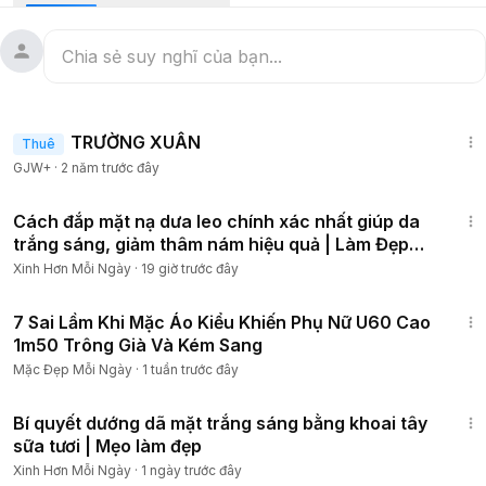
1:25:38
TRƯỜNG XUÂN
Thuê
GJW+
·
2 năm trước đây
13:22
Cách đắp mặt nạ dưa leo chính xác nhất giúp da
trắng sáng, giảm thâm nám hiệu quả | Làm Đẹp
Phụ Nữ
Xinh Hơn Mỗi Ngày
·
19 giờ trước đây
10:07
7 Sai Lầm Khi Mặc Áo Kiểu Khiến Phụ Nữ U60 Cao
1m50 Trông Già Và Kém Sang
Mặc Đẹp Mỗi Ngày
·
1 tuần trước đây
5:54
Bí quyết dướng dã mặt trắng sáng bằng khoai tây
sữa tươi | Mẹo làm đẹp
Xinh Hơn Mỗi Ngày
·
1 ngày trước đây