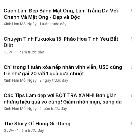
3:59
Cách Làm Đẹp Bằng Mật Ong, Làm Trắng Da Với
Chanh Và Mật Ong - Đẹp và Độc
Xinh Hơn Mỗi Ngày
·
1 tuần trước đây
50:20
Chuyện Tình Fukuoka 15: Pháo Hoa Tình Yêu Bất
Diệt
GJW+
·
1 năm trước đây
4:41
Chỉ trong 1 tuần xóa nếp nhăn vĩnh viễn, U50 cũng
trẻ như gái 20 với 1 quả dưa chuột
Xinh Hơn Mỗi Ngày
·
2 ngày trước đây
13:30
Các Tips Làm đẹp với BỘT TRÀ XANH! Đơn giản
nhưng hiệu quả vô cùng! Giảm nhờn mụn, sáng da
Xinh Hơn Mỗi Ngày
·
2 tuần trước đây
1:06:48
The Story Of Hong Gil-Dong
GJW+
·
1 năm trước đây