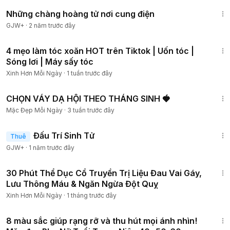
1:28:27
Những chàng hoàng tử nơi cung điện
GJW+
·
2 năm trước đây
10:54
4 mẹo làm tóc xoăn HOT trên Tiktok | Uốn tóc |
Sóng lơi | Máy sấy tóc
Xinh Hơn Mỗi Ngày
·
1 tuần trước đây
2:51
CHỌN VÁY DẠ HỘI THEO THÁNG SINH 🍓
Mặc Đẹp Mỗi Ngày
·
3 tuần trước đây
2:13:02
Đấu Trí Sinh Tử
Thuê
GJW+
·
1 năm trước đây
28:47
30 Phút Thể Dục Cổ Truyền Trị Liệu Đau Vai Gáy,
Lưu Thông Máu & Ngăn Ngừa Đột Quỵ
Xinh Hơn Mỗi Ngày
·
1 tháng trước đây
17:33
8 màu sắc giúp rạng rỡ và thu hút mọi ánh nhìn!