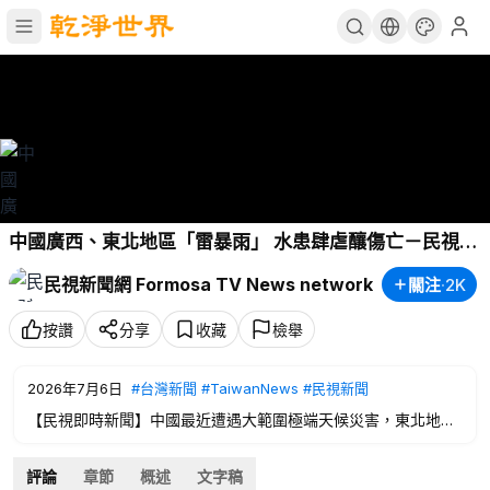
中國廣西、東北地區「雷暴雨」 水患肆虐釀傷亡－民視新
聞
民視新聞網 Formosa TV News network
關注
·
2K
按讚
分享
收藏
檢舉
2026年7月6日
#台灣新聞
#TaiwanNews
#民視新聞
【民視即時新聞】中國最近遭遇大範圍極端天候災害，東北地區
進入雷陣雨活躍期，伴隨著冰雹與大風，遼寧撫順淹成一片汪
洋，而南部廣西省因為熱帶風暴「梅莎」來襲，引發嚴重山洪以
評論
章節
概述
文字稿