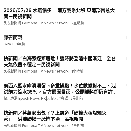
4:10
2026/07/26 水氣偏多！ 南方雲系北移 東南部留意大
雨－民視新聞
民視新聞網 Formosa TV News network
·
2星期前
1:40:29
應召而戰
GJW+
·
1年前
6:45
快新聞／白海豚逐漸遠離！這時將登陸中國浙江 全台
天氣依舊不穩定－民視新聞
民視新聞網 Formosa TV News network
·
1小時前
9:35
廣西六藍水庫潰壩留下多重疑點！水位數據對不上、泄
洪能力縮水35%，官方歸因暴雨，公開資料卻仍有許多
問題待釐清 l#紀元香港 粵語
紀元香港 Epoch News HK|大紀元 #粵語
·
2星期前
1:22
快新聞／蔣萬安出包了？上凱道「硬撞大稻埕煙火
秀」 洪婉臻揭一恐怖下場－民視新聞
民視新聞網 Formosa TV News network
·
2星期前