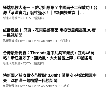
14:32
極端氣候大雨一下 誰現出原形？中國面子工程破功！台
灣「承洪實力」韌性退水！｜#新聞雙重奏 ｜
202607022 (三)｜新聞大視野
新唐人電視台NTDTV
·
2星期前
1:39
紅霞遠離！ 屏東、花東局部豪雨 南投焚風飆高溫38度
－民視新聞
民視新聞網 Formosa TV News network
·
2星期前
20:55
台灣最新揭露：Threads遭中共網軍淹沒，狂刷46萬
帖！浙江遭殃了，龍捲風、大火輪番上陣；中國各地洪
災持續，四川竟然晴天發洪災，水到底是從哪裡來的？
新唐人電視台NTDTV
·
2星期前
｜#新唐人
1:46
快新聞／慈濟買疫苗遭騙10.6億！蔣萬安不道歉還罵中
央 沈伯洋一句嗆爆－民視新聞
民視新聞網 Formosa TV News network
·
1小時前