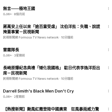
43:21
無言——極地王國
GJW+
·
8個月前
2:03
蔣萬安上任以來「逾百童受虐」 沈伯洋批：失職、說謊
掩蓋事實－民視新聞
民視新聞網 Formosa TV News network
·
10分鐘前
1:04:16
雷霆隊長
GJW+
·
3星期前
2:02
長崎原爆紀念典禮「矮化我國格」 駐日代表李逸洋拒出
席－民視新聞
民視新聞網 Formosa TV News network
·
10分鐘前
1:06:51
Darrell Smith's Black Men Don't Cry
GJW+
·
2星期前
2:07
【熱搜新聞】颱風紅霞登陸中國廣東 狂風暴雨威力驚