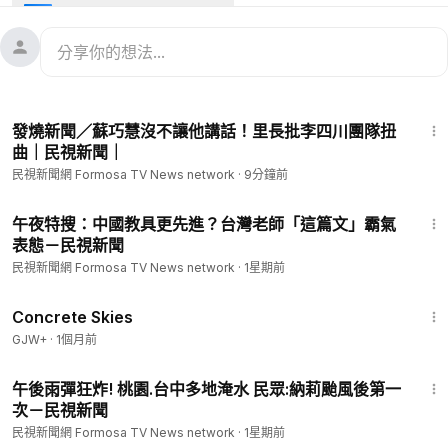
及土石流，目前已知數十個民眾喪生或失蹤，數萬人被迫撤離家
園。
#台灣新聞
#TaiwanNews
#民視新聞
#FTV新聞
#Taiwan
--
看新聞：
https://www.ftvnews.com.tw/news/detail/2026706I0
4:35
4M1?utm_source=youtube&utm_medium=description
發燒新聞／蘇巧慧沒不讓他講話！里長批李四川團隊扭
--
曲｜民視新聞｜
📱下載民視新聞APP →
https://www.ftvnews.com.tw/download
民視新聞網 Formosa TV News network
·
9分鐘前
✅ 民視新聞網：
https://www.ftvnews.com.tw/
✅ 民視新聞FB：
https://www.facebook.com/ftvnews53
3:48
✅ 加入民視LINE：
https://lin.ee/jvHY7X4
午夜特搜：中國教具更先進？台灣老師「這篇文」霸氣
表態－民視新聞
✅ 訂閱民視IG：
https://www.instagram.com/ftvnews/
民視新聞網 Formosa TV News network
·
1星期前
1:44:02
Concrete Skies
GJW+
·
1個月前
1:37
午後雨彈狂炸! 桃園.台中多地淹水 民眾:納莉颱風後第一
次－民視新聞
民視新聞網 Formosa TV News network
·
1星期前