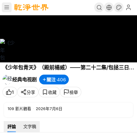
《少年包青天》（殿前楊威）——第二十二集/包拯三日交
旨破案 名揚全京城 皇上内心歡喜 得一棟梁 公孫策發現秘
经典电视剧
關注
·
406
密 卻遭到毒手 生死難料
1
分享
收藏
檢舉
109
影片觀看
·
2026年7月6日
評論
文字稿