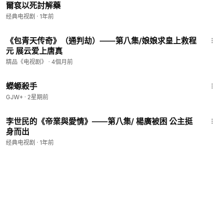
爾袞以死討解藥
经典电视剧
·
1年前
45:32
《包青天传奇》（通判劫）——第八集/娘娘求皇上救程
元 展云爱上唐真
精品《电视剧》
·
4個月前
1:19:18
蠑螈殺手
GJW+
·
2星期前
40:57
李世民的《帝業與愛情》——第八集/ 楊廣被困 公主挺
身而出
经典电视剧
·
1年前