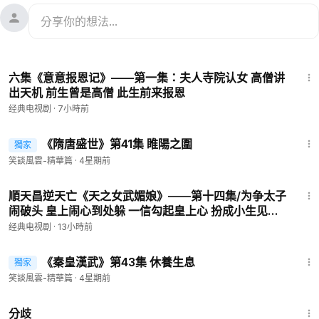
5:42
六集《意意报恩记》——第一集：夫人寺院认女 高僧讲
出天机 前生曾是高僧 此生前来报恩
经典电视剧
·
7小時前
25:48
《隋唐盛世》第41集 睢陽之圍
獨家
會員專享
笑談風雲-精華篇
·
4星期前
47:03
順天昌逆天亡《天之女武媚娘》——第十四集/为争太子
闹破头 皇上闹心到处躲 一信勾起皇上心 扮成小生见媚
娘 多年苦难无处诉 情人怀抱泪水流
经典电视剧
·
13小時前
25:55
《秦皇漢武》第43集 休養生息
獨家
會員專享
笑談風雲-精華篇
·
4星期前
1:54:13
分歧