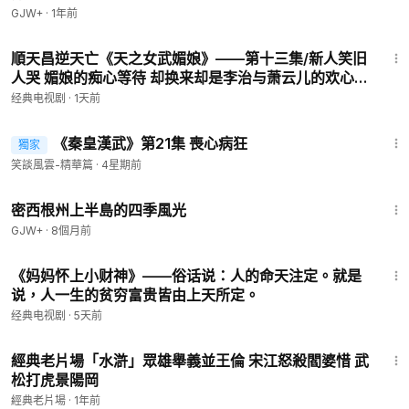
GJW+
·
1年前
45:18
順天昌逆天亡《天之女武媚娘》——第十三集/新人笑旧
人哭 媚娘的痴心等待 却换来却是李治与萧云儿的欢心
皇后由于妒忌又开始针对萧云儿
经典电视剧
·
1天前
26:01
《秦皇漢武》第21集 喪心病狂
獨家
會員專享
笑談風雲-精華篇
·
4星期前
53:07
密西根州上半島的四季風光
GJW+
·
8個月前
1:28:27
《妈妈怀上小财神》——俗话说：人的命天注定。就是
说，人一生的贫穷富贵皆由上天所定。
经典电视剧
·
5天前
1:57:51
經典老片場「水滸」眾雄舉義並王倫 宋江怒殺閻婆惜 武
松打虎景陽岡
經典老片場
·
1年前