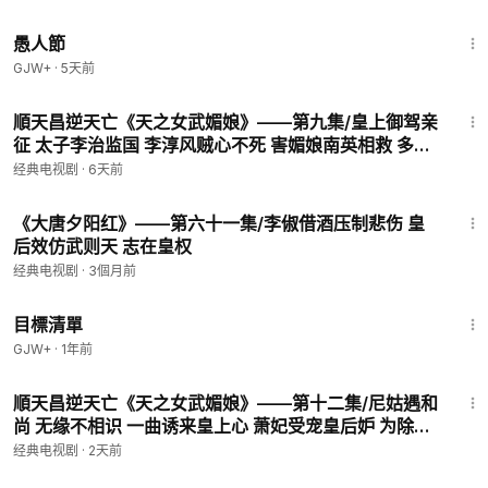
1:34:25
愚人節
GJW+
·
5天前
45:34
順天昌逆天亡《天之女武媚娘》——第九集/皇上御驾亲
征 太子李治监国 李淳风贼心不死 害媚娘南英相救 多行
不义必自毙 程南英替天行道
经典电视剧
·
6天前
28:36
《大唐夕阳红》——第六十一集/李俶借酒压制悲伤 皇
后效仿武则天 志在皇权
经典电视剧
·
3個月前
1:40:14
目標清單
GJW+
·
1年前
46:28
順天昌逆天亡《天之女武媚娘》——第十二集/尼姑遇和
尚 无缘不相识 一曲诱来皇上心 萧妃受宠皇后妒 为除情
敌派杀手 南英闻讯救媚娘
经典电视剧
·
2天前
40:40