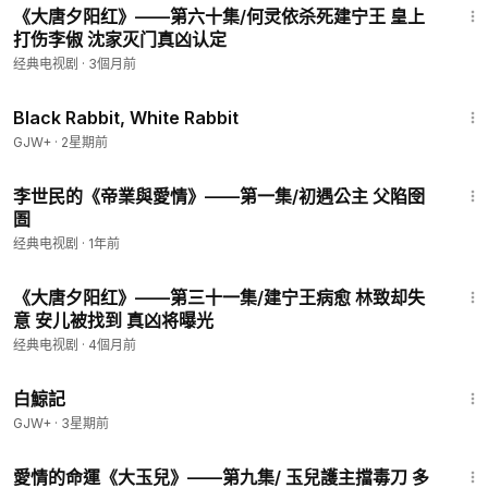
《大唐夕阳红》——第六十集/何灵依杀死建宁王 皇上
打伤李俶 沈家灭门真凶认定
经典电视剧
·
3個月前
2:19:16
Black Rabbit, White Rabbit
GJW+
·
2星期前
40:48
李世民的《帝業與愛情》——第一集/初遇公主 父陷囹
圄
经典电视剧
·
1年前
39:31
《大唐夕阳红》——第三十一集/建宁王病愈 林致却失
意 安儿被找到 真凶将曝光
经典电视剧
·
4個月前
1:17:11
白鯨記
GJW+
·
3星期前
45:31
愛情的命運《大玉兒》——第九集/ 玉兒護主擋毒刀 多