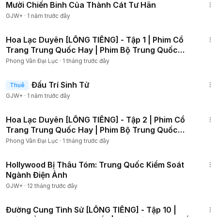
Mười Chiến Binh Của Thành Cát Tư Hãn
GJW+
·
1 năm trước đây
1:03:20
Hoa Lạc Duyên [LỒNG TIẾNG] - Tập 1 | Phim Cổ
Trang Trung Quốc Hay | Phim Bộ Trung Quốc
Lồng Tiếng
Phong Vân Đại Lục
·
1 tháng trước đây
2:13:02
Đấu Trí Sinh Tử
Thuê
GJW+
·
1 năm trước đây
53:26
Hoa Lạc Duyên [LỒNG TIẾNG] - Tập 2 | Phim Cổ
Trang Trung Quốc Hay | Phim Bộ Trung Quốc
Lồng Tiếng
Phong Vân Đại Lục
·
1 tháng trước đây
1:03:56
Hollywood Bị Thâu Tóm: Trung Quốc Kiểm Soát
Ngành Điện Ảnh
GJW+
·
12 tháng trước đây
2:14:32
Đường Cung Tình Sử [LỒNG TIẾNG] - Tập 10 |