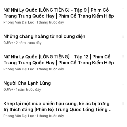
59:30
Nữ Nhi Ly Quốc [LỒNG TIẾNG] - Tập 9 | Phim Cổ
Trang Trung Quốc Hay | Phim Cổ Trang Kiếm Hiệp
Phong Vân Đại Lục
·
1 tháng trước đây
1:28:27
Những chàng hoàng tử nơi cung điện
GJW+
·
2 năm trước đây
1:03:22
Nữ Nhi Ly Quốc [LỒNG TIẾNG] - Tập 12 | Phim Cổ
Trang Trung Quốc Hay | Phim Cổ Trang Kiếm Hiệp
Phong Vân Đại Lục
·
1 tháng trước đây
1:13:53
Người Cha Lạnh Lùng
GJW+
·
1 năm trước đây
2:06:48
Khép lại một mùa chiến hậu cung, kẻ ác bị trừng
trị thích đáng |Phim Bộ Trung Quốc Lồng Tiếng
Tập 29
Phong Vân Đại Lục
·
1 tháng trước đây
1:31:35