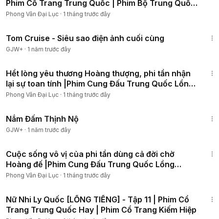
Phim Cổ Trang Trung Quốc | Phim Bộ Trung Quốc
Lồng Tiếng
Phong Vân Đại Lục
·
1 tháng trước đây
1:15:32
Tom Cruise - Siêu sao điện ảnh cuối cùng
GJW+
·
1 năm trước đây
2:22:40
Hểt lòng yêu thương Hoàng thượng, phi tần nhận
lại sự toan tính |Phim Cung Đấu Trung Quốc Lồng
Tiếng
Phong Vân Đại Lục
·
1 tháng trước đây
1:46:06
Nắm Đấm Thịnh Nộ
GJW+
·
1 năm trước đây
21:44
Cuộc sống vô vị của phi tần dùng cả đời chờ
Hoàng đế |Phim Cung Đấu Trung Quốc Lồng
Tiếng
Phong Vân Đại Lục
·
1 tháng trước đây
59:55
Nữ Nhi Ly Quốc [LỒNG TIẾNG] - Tập 11 | Phim Cổ
Trang Trung Quốc Hay | Phim Cổ Trang Kiếm Hiệp