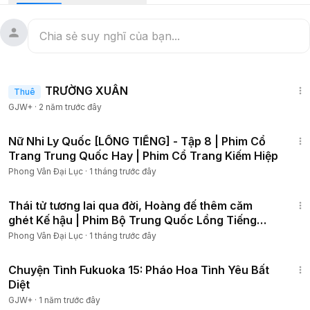
© Bản quyền thuộc về TKL
© Copyright by TKL ❌ Do not Re-up
1:25:38
TRƯỜNG XUÂN
Thuê
GJW+
·
2 năm trước đây
58:10
Nữ Nhi Ly Quốc [LỒNG TIẾNG] - Tập 8 | Phim Cổ
Trang Trung Quốc Hay | Phim Cổ Trang Kiếm Hiệp
Phong Vân Đại Lục
·
1 tháng trước đây
1:46:13
Thái tử tương lai qua đời, Hoàng đế thêm căm
ghét Kế hậu | Phim Bộ Trung Quốc Lồng Tiếng
Tập 28
Phong Vân Đại Lục
·
1 tháng trước đây
50:20
Chuyện Tình Fukuoka 15: Pháo Hoa Tình Yêu Bất
Diệt
GJW+
·
1 năm trước đây