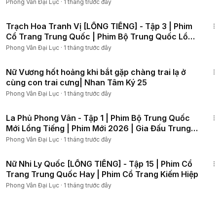
Phong Vân Đại Lục
·
1 tháng trước đây
2:46:31
Trạch Hoa Tranh Vị [LỒNG TIẾNG] - Tập 3 | Phim
Cổ Trang Trung Quốc | Phim Bộ Trung Quốc Lồng
Tiếng
Phong Vân Đại Lục
·
1 tháng trước đây
2:59
Nữ Vương hốt hoảng khi bắt gặp chàng trai lạ ở
cùng con trai cưng| Nhan Tâm Ký 25
Phong Vân Đại Lục
·
1 tháng trước đây
2:01:59
La Phủ Phong Vân - Tập 1 | Phim Bộ Trung Quốc
Mới Lồng Tiếng | Phim Mới 2026 | Gia Đấu Trung
Quốc
Phong Vân Đại Lục
·
1 tháng trước đây
1:03:41
Nữ Nhi Ly Quốc [LỒNG TIẾNG] - Tập 15 | Phim Cổ
Trang Trung Quốc Hay | Phim Cổ Trang Kiếm Hiệp
Phong Vân Đại Lục
·
1 tháng trước đây