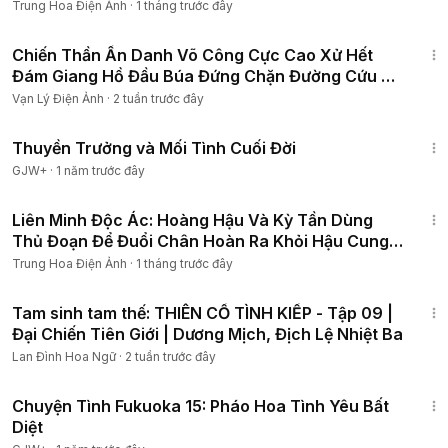
Quốc
Trung Hoa Điện Ảnh
·
1 tháng trước đây
#mịnguyệttruyện
#tônlệ
#mọtphimhay
#asiamedia
1:18:24
#asianetwork
#phimmoi2025
#phimhay2025
Chiến Thần Ẩn Danh Võ Công Cực Cao Xử Hết
#phimbotrungquoc
#phimlồngtiếng
#phimbo2025
Đám Giang Hồ Đầu Búa Đứng Chặn Đường Cứu Mỹ
#phimhay
#phimhaucung
#phimcungdau
#phimcotrang
Nhân
Vạn Lý Điện Ảnh
·
2 tuần trước đây
#phimtinhcam
#phimngontinh
#tvfriendly
#4K
#relaxing
#tv
#film4k
#phimcổtrangtrungquốc
1:41:59
Thuyền Trưởng và Mối Tình Cuối Đời
GJW+
·
1 năm trước đây
1:10:32
Liên Minh Độc Ác: Hoàng Hậu Và Kỳ Tần Dùng
Thủ Đoạn Để Đuổi Chân Hoàn Ra Khỏi Hậu Cung
#phim4k
Trung Hoa Điện Ảnh
·
1 tháng trước đây
1:01:03
Tam sinh tam thế: THIÊN CỔ TÌNH KIẾP - Tập 09 |
Đại Chiến Tiên Giới | Dương Mịch, Địch Lệ Nhiệt Ba
Lan Đình Hoa Ngữ
·
2 tuần trước đây
50:20
Chuyện Tình Fukuoka 15: Pháo Hoa Tình Yêu Bất
Diệt