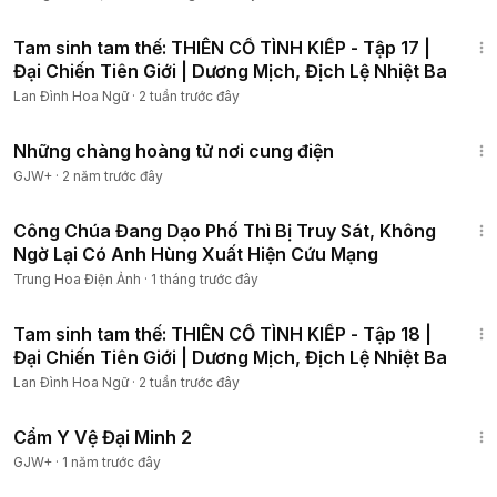
1:00:18
Tam sinh tam thế: THIÊN CỔ TÌNH KIẾP - Tập 17 |
Đại Chiến Tiên Giới | Dương Mịch, Địch Lệ Nhiệt Ba
Lan Đình Hoa Ngữ
·
2 tuần trước đây
1:28:27
Những chàng hoàng tử nơi cung điện
GJW+
·
2 năm trước đây
1:17:40
Công Chúa Đang Dạo Phố Thì Bị Truy Sát, Không
Ngờ Lại Có Anh Hùng Xuất Hiện Cứu Mạng
Trung Hoa Điện Ảnh
·
1 tháng trước đây
1:02:43
Tam sinh tam thế: THIÊN CỔ TÌNH KIẾP - Tập 18 |
Đại Chiến Tiên Giới | Dương Mịch, Địch Lệ Nhiệt Ba
Lan Đình Hoa Ngữ
·
2 tuần trước đây
1:12:29
Cẩm Y Vệ Đại Minh 2
GJW+
·
1 năm trước đây