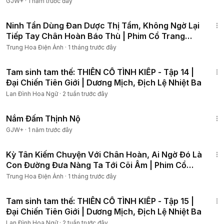
GJW+
·
1 năm trước đây
1:18:04
Ninh Tần Dùng Đan Dược Thị Tẩm, Không Ngờ Lại
Tiếp Tay Chân Hoàn Báo Thù | Phim Cổ Trang
Trung.Quốc
Trung Hoa Điện Ảnh
·
1 tháng trước đây
1:00:10
Tam sinh tam thế: THIÊN CỔ TÌNH KIẾP - Tập 14 |
Đại Chiến Tiên Giới | Dương Mịch, Địch Lệ Nhiệt Ba
Lan Đình Hoa Ngữ
·
2 tuần trước đây
1:46:06
Nắm Đấm Thịnh Nộ
GJW+
·
1 năm trước đây
1:25:12
Kỳ Tân Kiếm Chuyện Với Chân Hoàn, Ai Ngờ Đó Là
Con Đường Đưa Nàng Ta Tới Cõi Âm | Phim Cổ
Trang 4K
Trung Hoa Điện Ảnh
·
1 tháng trước đây
1:00:19
Tam sinh tam thế: THIÊN CỔ TÌNH KIẾP - Tập 15 |
Đại Chiến Tiên Giới | Dương Mịch, Địch Lệ Nhiệt Ba
Lan Đình Hoa Ngữ
·
2 tuần trước đây