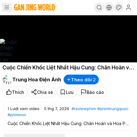
Cuộc Chiến Khốc Liệt Nhất Hậu Cung: Chân Hoàn và
Hoa Phi Đấu Đá Đến Hơi Thở Cuối Cùng. MỌT PHIM
Trung Hoa Điện Ảnh
Theo dõi
·
2
HAY
Thích
Chia sẻ
Lưu
Báo cáo
1
Lượt xem video
·
5 thg 7, 2026
#reviewphim
#phimtrungquoc
#phimmoi
Cuộc Chiến Khốc Liệt Nhất Hậu Cung: Chân Hoàn và Hoa Phi
Đấu Đá Đến Hơi Thở Cuối Cùng. MỌT PHIM HAY