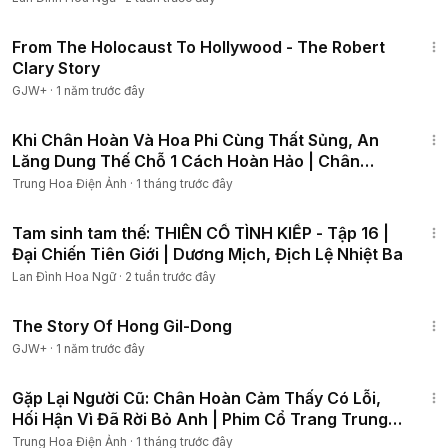
49:15
From The Holocaust To Hollywood - The Robert
Clary Story
GJW+
·
1 năm trước đây
1:08:15
Khi Chân Hoàn Và Hoa Phi Cùng Thất Sủng, An
Lăng Dung Thế Chỗ 1 Cách Hoàn Hảo | Chân
Hoàn Truyện 4K
Trung Hoa Điện Ảnh
·
1 tháng trước đây
58:11
Tam sinh tam thế: THIÊN CỔ TÌNH KIẾP - Tập 16 |
Đại Chiến Tiên Giới | Dương Mịch, Địch Lệ Nhiệt Ba
Lan Đình Hoa Ngữ
·
2 tuần trước đây
1:06:48
The Story Of Hong Gil-Dong
GJW+
·
1 năm trước đây
1:14:18
Gặp Lại Người Cũ: Chân Hoàn Cảm Thấy Có Lỗi,
Hối Hận Vì Đã Rời Bỏ Anh | Phim Cổ Trang Trung
Quốc 4K
Trung Hoa Điện Ảnh
·
1 tháng trước đây