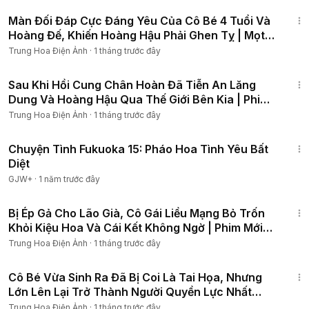
1:29:04
Màn Đối Đáp Cực Đáng Yêu Của Cô Bé 4 Tuổi Và
Hoàng Đế, Khiến Hoàng Hậu Phải Ghen Tỵ | Mọt
Phim Hay
Trung Hoa Điện Ảnh
·
1 tháng trước đây
1:27:20
Sau Khi Hồi Cung Chân Hoàn Đã Tiễn An Lăng
Dung Và Hoàng Hậu Qua Thế Giới Bên Kia | Phim
Cổ Trang 4k
Trung Hoa Điện Ảnh
·
1 tháng trước đây
50:20
Chuyện Tình Fukuoka 15: Pháo Hoa Tình Yêu Bất
Diệt
GJW+
·
1 năm trước đây
1:14:02
Bị Ép Gả Cho Lão Già, Cô Gái Liều Mạng Bỏ Trốn
Khỏi Kiệu Hoa Và Cái Kết Không Ngờ | Phim Mới
2026
Trung Hoa Điện Ảnh
·
1 tháng trước đây
1:17:52
Cô Bé Vừa Sinh Ra Đã Bị Coi Là Tai Họa, Nhưng
Lớn Lên Lại Trở Thành Người Quyền Lực Nhất
Thiên Hạ
Trung Hoa Điện Ảnh
·
1 tháng trước đây