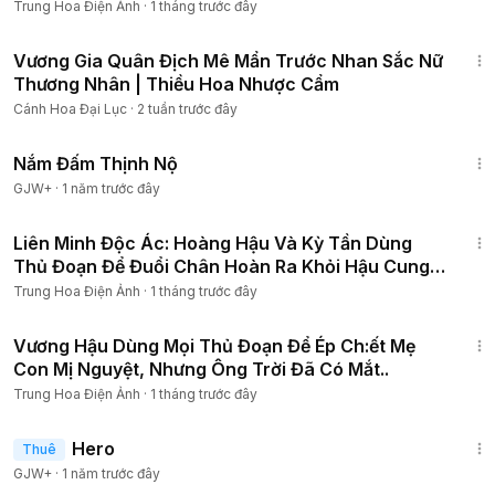
Quốc
Trung Hoa Điện Ảnh
·
1 tháng trước đây
10:57
Vương Gia Quân Địch Mê Mẩn Trước Nhan Sắc Nữ
Thương Nhân | Thiều Hoa Nhược Cẩm
Cánh Hoa Đại Lục
·
2 tuần trước đây
1:46:06
Nắm Đấm Thịnh Nộ
GJW+
·
1 năm trước đây
1:10:32
Liên Minh Độc Ác: Hoàng Hậu Và Kỳ Tần Dùng
Thủ Đoạn Để Đuổi Chân Hoàn Ra Khỏi Hậu Cung
#phim4k
Trung Hoa Điện Ảnh
·
1 tháng trước đây
54:17
Vương Hậu Dùng Mọi Thủ Đoạn Để Ép Ch:ết Mẹ
Con Mị Nguyệt, Nhưng Ông Trời Đã Có Mắt..
Trung Hoa Điện Ảnh
·
1 tháng trước đây
1:34:36
Hero
Thuê
GJW+
·
1 năm trước đây