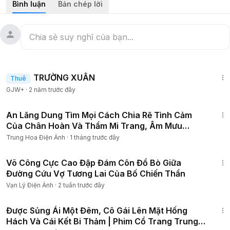
Bình luận
Bản chép lời
🔹 Tên gốc: ĐẠI ĐƯỜNG VINH DIỆU
🔹 Nội dung: Bộ phim Đại Đường Vinh Diệu với sự tham gia
của Cảnh Điềm, Mao Tử Tuấn, Thư Sướng, Tự Vạn Xuyến,
Nhậm Gia Luân.
Đại Đường Vinh Diệu kể về Trầm Trân Châu – tiểu thư khuê
1:25:38
cát bị ép tham gia cuộc tuyển chọn phi tần của Quảng Bình
TRƯỜNG XUÂN
Thuê
Vương. Người con gái Giang Nam với tâm hồn lương thiện
GJW+
·
2 năm trước đây
này luôn hết lòng giúp đỡ người xung quanh. Khi chiến tranh
xảy ra, Trầm Trân Châu nguyện ở lại Trướng An Nam để
1:00:34
đồng cam cộng khổ cùng dân chúng. Về sau, Trầm Trân
An Lăng Dung Tìm Mọi Cách Chia Rẽ Tình Cảm
Châu sinh ra con trai cả là Đường Đức Tông – Lý Thích. Khi
Của Chân Hoàn Và Thẩm Mi Trang, Âm Mưu
Lý Thích lên ngôi, Trầm Trâu Châu đã được sắc phong và
Tranh Sủng #phim4k
Trung Hoa Điện Ảnh
·
1 tháng trước đây
tôn vinh vì những cống hiến đã dành cho đất nước.
1:17:20
Võ Công Cực Cao Đập Đám Côn Đồ Bò Giữa
#phimcổtrangtrungquốc
#phimtruyệncổtrang
#phimhay
Đường Cứu Vợ Tương Lai Của Bố Chiến Thần
#phimmoi
#phimtinhcam
#phimhay2025
#phimmoi2025
Vạn Lý Điện Ảnh
·
2 tuần trước đây
#asianetwork
#asiamedia
#phim2025
#mọtphimhay
1:02:21
#movie4k
#TVfriendly
,
#4K
,
#relaxing
Được Sủng Ái Một Đêm, Cô Gái Lên Mặt Hống
#daiduongvinhdieu
#reviewphim
#film4k
Hách Và Cái Kết Bi Thảm | Phim Cổ Trang Trung