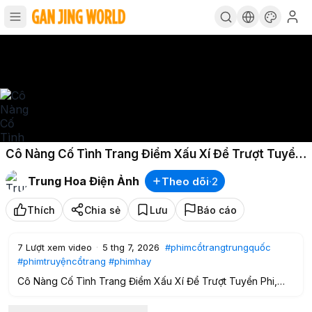
Cô Nàng Cố Tình Trang Điểm Xấu Xí Để Trượt Tuyển
Phi, Nào Ngờ Lại Lọt Vào Mắt Xanh Của Hoàng Đế.
Trung Hoa Điện Ảnh
Theo dõi
·
2
Thích
Chia sẻ
Lưu
Báo cáo
7
Lượt xem video
·
5 thg 7, 2026
#phimcổtrangtrungquốc
#phimtruyệncổtrang
#phimhay
Cô Nàng Cố Tình Trang Điểm Xấu Xí Để Trượt Tuyển Phi,
Nào Ngờ Lại Lọt Vào Mắt Xanh Của Hoàng Đế.