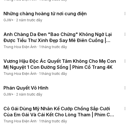
1:28:27
Những chàng hoàng tử nơi cung điện
GJW+
·
2 năm trước đây
1:11:25
Anh Chàng Da Đen "Bao Chửng" Không Ngờ Lại
Được Tiểu Thư Xinh Đẹp Say Mê Điên Cuồng |
Phim Cổ Trang
Trung Hoa Điện Ảnh
·
1 tháng trước đây
1:26:47
Vương Hậu Độc Ác Quyết Tâm Không Cho Mẹ Con
Mị Nguyệt 1 Con Đường Sống | Phim Cổ Trang 4K
Trung Hoa Điện Ảnh
·
1 tháng trước đây
1:48:57
Phán Quyết Vô Hình
GJW+
·
2 năm trước đây
1:41:02
Cô Gái Dùng Mỹ Nhân Kế Cướp Chồng Sắp Cưới
Của Em Gái Và Cái Kết Cho Lòng Tham | Phim Cổ
Trang 4k
Trung Hoa Điện Ảnh
·
1 tháng trước đây