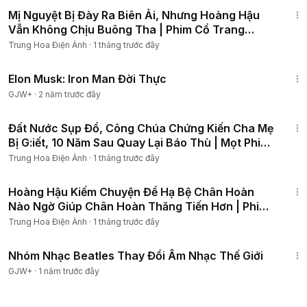
1:07:16
Mị Nguyệt Bị Đày Ra Biên Ải, Nhưng Hoàng Hậu
Vẫn Không Chịu Buông Tha | Phim Cổ Trang
Trung Quốc 4K
Trung Hoa Điện Ảnh
·
1 tháng trước đây
1:14:27
Elon Musk: Iron Man Đời Thực
GJW+
·
2 năm trước đây
1:22:39
Đất Nước Sụp Đổ, Công Chúa Chứng Kiến Cha Mẹ
Bị G:iết, 10 Năm Sau Quay Lại Báo Thù | Mọt Phim
Hay
Trung Hoa Điện Ảnh
·
1 tháng trước đây
1:10:13
Hoàng Hậu Kiếm Chuyện Để Hạ Bệ Chân Hoàn
Nào Ngờ Giúp Chân Hoàn Thăng Tiến Hơn | Phim
Cổ Trang 4K
Trung Hoa Điện Ảnh
·
1 tháng trước đây
1:49:29
Nhóm Nhạc Beatles Thay Đổi Âm Nhạc Thế Giới
GJW+
·
1 năm trước đây