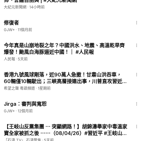
仰、言論自由與 | #大紀元新聞網
大紀元新聞網
·
14小時前
54:11
修復者
GJW+
·
11個月前
14:45
今年真是山崩地裂之年？中國洪水、地震、高溫乾旱齊
爆發！颱風白海豚逼近中國！｜ #人民報
人民報
·
5天前
24:30
香港九號風球剛落，近90萬人急撤！甘肅山洪吞車，
60輛僅10輛駛出；三峽高層接連出事，川普直攻習近平
AI命脈【紅朝秘聞】
希望之聲 粵語頻道
·
1星期前
1:18:51
Jirga：審判與寬恕
GJW+
·
12個月前
16:24
【王岐山反黨集團 ⋯ 突顯網路！】胡錦濤舉家中毒溫家
寶全家被抓之後 ⋯⋯（08/04/26）#習近平 #王岐山 #
北戴河
「石濤.TV」 石濤聚焦
·
5天前