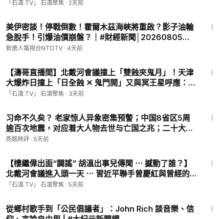
平-“天下無敵”以示天下！（08/07/26）#習近平
「石濤.TV」 石濤聚焦
·
2天前
26:46
美伊密談！停戰倒數！霍爾木茲海峽將重啟？影子油輪
急脫手！引爆油價崩盤？｜#財經新聞│20260805
(三)｜#新唐人
新唐人電視台NTDTV
·
4天前
1:11:54
【濤哥直播間】北戴河會議撞上「雙蝕夾鬼月」！天津
大爆炸日撞上「日全蝕 ✕ 鬼門開」又與冥王星呼應：君
王犯天條 集體覺醒（08/06/26）「美東早8:45 北京晚
「石濤.TV」 石濤聚焦
·
3天前
8:45」
9:50
习命不久矣？ 老家惊人异象密集预警；中国8省区5周
逾百次地震，对应着大人物去世与亡国之兆；二十大前
后五年地震频发四名正国级前常委接连去世；吴邦国去
燕銘時評
·
5天前
世前老家频发地震，习今年生日当天老家地震…【#燕铭
14:42
论政-416】【#天灭中共正进行-1】
【樓繼偉出面“闢謠” 胡溫出事兒傳聞 ⋯ 撼動了誰？】
北戴河會議進入頭一天 ⋯ 習近平聯手曾慶紅與曾經的保
習派：開打！（08/04/26）#習近平 #北戴河
「石濤.TV」 石濤聚焦
·
5天前
23:30
從鄉村歌手到「公民倡議者」：John Rich 談音樂、信