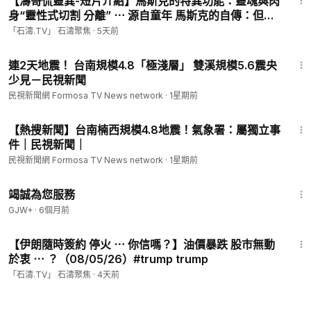
【濤哥侃靈異-短片介紹】馬斯克的特異功能：靈魂與肉
身“靈性式切割 分離” ⋯ 源自童年 馬斯克的自傳：但為
什麼他自己不清楚？（08/04/26）
「石濤.TV」 石濤聚焦
·
5天前
1:40
連2天地震！ 台南規模4.8「極淺層」 雙溪規模5.6震央
少見－民視新聞
民視新聞網 Formosa TV News network
·
1星期前
1:43
【熱搜新聞】台南楠西規模4.8地震！氣象署：屬獨立事
件｜民視新聞｜
民視新聞網 Formosa TV News network
·
1星期前
47:47
竭誠為您服務
GJW+
·
6個月前
20:13
【伊朗隨時簽約 停火 ⋯ 你信嗎？】油價暴跌 股市無動
於衷 ⋯ ？（08/05/26）#trump trump
「石濤.TV」 石濤聚焦
·
4天前