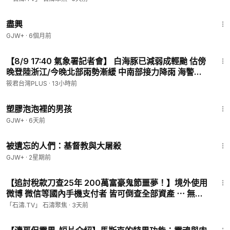
1:01:24
盡興
GJW+
·
6個月前
7:20
【8/9 17:40 氣象署記者會】 白海豚已減弱成輕颱 估傍
晚登陸浙江/今晚北部雨勢漸緩 中南部接力降雨 海警最
快明晨解除
筱君台灣PLUS
·
13小時前
1:37:21
塑膠泡泡裡的男孩
GJW+
·
6天前
1:20:56
被遺忘的人們：基督教與大屠殺
GJW+
·
2星期前
34:22
【追討稅款刀查25年 200萬富豪鬼節噩夢！】境外使用
微博 微信等國內手機支付者 皆可倒查全部資產 ⋯ 無論
多少 只論習近平需要！（08/06/26）
「石濤.TV」 石濤聚焦
·
3天前
4:43