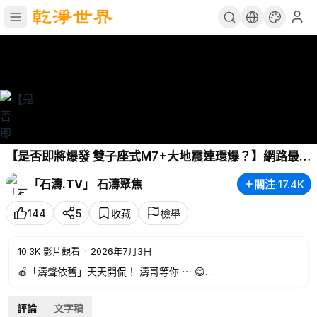
【是否即將爆發 雙子座式M7+大地震連環爆？】網路最狂
天文地震專家Stefan Burns警告：印尼環太平洋震央已啟
「石濤.TV」 石濤聚焦
關注
·
17.4K
動！下一個在哪？（07/03/26）
#trump
#earthquake
144
5
收藏
檢舉
10.3K
影片觀看
·
2026年7月3日
🍎「濤聲依舊」天天開侃！ 濤哥等你 ⋯ 😊
👉
https://gjw.us/s/shitaomembership
評論
文字稿