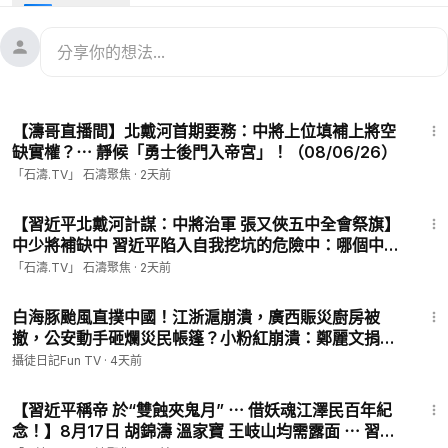
🍏 直播很棒 👍 ⋯ 1杯咖啡 打個賞👇 點擊
😍 點擊Paypal（貝寶）鏈接
https://www.paypal.me/Percestudio
石濤賬號：
shitao.radio@gmail.com
1:06:45
【濤哥直播間】北戴河首期要務：中將上位填補上將空
缺實權？⋯ 靜候「勇士後門入帝宮」！（08/06/26）
「石濤.TV」 石濤聚焦
·
2天前
17:02
【習近平北戴河計謀：中將治軍 張又俠五中全會祭旗】
中少將補缺中 習近平陷入自我挖坑的危險中：哪個中少
將不怕他 不恨他？！（08/06/26）#習近平 #北戴河
「石濤.TV」 石濤聚焦
·
2天前
15:45
白海豚颱風直撲中國！江浙滬崩潰，廣西賑災廚房被
撤，公安動手砸爛災民帳篷？小粉紅崩潰：鄭麗文捐款
給日本熊本地震
攝徒日記Fun TV
·
4天前
18:01
【習近平稱帝 於“雙蝕夾鬼月” ⋯ 借妖魂江澤民百年紀
念！】8月17日 胡錦濤 溫家寶 王岐山均需露面 ⋯ 習近