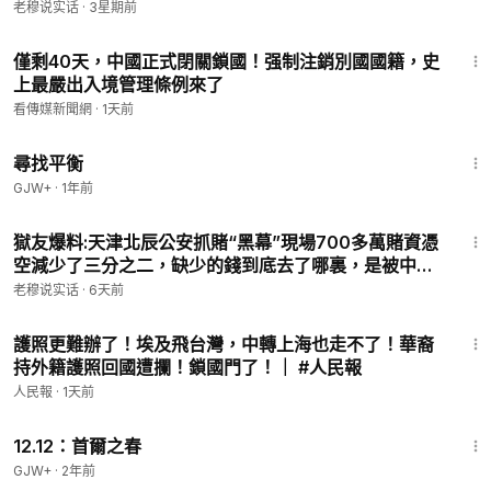
調？這真是中共不打自招啊！#中共 #黑幫 #鎮壓 #言論
老穆说实话
·
3星期前
自由 #台灣 20260714 星期二
19:12
僅剩40天，中國正式閉關鎖國！强制注銷別國國籍，史
上最嚴出入境管理條例來了
看傳媒新聞網
·
1天前
25:53
尋找平衡
GJW+
·
1年前
5:55
獄友爆料:天津北辰公安抓賭“黑幕”現場700多萬賭資憑
空減少了三分之二，缺少的錢到底去了哪裏，是被中共
匪警黑吃黑了嗎？#中共 #天津 #北辰 #公安 20260731
老穆说实话
·
6天前
星期5️⃣
14:04
護照更難辦了！埃及飛台灣，中轉上海也走不了！華裔
持外籍護照回國遭攔！鎖國門了！｜ #人民報
人民報
·
1天前
2:22:03
12.12：首爾之春
GJW+
·
2年前