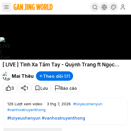
[ LIVE ] Tình Xa Tầm Tay - Quỳnh Trang ft Ngọc
Phụng | Sáng Tác: Ngọc Phụng
Mai Thêu
Theo dõi
·
511
3
1
Lưu
Báo cáo
126
Lượt xem video
·
3 thg 7, 2026
#toiyeushenyun
#vanhoatruyenthong
#toiyeushenyun
#vanhoatruyenthong