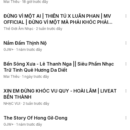
2026
Mai Thêu
·
18 giờ trước đây
4:53
ĐỪNG VÌ MỘT AI | THIÊN TÚ X LUÂN PHAN | MV
OFFICIAL | ĐỪNG VÌ MỘT MÀ PHẢI KHÓC PHẢI
ĐAU..
Thế Giới Âm Nhạc
·
2 tuần trước đây
1:46:06
Nắm Đấm Thịnh Nộ
GJW+
·
1 năm trước đây
6:09
Bến Sông Xưa - Lê Thanh Nga || Siêu Phẩm Nhạc
Trữ Tình Quê Hương Da Diết
Mai Thêu
·
1 ngày trước đây
3:35
XIN EM ĐỪNG KHÓC VU QUY - HOÀI LÂM | LIVEAT
BỀN THÀNH
NHẠC VUI
·
2 tuần trước đây
1:06:48
The Story Of Hong Gil-Dong
GJW+
·
1 năm trước đây