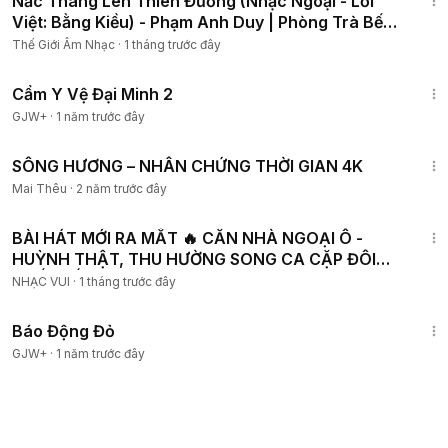
Nấc Thang Lên Thiên Đường (Nhạc Ngoại - Lời
Việt: Bằng Kiều) - Phạm Anh Duy | Phòng Trà Bến
Thành
Thế Giới Âm Nhạc
·
1 tháng trước đây
1:12:29
Cẩm Y Vệ Đại Minh 2
GJW+
·
1 năm trước đây
5:33
SÔNG HƯƠNG – NHÂN CHỨNG THỜI GIAN 4K
Mai Thêu
·
2 năm trước đây
9:46
BÀI HÁT MỚI RA MẮT 🔥 CĂN NHÀ NGOẠI Ô -
HUỲNH THẬT, THU HƯỜNG SONG CA CẶP ĐÔI
XUẤT SẮC
NHẠC VUI
·
1 tháng trước đây
1:20:36
Báo Động Đỏ
GJW+
·
1 năm trước đây