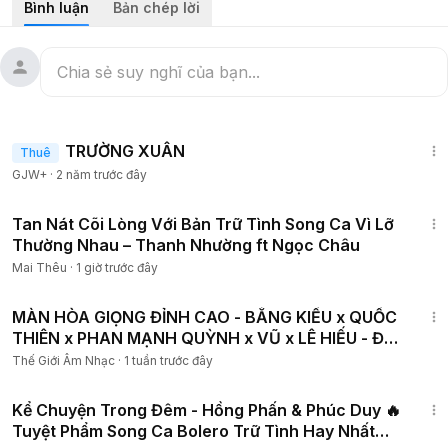
Bình luận
Bản chép lời
1:25:38
TRƯỜNG XUÂN
Thuê
GJW+
·
2 năm trước đây
5:06
Tan Nát Cõi Lòng Với Bản Trữ Tình Song Ca Vì Lỡ
Thường Nhau – Thanh Nhường ft Ngọc Châu
Mai Thêu
·
1 giờ trước đây
7:21
MÀN HÒA GIỌNG ĐỈNH CAO - BẰNG KIỀU x QUỐC
THIÊN x PHAN MẠNH QUỲNH x VŨ x LÊ HIẾU - ĐÀ
LẠT HOÀNG HÔN
Thế Giới Âm Nhạc
·
1 tuần trước đây
6:57
Kể Chuyện Trong Đêm - Hồng Phấn & Phúc Duy 🔥
Tuyệt Phẩm Song Ca Bolero Trữ Tình Hay Nhất