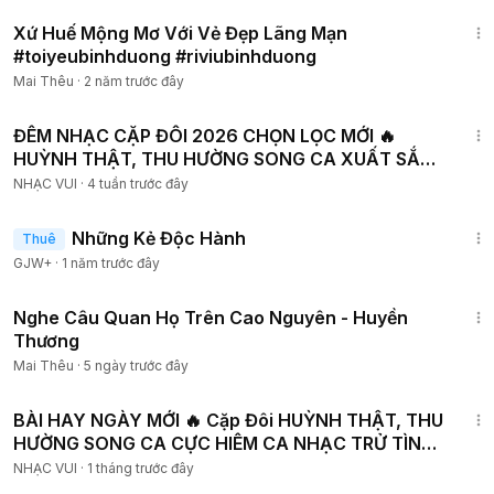
6:48
Xứ Huế Mộng Mơ Với Vẻ Đẹp Lãng Mạn
#toiyeubinhduong #riviubinhduong
Mai Thêu
·
2 năm trước đây
1:01:18
ĐÊM NHẠC CẶP ĐÔI 2026 CHỌN LỌC MỚI 🔥
HUỲNH THẬT, THU HƯỜNG SONG CA XUẤT SẮC
AI CỦNG KHEN HAY
NHẠC VUI
·
4 tuần trước đây
1:37:38
Những Kẻ Độc Hành
Thuê
GJW+
·
1 năm trước đây
4:49
Nghe Câu Quan Họ Trên Cao Nguyên - Huyền
Thương
Mai Thêu
·
5 ngày trước đây
9:30
BÀI HAY NGÀY MỚI 🔥 Cặp Đôi HUỲNH THẬT, THU
HƯỜNG SONG CA CỰC HIÊM CA NHẠC TRỬ TÌNH
MỚI ĐÉT
NHẠC VUI
·
1 tháng trước đây