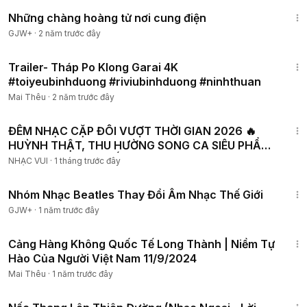
1:28:27
Những chàng hoàng tử nơi cung điện
GJW+
·
2 năm trước đây
4:35
Trailer- Tháp Po Klong Garai 4K
#toiyeubinhduong #riviubinhduong #ninhthuan
Mai Thêu
·
2 năm trước đây
1:03:59
ĐÊM NHẠC CẶP ĐÔI VƯỢT THỜI GIAN 2026 🔥
HUỲNH THẬT, THU HƯỜNG SONG CA SIÊU PHẨM
CHỌN LỌC HAY NHẤT
NHẠC VUI
·
1 tháng trước đây
1:49:29
Nhóm Nhạc Beatles Thay Đổi Âm Nhạc Thế Giới
GJW+
·
1 năm trước đây
18:55
Cảng Hàng Không Quốc Tế Long Thành | Niềm Tự
Hào Của Người Việt Nam 11/9/2024
Mai Thêu
·
1 năm trước đây
4:24