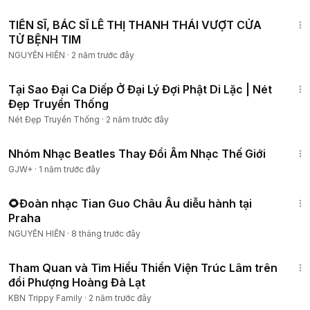
3:33
TIẾN SĨ, BÁC SĨ LÊ THỊ THANH THÁI VƯỢT CỬA
TỬ BỆNH TIM
NGUYỄN HIỀN
·
2 năm trước đây
16:06
Tại Sao Đại Ca Diếp Ở Đại Lý Đợi Phật Di Lặc | Nét
Đẹp Truyền Thống
Nét Đẹp Truyền Thống
·
2 năm trước đây
1:49:29
Nhóm Nhạc Beatles Thay Đổi Âm Nhạc Thế Giới
GJW+
·
1 năm trước đây
1:58
🌻Đoàn nhạc Tian Guo Châu Âu diễu hành tại
Praha
NGUYỄN HIỀN
·
8 tháng trước đây
14:36
Tham Quan và Tìm Hiểu Thiền Viện Trúc Lâm trên
đồi Phượng Hoàng Đà Lạt
KBN Trippy Family
·
2 năm trước đây