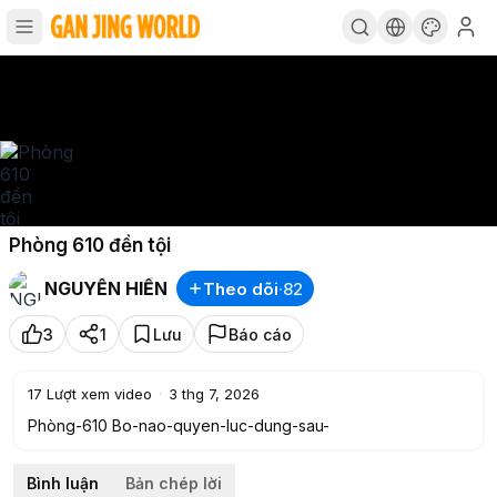
Phòng 610 đền tội
NGUYỄN HIỀN
Theo dõi
·
82
3
1
Lưu
Báo cáo
17
Lượt xem video
·
3 thg 7, 2026
Phòng-610 Bo-nao-quyen-luc-dung-sau-
Bình luận
Bản chép lời