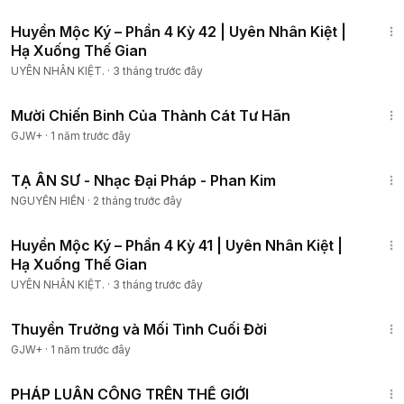
19:37
Huyền Mộc Ký – Phần 4 Kỳ 42 | Uyên Nhân Kiệt |
Hạ Xuống Thế Gian
UYÊN NHÂN KIỆT.
·
3 tháng trước đây
1:31:35
Mười Chiến Binh Của Thành Cát Tư Hãn
GJW+
·
1 năm trước đây
4:44
TẠ ÂN SƯ - Nhạc Đại Pháp - Phan Kim
NGUYỄN HIỀN
·
2 tháng trước đây
34:10
Huyền Mộc Ký – Phần 4 Kỳ 41 | Uyên Nhân Kiệt |
Hạ Xuống Thế Gian
UYÊN NHÂN KIỆT.
·
3 tháng trước đây
1:41:59
Thuyền Trưởng và Mối Tình Cuối Đời
GJW+
·
1 năm trước đây
23:06
PHÁP LUÂN CÔNG TRÊN THẾ GIỚI