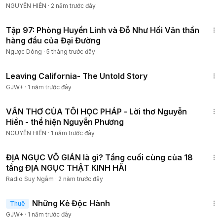
NGUYỄN HIỀN
·
2 năm trước đây
12:39
Tập 97: Phòng Huyền Linh và Đỗ Như Hối Văn thần
hàng đầu của Đại Đường
Ngược Dòng
·
5 tháng trước đây
1:10:27
Leaving California- The Untold Story
GJW+
·
1 năm trước đây
1:42
VẦN THƠ CỦA TÔI HỌC PHÁP - Lời thơ Nguyễn
Hiền - thể hiện Nguyễn Phương
NGUYỄN HIỀN
·
1 năm trước đây
19:10
ĐỊA NGỤC VÔ GIÁN là gì? Tầng cuối cùng của 18
tầng ĐỊA NGỤC THẬT KINH HÃI
Radio Suy Ngẫm
·
2 năm trước đây
1:37:38
Những Kẻ Độc Hành
Thuê
GJW+
·
1 năm trước đây