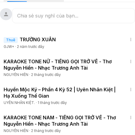
1:25:38
TRƯỜNG XUÂN
Thuê
GJW+
·
2 năm trước đây
5:44
KARAOKE TONE NỮ - TIẾNG GỌI TRỞ VỀ - Thơ
Nguyễn Hiền - Nhạc Trương Anh Tài
NGUYỄN HIỀN
·
2 tháng trước đây
26:58
Huyền Mộc Ký – Phần 4 Kỳ 52 | Uyên Nhân Kiệt |
Hạ Xuống Thế Gian
UYÊN NHÂN KIỆT.
·
1 tháng trước đây
5:44
KARAOKE TONE NAM - TIẾNG GỌI TRỞ VỀ - Thơ
Nguyễn Hiền - Nhạc Trương Anh Tài
NGUYỄN HIỀN
·
2 tháng trước đây