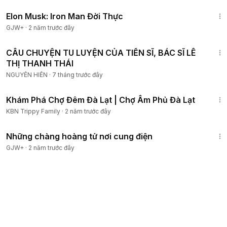
1:14:27
Elon Musk: Iron Man Đời Thực
GJW+
·
2 năm trước đây
1:53
CÂU CHUYỆN TU LUYỆN CỦA TIẾN SĨ, BÁC SĨ LÊ
THỊ THANH THÁI
NGUYỄN HIỀN
·
7 tháng trước đây
13:15
Khám Phá Chợ Đêm Đà Lạt | Chợ Âm Phủ Đà Lạt
KBN Trippy Family
·
2 năm trước đây
1:28:27
Những chàng hoàng tử nơi cung điện
GJW+
·
2 năm trước đây