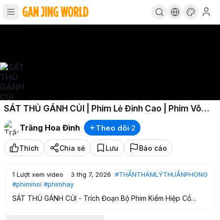
SÁT THỦ GÁNH CỦI | Phim Lẻ Đỉnh Cao | Phim Võ
Thuật Kiếm Hiệp Giang Hồ Cực Hay | ASIA - PHIM
Trăng Hoa Đình
Theo dõi
·
2
HAY
Thích
Chia sẻ
Lưu
Báo cáo
1
Lượt xem video
·
3 thg 7, 2026
#THẦNTHÁMLÝTHUẦNPHONG
#phimmoi
#phimhay
SÁT THỦ GÁNH CỦI - Trích Đoạn Bộ Phim Kiếm Hiệp Cổ
Trang Phán Án THẦN THÁM LÝ THUẦN PHONG
------------------------------------------------------------------