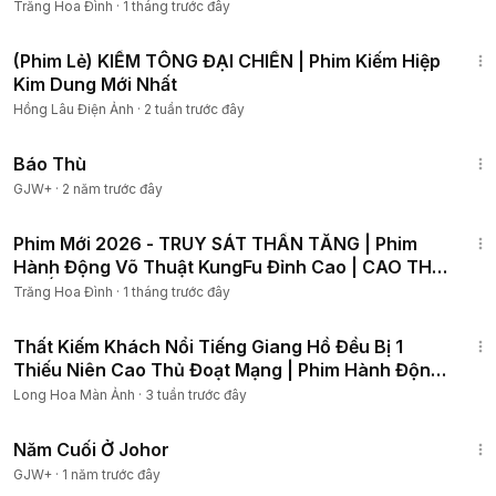
Trăng Hoa Đình
·
1 tháng trước đây
#phimle
#phimvothuat
#phimhanhdong
#phimtrungquoc
1:54:22
#phimcotrang
#phimkiemhiep
(Phim Lẻ) KIẾM TÔNG ĐẠI CHIẾN | Phim Kiếm Hiệp
------------------------------------------------------------------
Kim Dung Mới Nhất
--------------------
Hồng Lâu Điện Ảnh
·
2 tuần trước đây
© Bản quyền thuộc về ASIA - PHIM HAY và Đối Tác
© Vui lòng không reup dưới mọi hình thức ☞ Do not Reup
1:31:04
© Copyright all rights reserved
Báo Thù
GJW+
·
2 năm trước đây
1:00:54
Phim Mới 2026 - TRUY SÁT THẦN TĂNG | Phim
Hành Động Võ Thuật KungFu Đỉnh Cao | CAO THỦ
THIẾU LÂM
Trăng Hoa Đình
·
1 tháng trước đây
2:00:27
Thất Kiếm Khách Nổi Tiếng Giang Hồ Đều Bị 1
Thiếu Niên Cao Thủ Đoạt Mạng | Phim Hành Động
Võ Thuật
Long Hoa Màn Ảnh
·
3 tuần trước đây
12:04
Năm Cuối Ở Johor
GJW+
·
1 năm trước đây