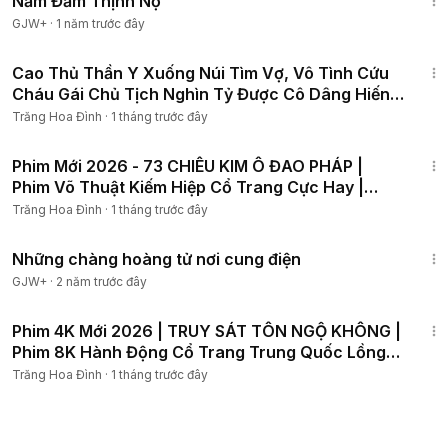
Nắm Đấm Thịnh Nộ
GJW+
·
1 năm trước đây
1:40:27
Cao Thủ Thần Y Xuống Núi Tìm Vợ, Vô Tình Cứu
Cháu Gái Chủ Tịch Nghìn Tỷ Được Cô Dâng Hiến
Thân Mình
Trăng Hoa Đình
·
1 tháng trước đây
1:12:02
Phim Mới 2026 - 73 CHIÊU KIM Ô ĐAO PHÁP |
Phim Võ Thuật Kiếm Hiệp Cổ Trang Cực Hay |
ASIA - PHIM HAY
Trăng Hoa Đình
·
1 tháng trước đây
1:28:27
Những chàng hoàng tử nơi cung điện
GJW+
·
2 năm trước đây
2:54:53
Phim 4K Mới 2026 | TRUY SÁT TÔN NGỘ KHÔNG |
Phim 8K Hành Động Cổ Trang Trung Quốc Lồng
Tiếng Cực Hay
Trăng Hoa Đình
·
1 tháng trước đây