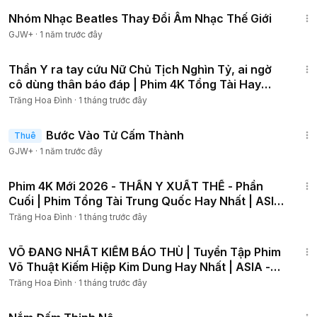
1:49:29
Nhóm Nhạc Beatles Thay Đổi Âm Nhạc Thế Giới
GJW+
·
1 năm trước đây
1:36:08
Thần Y ra tay cứu Nữ Chủ Tịch Nghìn Tỷ, ai ngờ
cô dùng thân báo đáp | Phim 4K Tổng Tài Hay
Nhất 2026
Trăng Hoa Đình
·
1 tháng trước đây
1:52:41
Bước Vào Tử Cấm Thành
Thuê
GJW+
·
1 năm trước đây
1:57:16
Phim 4K Mới 2026 - THẦN Y XUẤT THẾ - Phần
Cuối | Phim Tổng Tài Trung Quốc Hay Nhất | ASIA
- PHIM HAY
Trăng Hoa Đình
·
1 tháng trước đây
1:24:39
VÕ ĐANG NHẤT KIẾM BÁO THÙ | Tuyển Tập Phim
Võ Thuật Kiếm Hiệp Kim Dung Hay Nhất | ASIA -
PHIM HAY
Trăng Hoa Đình
·
1 tháng trước đây
1:46:06