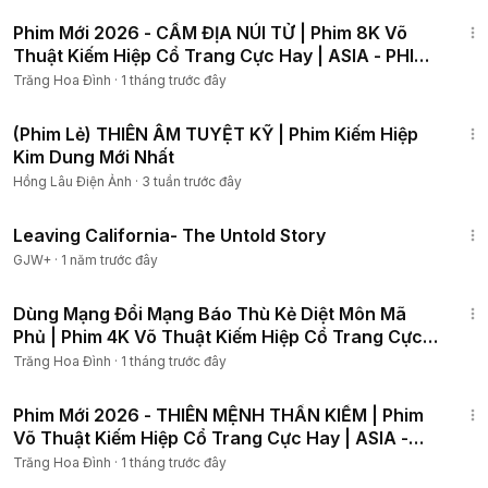
1:14:52
Phim Mới 2026 - CẤM ĐỊA NÚI TỬ | Phim 8K Võ
Thuật Kiếm Hiệp Cổ Trang Cực Hay | ASIA - PHIM
HAY
Trăng Hoa Đình
·
1 tháng trước đây
2:05:23
(Phim Lẻ) THIÊN ÂM TUYỆT KỸ | Phim Kiếm Hiệp
Kim Dung Mới Nhất
Hồng Lâu Điện Ảnh
·
3 tuần trước đây
1:10:27
Leaving California- The Untold Story
GJW+
·
1 năm trước đây
1:16:14
Dùng Mạng Đổi Mạng Báo Thù Kẻ Diệt Môn Mã
Phủ | Phim 4K Võ Thuật Kiếm Hiệp Cổ Trang Cực
Hay 2026
Trăng Hoa Đình
·
1 tháng trước đây
1:57:32
Phim Mới 2026 - THIÊN MỆNH THẦN KIẾM | Phim
Võ Thuật Kiếm Hiệp Cổ Trang Cực Hay | ASIA -
PHIM HAY
Trăng Hoa Đình
·
1 tháng trước đây