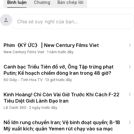
Bình luận
Chương
Bản chép lời
3:14
: Gần một phần ba đảng viên Dân chủ ủng hộ lãnh đạo tự
nhận là “xã hội chủ nghĩa dân chủ”
6:01
: Ukraine “đánh sập” toàn bộ hệ thống lọc dầu cung cấp
cho Moscow
8:21
: Các cuộc tấn công bằng UAV của Ukraine khiến giá khí
1:13:48
đốt của Nga tăng 1,7% trong một tuần
Phim《KÝ ỨC》 | New Century Films Viet
9:47
: Dmitry Medvedev dẫn đầu phái đoàn Nga tới lễ tang
New Century Films Viet
·
1 năm trước đây
Ali Khamenei
11:56
: Ứng dụng Trung Quốc bị lợi dụng để tắt xe điện ba
25:33
bánh từ xa ở Ấn Độ
Canh bạc Triều Tiên đổ vỡ, Ông Tập trừng phạt
14:14
: Kim Jong Un lên án Nhật Bản “hiếu chiến” giữa lúc
Putin; Kế hoạch chiếm đóng Iran trong 48 giờ?
Triều Tiên mở rộng kho vũ khí hạt nhân
60 Giây - Tinh Hoa TV
·
13 giờ trước đây
16:09
: Một cặp đôi bị đánh roi công khai ở Indonesia sau khi
17:24
hôn nhau trên livestream TikTok.
Kinh Hoàng! Chỉ Còn Vài Giờ Trước Khi Cách F-22
17:47
: Thiếu niên 11 tuổi lái xe bán tải đâm nhóm nhà sư ở
Tiêu Diệt Giới Lãnh Đạo Iran
Thái Lan, 8 người thiệt mạng
Lê Oanh 360
·
2 ngày trước đây
25:36
Ủng hộ chúng tôi trên Gan Jing World (Thế Giới Kiền Tịnh):
h
Nổ lớn rung chuyển Iran; Vệ binh đoạt quyền; B-1B
ttps://www.ganjingworld.com/s/ZGqmWO...
Mỹ xuất kích; quân Yemen rút chạy vào sa mạc