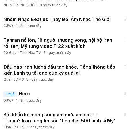
Quốc
NHÌN TRUNG QUỐC
·
3 ngày trước đây
1:49:29
Nhóm Nhạc Beatles Thay Đổi Âm Nhạc Thế Giới
GJW+
·
1 năm trước đây
24:40
Tehran nổ lớn, 18 người thương vong, nội bộ Iran
rối ren; Mỹ tung video F-22 xuất kích
60 Giây - Tinh Hoa TV
·
3 ngày trước đây
21:02
Đầu não Iran tương đấu tàn khốc, Tổng thống tiếp
kiến Lãnh tụ tối cao cực kỳ quái dị
Quân Sự Mở
·
3 ngày trước đây
1:34:36
Hero
Thuê
GJW+
·
1 năm trước đây
22:28
Bắt khẩn kẻ mang súng âm mưu ám sát TT
Trump? Iran tung tin sốc 'tiêu diệt 500 binh sĩ Mỹ'
Tinh Hoa TV
·
3 ngày trước đây