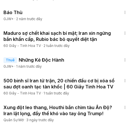
1:31:04
Báo Thù
GJW+
·
2 năm trước đây
24:18
Maduro sợ chết khai sạch bí mật; Iran xin ngừng
bắn khẩn cấp, Rubio bác bỏ quyết diệt tận
60 Giây - Tinh Hoa TV
·
2 tuần trước đây
1:37:38
Những Kẻ Độc Hành
Thuê
GJW+
·
1 năm trước đây
26:01
500 binh sĩ Iran tử trận, 20 chiến đấu cơ bị xóa sổ
sau đợt oanh tạc tàn khốc | 60 Giây Tinh Hoa TV
60 Giây - Tinh Hoa TV
·
1 tuần trước đây
20:10
Xung đột leo thang, Houthi bắn chìm tàu Ấn Độ?
Iran lật lọng, đẩy thế khó vào tay ông Trump!
Quân Sự Mở
·
3 ngày trước đây