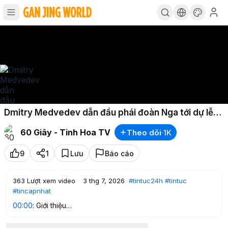
Dmitry Medvedev dẫn đầu phái đoàn Nga tới dự lễ
tang Ali Khamenei
60 Giây - Tinh Hoa TV
Theo dõi
·
1K
9
1
Lưu
Báo cáo
363
Lượt xem video
·
3 thg 7, 2026
#tintuc24h
#tintuc
#tincapnhat
00:00
: Giới thiệu
1:21
: Sự bất bình đẳng giữa công chức chính quyền và người
dân Trung Quốc