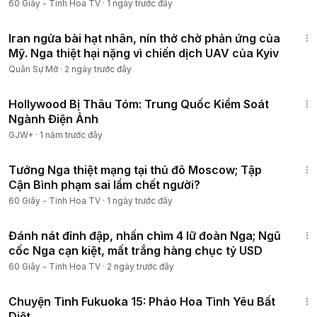
60 Giây - Tinh Hoa TV
·
1 ngày trước đây
Tinh Hoa TV thông tin đến bạn đọc những tin tức cập nhật,
21:53
chính xác, trung thực và chân thực nhất về các sự kiện đang
Iran ngửa bài hạt nhân, nín thở chờ phản ứng của
diễn ra ở Trung Quốc và thế giới. Mọi ý kiến và tâm tư xin để
Mỹ. Nga thiệt hại nặng vì chiến dịch UAV của Kyiv
lại ở dưới phần bình luận của mỗi video.
Quân Sự Mở
·
2 ngày trước đây
Đội ngũ kênh Tinh Hoa TV xin chân thành cảm ơn quý khán
1:03:56
Hollywood Bị Thâu Tóm: Trung Quốc Kiểm Soát
thính giả đã ghé thăm và để lại bình luận của quý vị về các
Ngành Điện Ảnh
sự kiện được đăng tải.
GJW+
·
1 năm trước đây
Sự theo dõi và ủng hộ của quý vị sẽ là nguồn động lực giúp
26:03
Tinh Hoa TV tiếp tục phát triển hơn, mang lại nhiều hơn
Tướng Nga thiệt mạng tại thủ đô Moscow; Tập
những tin tức nhanh nhất và chính xác nhất.
Cận Bình phạm sai lầm chết người?
60 Giây - Tinh Hoa TV
·
1 ngày trước đây
Nếu có bất kỳ khiếu nại về vấn đề nội dung và bản quyền,
25:37
xin quý vị gửi về:
Đánh nát đỉnh đập, nhấn chìm 4 lữ đoàn Nga; Ngũ
▶️ Fanpage:
https://www.fb.com/TinhHoa.Official/
cốc Nga cạn kiệt, mất trắng hàng chục tỷ USD
▶️ Youtube: / @60stinhhoatv
60 Giây - Tinh Hoa TV
·
2 ngày trước đây
▶️ Email:
contact.tinhhoatv@gmail.com
50:20
▶️Telegram:
https://t.me/tinhhoanet
Chuyện Tình Fukuoka 15: Pháo Hoa Tình Yêu Bất
▶️ Wesbite:
https://tinhhoa.net/
Diệt