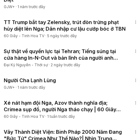
GJW+
·
1 năm trước đây
Trân trọng cảm ơn!
25:24
TT Trump bắt tay Zelensky, trút đòn trừng phạt
#tintuc24h
#tintuc
#tincapnhat
#shorts
#60giay
hủy diệt lên Nga; Dân nhập cư lậu cướp bóc ở TBN
60 Giây - Tinh Hoa TV
·
5 ngày trước đây
16:19
Sự thật về quyền lực tại Tehran; Tiếng súng tại
cửa hàng In-N-Out và bản lĩnh của người anh
hùng
Đại Kỷ Nguyên - Thời sự
·
2 ngày trước đây
1:13:53
Người Cha Lạnh Lùng
GJW+
·
1 năm trước đây
25:37
Xé nát hạm đội Nga, Azov thành nghĩa địa;
Crimea sụp đổ, người Nga tháo chạy | 60 Giây
Tinh Hoa TV
60 Giây - Tinh Hoa TV
·
1 tuần trước đây
16:56
Vây Thành Diệt Viện: Binh Pháp 2000 Năm Đang
"Bức Tử" Crimea Như Thế Nào?| Nhìn Trung