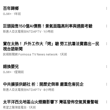
56:11
百年歸鄉
GJW+
·
1年前
2:39
巨頭拋售150億AI債務！景氣面臨高利率與通膨考驗
新唐人亞太電視台NTDAPTV
·
1小時前
2:13
實在太熱！ 戶外工作大「烤」驗 勞工抗暑法寶盡出－民
視台語新聞
民視新聞網 Formosa TV News network
·
1天前
1:28:20
錯換嬰兒
GJW+
·
1星期前
2:46
中共擴張供銷社 析：開歷史倒車 嚴重危害民企
新唐人亞太電視台NTDAPTV
·
8小時前
6:03
太平洋西北地區山火煙霧影響下 灣區發佈空氣質量警報
希望之聲灣區電台
·
1天前