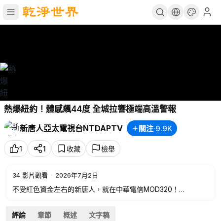
熱爆紐約！體感飆44度 全城拉響極端高溫警報
新唐人亞太電視台NTDAPTV
關注
·
9.9K
1
1
收藏
檢舉
34
影片觀看
·
2026年7月2日
不受紅色資金左右的新唐人，就在中華電信MOD320！
💪行動支持，加入新唐人之友➡️
https://support.ntdtv.com.tw
📍歡迎訂閱電子報➡️
https://ntdfriends.com.tw/newsletter
評論
章節
概述
文字稿