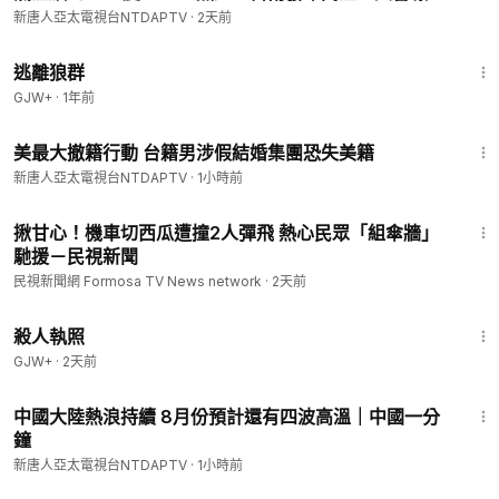
新唐人亞太電視台NTDAPTV
·
2天前
2:12:23
逃離狼群
GJW+
·
1年前
1:35
美最大撤籍行動 台籍男涉假結婚集團恐失美籍
新唐人亞太電視台NTDAPTV
·
1小時前
1:27
揪甘心！機車切西瓜遭撞2人彈飛 熱心民眾「組傘牆」
馳援－民視新聞
民視新聞網 Formosa TV News network
·
2天前
1:36:15
殺人執照
GJW+
·
2天前
1:32
中國大陸熱浪持續 8月份預計還有四波高溫｜中國一分
鐘
新唐人亞太電視台NTDAPTV
·
1小時前
2:19