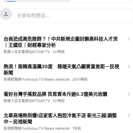
3:28
台商恐成高危險群？！中共新規企圖封鎖高科技人才流
｜王國臣｜財經專家分析
新唐人亞太電視台NTDAPTV
·
1小時前
1:15
熱浪！南韓高溫飆39度 極端天氣凸顯貧富差距－民視
新聞
民視新聞網 Formosa TV News network
·
20小時前
2:15
看好台灣手搖飲品牌 貝恩資本斥逾6.3億美元收購
新唐人亞太電視台NTDAPTV
·
1小時前
1:51
北車商場熱到爆!店家客人抱怨冷氣不涼 新光三越:調整
中－民視新聞
民視新聞網 Formosa TV News network
·
1天前