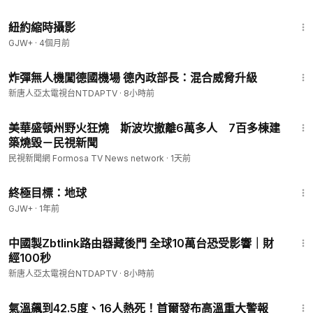
16:44
紐約縮時攝影
GJW+
·
4個月前
2:43
炸彈無人機闖德國機場 德內政部長：混合威脅升級
新唐人亞太電視台NTDAPTV
·
8小時前
1:20
美華盛頓州野火狂燒 斯波坎撤離6萬多人 7百多棟建
築燒毀－民視新聞
民視新聞網 Formosa TV News network
·
1天前
49:20
終極目標：地球
GJW+
·
1年前
1:22
中國製Zbtlink路由器藏後門 全球10萬台恐受影響｜財
經100秒
新唐人亞太電視台NTDAPTV
·
8小時前
1:46
氣溫飆到42.5度、16人熱死！首爾發布高溫重大警報