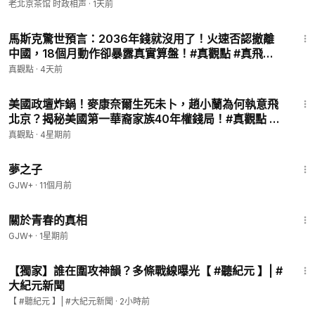
地火燒連城！（老北京茶館/第1706集/2026/08/05）
老北京茶馆 时政相声
·
1天前
26:02
馬斯克驚世預言：2036年錢就沒用了！火速否認撤離
中國，18個月動作卻暴露真實算盤！#真觀點 #真飛
07.02.2026
真觀點
·
4天前
27:09
美國政壇炸鍋！麥康奈爾生死未卜，趙小蘭為何執意飛
北京？揭秘美國第一華裔家族40年權錢局！#真觀點 #
真飛 07.09.2026
真觀點
·
4星期前
1:34:06
夢之子
GJW+
·
11個月前
1:06:53
關於青春的真相
GJW+
·
1星期前
19:51
【獨家】誰在圍攻神韻？多條戰線曝光【 #聽紀元 】| #
大紀元新聞
【 #聽紀元 】| #大紀元新聞
·
2小時前