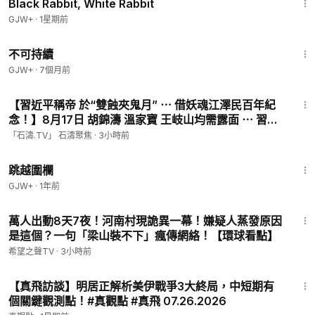
Black Rabbit, White Rabbit
GJW+
·
1星期前
35:10
不可持續
GJW+
·
7個月前
18:01
【習近平稱帝 於“雙蝕夾鬼月” ⋯ 借妖魂江澤民百年紀
念！】8月17日 胡錦濤 溫家寶 王岐山均需露面 ⋯ 習近
平-“天下無敵”以示天下！（08/07/26）#習近平
「石濤.TV」 石濤聚焦
·
3小時前
1:36:23
跳越圍欄
GJW+
·
1年前
29:28
萬人出動8天7夜！河南村現詭異一幕！嫌疑人蒸發原因
是這個？一句「梁山裝不下」瘋傳網絡！【環球看點】
希望之聲TV
·
3小時前
33:12
【真飛訪談】明居正解析美伊戰爭3大終局，中短期有
個關鍵觀測點！#真觀點 #真飛 07.26.2026