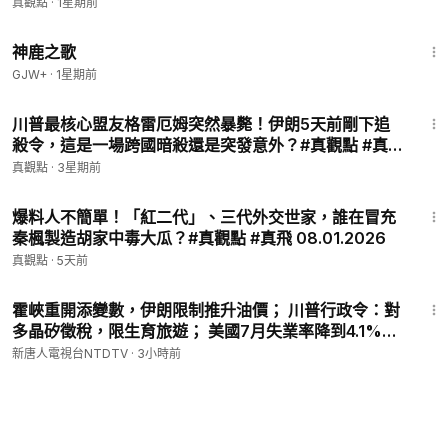
真觀點
·
1星期前
1:34:02
神鹿之歌
GJW+
·
1星期前
26:49
川普最核心盟友格雷厄姆突然暴斃！伊朗5天前剛下追
殺令，這是一場跨國暗殺還是突發意外？#真觀點 #真飛
07.12.2026
真觀點
·
3星期前
27:02
爆料人不簡單！「紅二代」、三代外交世家，誰在冒充
秦楓製造胡家中毒大瓜？#真觀點 #真飛 08.01.2026
真觀點
·
5天前
28:19
霍峽重開添變數，伊朗限制推升油價； 川普行政令：對
多晶矽徵稅，限生育旅遊； 美國7月失業率降到4.1%，
非農就業大減； 台灣漢光軍演，戰術轉向「縱深作戰」
新唐人電視台NTDTV
·
3小時前
【午間環球直擊】2026-08-07