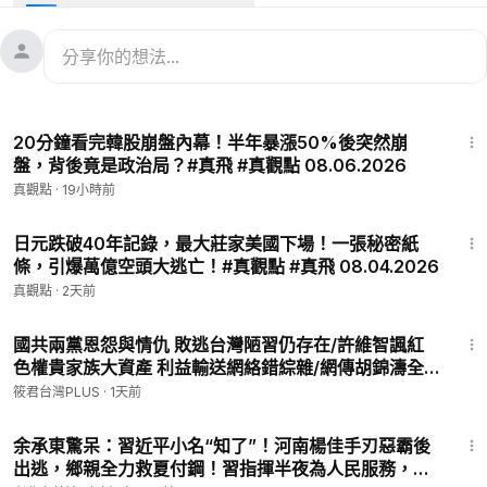
CAwVpzgGI9sEu4O4ZlB5ZWQ?sub_confirmation=1
💥👉WiseQuest明目冷敷眼貼：
https://zhenguandian.com/pr
oducts/%E6%98%8E%E7%9B%AE%E5%86%B7%E6%9
5%B7%E7%9C%BC%E8%B2%BC-3%E7%9B%92-1%E4%
25:19
B8%AA%E6%9C%88%E9%87%8F%E5%8C%85%E8%A
20分鐘看完韓股崩盤內幕！半年暴漲50%後突然崩
3%9D
盤，背後竟是政治局？#真飛 #真觀點 08.06.2026
真觀點
·
19小時前
💥🎵真飛個人完整MV請點擊👉
https://youtu.be/2nBaP3AQvcA
21:48
🐳【捐助】真觀點🙏 ：
https://donorbox.org/zhen-guan-dian
日元跌破40年記錄，最大莊家美國下場！一張秘密紙
條，引爆萬億空頭大逃亡！#真觀點 #真飛 08.04.2026
(美國聯邦501(c)(3)的非營利機構，美國朋友的捐款可獲聯邦抵
稅)
真觀點
·
2天前
🌟我的個人網站👉 zhenfei.club
23:27
合作邀約 & 爆料反饋:
zhenguandian@gmail.com
國共兩黨恩怨與情仇 敗逃台灣陋習仍存在/許維智諷紅
色權貴家族大資產 利益輸送網絡錯綜雜/網傳胡錦濤全
家中毒? 許維智揭秘中共大鬥爭/統促黨橫行終遭解散 國
筱君台灣PLUS
·
1天前
安漏洞補破網清查｜20260806｜
26:41
余承東驚呆：習近平小名“知了”！河南楊佳手刃惡霸後
出逃，鄉親全力救夏付鋼！習指揮半夜為人民服務，各