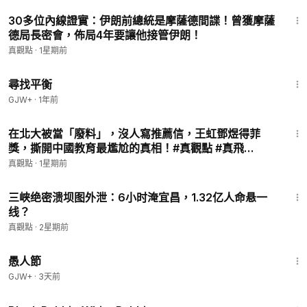
21:10
30多位內線證實：伊朗前總統是摩薩德間諜！曾獲摩薩
德局長密會，佈局4年要讓他接管伊朗！
真觀點
·
1星期前
25:53
尋找平衡
GJW+
·
1年前
27:40
在北大被當「廢料」，沒人寫推薦信，王虹鄧煜得菲
獎，撕開中國教育最尷尬的真相！#真觀點 #真飛
07.28.2026
真觀點
·
1星期前
27:11
三峡绝密溃坝图外泄：6小时淹宜昌，1.32亿人命悬一
线？
真觀點
·
2星期前
1:34:25
愚人節
GJW+
·
3天前
2:19:16