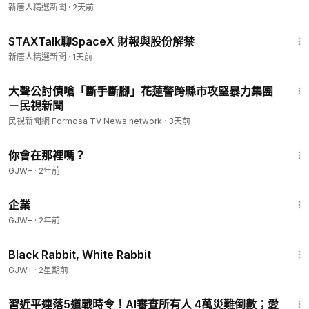
新唐人精選新聞
·
2天前
57:21
STAXTalk聊SpaceX 財報與股份解禁
新唐人精選新聞
·
1天前
1:42
大聲公討債嗆「斷手斷腳」花蓮警跨縣市攻堅暴力集團
－民視新聞
民視新聞網 Formosa TV News network
·
3天前
1:50:52
你會在那裡嗎？
GJW+
·
2年前
1:31:33
企業
GJW+
·
2年前
2:19:16
Black Rabbit, White Rabbit
GJW+
·
2星期前
20:04
習近平連落5道戰時令！AI審查所有人 4萬災難倒數；愛