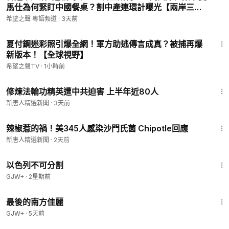
馬仕為何緊盯中國餐桌？割中產連環計曝光【兩岸三
地】
希望之聲 粵語頻道
·
3天前
13:49
夏付鋼迷彩照引爆全網！軍方助逃傳言成真？被捕再爆
新版本！【全球視野】
希望之聲TV
·
1小時前
1:37
修煉法輪功精英遭中共迫害 上半年近80人
新唐人精選新聞
·
3天前
1:55
辣椒惹的禍！美345人感染沙門氏菌 Chipotle回應
新唐人精選新聞
·
2天前
1:20:00
以色列不可分割
GJW+
·
2星期前
1:38:29
最後的南方佳麗
GJW+
·
5天前
36:21