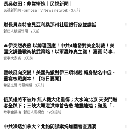
長吳敬田：非常慚愧｜民視新聞｜
‣‣ 臉書 ►
https://www.facebook.com/NTDChinese/
民視新聞網 Formosa TV News network
·
3天前
‣‣ 推特 ►
https://twitter.com/NTDChinese
‣‣ 電報 ►
https://t.me/NTDChinese
26:43
‣‣ 爆料 ►
talkdjy@gmail.com
；+1 (201) 614-3989；
財長貝森特會見亞利桑那州社區銀行家並講話
‣‣ 翻牆軟件 ►
https://git.io/fgp88
新唐人精選新聞
·
2天前
‣‣ 歡迎訂閱「乾淨世界」►
https://www.ganjingworld.com/zh-
1:07:46
TW/channel/uUaEX5vIKTh6l
🔥伊突然表態 以總理回應！中共4連發對美企制裁！美
‣‣ 購買紀念品 ►
https://teespring.com/stores/the-epoch-time
國突調整戰術核武策略！以軍轟炸真主黨！ 嘉賓 時事評
s
論員 唐柏橋先生 主持 薛然【實事大家談】
實事大家談
·
3天前
‣‣ 產品推薦 ►
https://www.youlucky.biz/shop
16:22
霍峽風向突變！美國先撤對伊三項制裁 轉身點名中俄、
© All Rights Reserved.
重寫核戰劇本！【每日要聞】
希望之聲 粵語頻道
·
3天前
32:48
俄英雄將軍被炸 無人機大佬重傷；大水淹北京 天安門遊
客全趴下；三峽大壩泄洪庫首告急 地震連連；颱風「白
海豚」來襲 舟山巨輪沉船。｜ #時事金掃描 #金然
時事金掃描 · 新唐人電視台
·
19分鐘前
2:20
中共滲透加拿大？北約間諜案揭加國審查漏洞