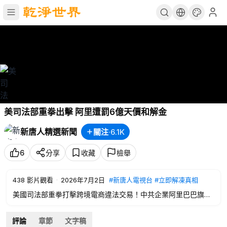
美司法部重拳出擊 阿里遭罰6億天價和解金
新唐人精選新聞
關注
·
6.1K
6
分享
收藏
檢舉
438
影片觀看
·
2026年7月2日
#新唐人電視台
#立即解凍真相
美國司法部重拳打擊跨境電商違法交易！中共企業阿里巴巴旗下
兩大平台，涉及約8萬筆非法交易，總額超過2億美元。為避免刑
事起訴，阿里及旗下支付公司同意支付約6億美元罰金，並接受
評論
章節
文字稿