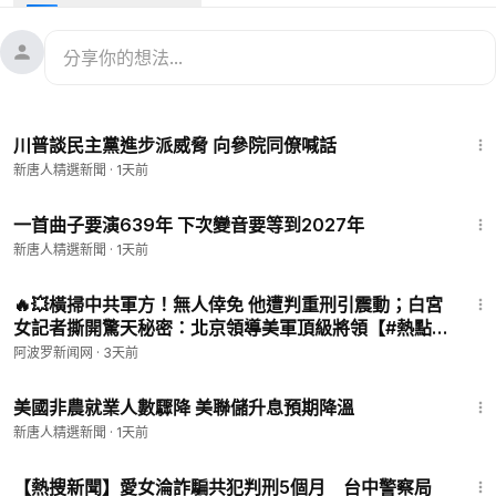
嚴格監督。美國司法部強調，此案是向全球跨境電商發出明確警
告，任何放任平台淪為犯罪工具的企業，都將依法追責。# #
#
新唐人電視台
-
🔥本節目由普瑞堂「玄寶黑蔘」贊助🔥購滿【普瑞堂】商品滿
1:32
500美元，可獲贈九蒸九曝、純手工古法製成的玄寶黑蔘原蔘一
川普談民主黨進步派威脅 向參院同僚喊話
根。多買多送！單筆滿3000美元再加贈1棵特級原蔘！ 🔗點擊訂
新唐人精選新聞
·
1天前
購👉🏻
https://puritang.com
📱輸入優惠碼 NTD999，即可享受全
球免費郵寄！
1:19
一首曲子要演639年 下次變音要等到2027年
🔥【透視進化論
#立即解凍真相
】
新唐人精選新聞
·
1天前
https://epochtim.es/nhr74v
10:57
「進化論」是定論,還是待驗證的假說❓1700多位科學家,
🔥💥橫掃中共軍方！無人倖免 他遭判重刑引震動；白宮
20多位諾貝爾獎得主,以實證探源 ,帶您跳出教科書框架,
女記者撕開驚天秘密：北京領導美軍頂級將領【#熱點
揭示「進化論」盲點全👊🏻
直擊 #深度報道 Z】
阿波罗新闻网
·
3天前
1:52
‣‣ 捐助新唐人 ►
https://donation.ntdtv.com
美國非農就業人數驟降 美聯儲升息預期降溫
‣‣ 商業合作 ►
cn.ntdtv@gmail.com
新唐人精選新聞
·
1天前
‣‣ 訂閱新唐人電子快訊 ►
https://www.ntdtv.com/b5/registratio
n.html
4:56
【熱搜新聞】愛女淪詐騙共犯判刑5個月 台中警察局
‣‣ 新唐人官方網站 ►
http://www.ntdtv.com