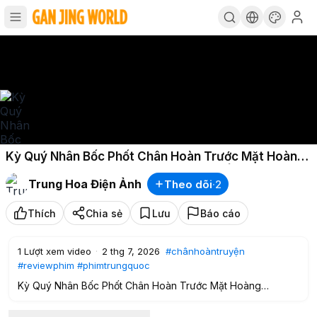
Kỳ Quý Nhân Bốc Phốt Chân Hoàn Trước Mặt Hoàng
Thượng, Ai Ngờ Tự Đào Hố Chôn Mình | Chân Hoàn
Trung Hoa Điện Ảnh
Theo dõi
·
2
Truyện
Thích
Chia sẻ
Lưu
Báo cáo
1
Lượt xem video
·
2 thg 7, 2026
#chânhoàntruyện
#reviewphim
#phimtrungquoc
Kỳ Quý Nhân Bốc Phốt Chân Hoàn Trước Mặt Hoàng
Thượng, Ai Ngờ Tự Đào Hố Chôn Mình | Chân Hoàn Truyện