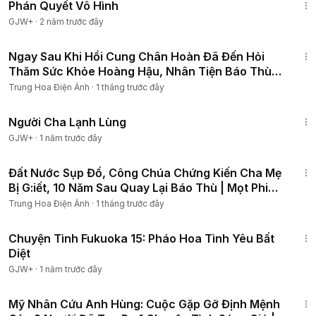
Phán Quyết Vô Hình
GJW+
·
2 năm trước đây
1:14:19
Ngay Sau Khi Hồi Cung Chân Hoàn Đã Đến Hỏi
Thăm Sức Khỏe Hoàng Hậu, Nhân Tiện Báo Thù
Luôn
Trung Hoa Điện Ảnh
·
1 tháng trước đây
1:13:53
Người Cha Lạnh Lùng
GJW+
·
1 năm trước đây
1:22:39
Đất Nước Sụp Đổ, Công Chúa Chứng Kiến Cha Mẹ
Bị G:iết, 10 Năm Sau Quay Lại Báo Thù | Mọt Phim
Hay
Trung Hoa Điện Ảnh
·
1 tháng trước đây
50:20
Chuyện Tình Fukuoka 15: Pháo Hoa Tình Yêu Bất
Diệt
GJW+
·
1 năm trước đây
3:09:43
Mỹ Nhân Cứu Anh Hùng: Cuộc Gặp Gỡ Định Mệnh