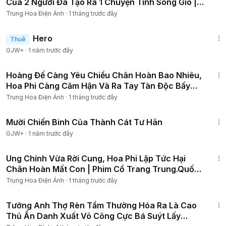
Của 2 Người Đã Tạo Ra 1 Chuyện Tình Sóng Gió |
Phim Hay
Trung Hoa Điện Ảnh
·
1 tháng trước đây
1:34:36
Hero
Thuê
GJW+
·
1 năm trước đây
1:29:36
Hoàng Đế Càng Yêu Chiều Chân Hoàn Bao Nhiêu,
Hoa Phi Càng Căm Hận Và Ra Tay Tàn Độc Bấy
Nhiêu
Trung Hoa Điện Ảnh
·
1 tháng trước đây
1:31:35
Mười Chiến Binh Của Thành Cát Tư Hãn
GJW+
·
1 năm trước đây
1:08:45
Ung Chính Vừa Rời Cung, Hoa Phi Lập Tức Hại
Chân Hoàn Mất Con | Phim Cổ Trang Trung.Quốc
4K
Trung Hoa Điện Ảnh
·
1 tháng trước đây
1:12:38
Tưởng Anh Thợ Rèn Tầm Thường Hóa Ra Là Cao
Thủ Ẩn Danh Xuất Võ Công Cực Bá Suýt Lấy