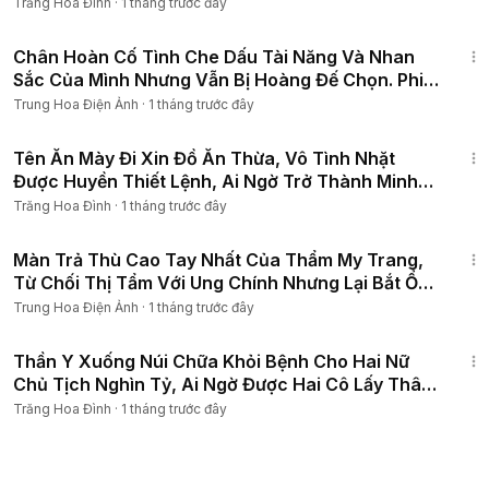
Mạng Tả Môn Thần
Trăng Hoa Đình
·
1 tháng trước đây
1:14:15
Chân Hoàn Cố Tình Che Dấu Tài Năng Và Nhan
Sắc Của Mình Nhưng Vẫn Bị Hoàng Đế Chọn. Phim
Cổ Trang 4K
Trung Hoa Điện Ảnh
·
1 tháng trước đây
1:15:44
Tên Ăn Mày Đi Xin Đồ Ăn Thừa, Vô Tình Nhặt
Được Huyền Thiết Lệnh, Ai Ngờ Trở Thành Minh
Chủ Võ Lâm
Trăng Hoa Đình
·
1 tháng trước đây
1:32:16
Màn Trả Thù Cao Tay Nhất Của Thẩm My Trang,
Từ Chối Thị Tẩm Với Ung Chính Nhưng Lại Bắt Ổng
Nuôi Con
Trung Hoa Điện Ảnh
·
1 tháng trước đây
1:34:17
Thần Y Xuống Núi Chữa Khỏi Bệnh Cho Hai Nữ
Chủ Tịch Nghìn Tỷ, Ai Ngờ Được Hai Cô Lấy Thân
Báo Đáp
Trăng Hoa Đình
·
1 tháng trước đây