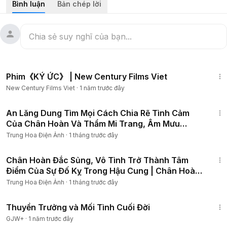
Bình luận
Bản chép lời
❖ Tên phim: HẬU CUNG CHÂN HOÀN TRUYỆN
Mở đầu tập, Kỳ Quý Nhân công khai ám chỉ việc Hy Quý Phi
mang thai trong thời gian ở ngoài cung, lại thường xuyên
được Ôn Thực Sơ thăm khám, ngụ ý hai hài tử có lai lịch
không minh bạch. Tin đồn này vốn đã lan truyền trong hậu
1:13:48
cung từ lâu, nay bị lôi ra trước mặt Hoàng Thượng, khiến
Phim《KÝ ỨC》 | New Century Films Viet
triều đình chấn động. Hoàng Thượng tức giận, yêu cầu làm
New Century Films Viet
·
1 năm trước đây
rõ, vì Lục A Ca liên quan trực tiếp tới giang sơn xã tắc...
1:00:34
#chânhoàntruyện
#reviewphim
#phimtrungquoc
An Lăng Dung Tìm Mọi Cách Chia Rẽ Tình Cảm
#phimmoi
#haucung
#haucungchanhoantruyen
Của Chân Hoàn Và Thẩm Mi Trang, Âm Mưu
Tranh Sủng #phim4k
#minguyettruyen
#mịnguyệttruyện
#tônlệ
#mọtphimhay
Trung Hoa Điện Ảnh
·
1 tháng trước đây
#asiamedia
#asianetwork
#phimmoi2026
1:27:28
#phimhay2026
#phimbotrungquoc
#phimlồngtiếng
Chân Hoàn Đắc Sủng, Vô Tình Trở Thành Tâm
#phimbo2026
#phimhay
#phimhaucung
#phimcungdau
Điểm Của Sự Đố Kỵ Trong Hậu Cung | Chân Hoàn
#phimcotrang
#phimtinhcam
#phimngontinh
#tvfriendly
Truyện
Trung Hoa Điện Ảnh
·
1 tháng trước đây
#4K
#relaxing
#tv
#film4k
#phimcổtrangtrungquốc
1:41:59
#mọtphimhay
Thuyền Trưởng và Mối Tình Cuối Đời
GJW+
·
1 năm trước đây