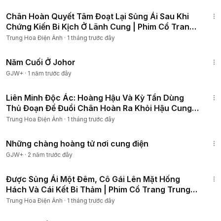
1:09:45
Chân Hoàn Quyết Tâm Đoạt Lại Sủng Ái Sau Khi
Chứng Kiến Bi Kịch Ở Lãnh Cung | Phim Cổ Trang
4K
Trung Hoa Điện Ảnh
·
1 tháng trước đây
12:04
Năm Cuối Ở Johor
GJW+
·
1 năm trước đây
1:10:32
Liên Minh Độc Ác: Hoàng Hậu Và Kỳ Tần Dùng
Thủ Đoạn Để Đuổi Chân Hoàn Ra Khỏi Hậu Cung
#phim4k
Trung Hoa Điện Ảnh
·
1 tháng trước đây
1:28:27
Những chàng hoàng tử nơi cung điện
GJW+
·
2 năm trước đây
1:02:21
Được Sủng Ái Một Đêm, Cô Gái Lên Mặt Hống
Hách Và Cái Kết Bi Thảm | Phim Cổ Trang Trung
Quốc
Trung Hoa Điện Ảnh
·
1 tháng trước đây
1:48:57