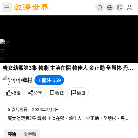
魔女幼熙第3集 韓劇 主演在熙 韓佳人 金正勳 全慧彬 丹尼
斯 吳 李倸英
小小鄉村
關注
·
659
按讚
分享
收藏
檢舉
5
影片觀看
·
2026年7月2日
魔女幼熙第3集 韓劇 主演在熙、韓佳人、金正勳、全慧彬、丹尼
斯·吳、李倸英
評論
文字稿