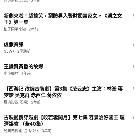
經典影視(娛樂)
·
2年前
8:20
新劇來啦！超搞笑，窮酸男入贅財閥富家女。《淚之女
王》第一集
柚子同学来啦
·
2年前
2:39:28
虛假資訊
GJW+
·
2星期前
3:39
王識賢黃昏的故鄉
小小鄉村
·
2年前
39:27
【西游记 改编古裝劇】第3集《凌云志》主演：林峯 蒋
梦婕 吴克群 赤西仁 蒋依依
經典影視(娛樂)
·
2年前
40:23
古裝愛情穿越劇【皎若雲間月】第七集 容景治好國王 理
清誤會 （全40集）
经典电视剧-金牌传媒
·
3年前