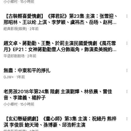
小小鄉村
·
15小時前
44:26
【古裝輕喜愛情劇】《擇君記》第23集 主演：张雪迎、
邢昭林、王以纶 上淇、李梦颖、虞祎杰、岳旸、赵柯、
范湉湉、刘冠麟
經典影視(娛樂)
·
2年前
47:10
趙文卓、蔣勤勤、王艷、於莉主演民國愛情劇《風花雪
月》EP21：女神蔣勤勤壹人分飾兩角，飾演柔美婉約的
心慈、繡雲母女，血性漢子趙文卓允文允武，卻陷入與
华语好剧剧场
·
2年前
兩位女神的情感糾葛之中，經歷兩代人恩怨情仇
1:02:15
無盡：中東和平的掙扎
GJW+
·
1年前
47:57
老男孩2018年第24集 陸劇 主演劉燁、林依晨、雷佳
音、李建義、楊肸子
小小鄉村
·
15小時前
39:07
【玄幻懸疑網劇】《畫心師》第3集 主演：祝緒丹 熊梓
淇 李俊辰 鮑天琦、孫博豪、邱浩軒主演