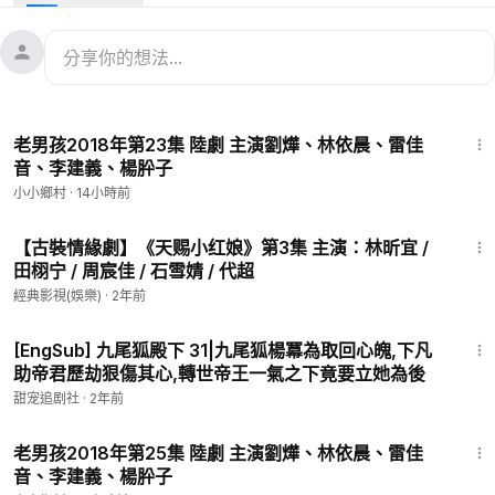
27:25
老男孩2018年第23集 陸劇 主演劉燁、林依晨、雷佳
音、李建義、楊肸子
小小鄉村
·
14小時前
12:19
【古裝情緣劇】《天赐小红娘》第3集 主演：林昕宜 /
田栩宁 / 周宸佳 / 石雪婧 / 代超
經典影視(娛樂)
·
2年前
42:05
[EngSub] 九尾狐殿下 31|九尾狐楊冪為取回心魄,下凡
助帝君歷劫狠傷其心,轉世帝王一氣之下竟要立她為後
甜宠追剧社
·
2年前
44:58
老男孩2018年第25集 陸劇 主演劉燁、林依晨、雷佳
音、李建義、楊肸子