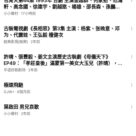
包青天第44集 1993年 台劇 主演金超群、何家勁、范鴻
軒、高念國、徐建宇、劉越逖、楊雄、邵長森、孫鵬、
盧碧雲、曹健
小小鄉村
·
17小時前
47:24
古裝電視劇《長相思》第3集 主演：杨紫、张晚意、邓
为、代露娃、王弘毅 檀健次
經典影視(娛樂)
·
2年前
45:15
許晴、張豐毅、姜文主演歷史古裝劇《母儀天下》
EP49：「孝莊皇後」滿蒙第一美女大玉兒（許晴），美
麗溫柔，端莊恬靜。對多爾袞情深意重。比多爾袞更智
华语好剧剧场
·
2年前
慧，孝莊不是為了愛而生，她會考慮皇太極和兒子、顧
11:51
全大局
極速飛馳
GJW+
·
6個月前
3:04
葉啟田 男兒哀歌
小小鄉村
·
2年前