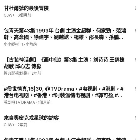
1:21:08
甘杜爾號的最後冒險
GJW+
·
6個月前
48:10
包青天第43集 1993年 台劇 主演金超群、何家勁、范鴻
軒、高念國、徐建宇、劉越逖、楊雄、邵長森、孫鵬、
盧碧雲、曹健
小小鄉村
·
17小時前
38:58
【古装神话劇】《画中仙》第3集 主演：刘诗诗 王鹤棣
胡歌 邱心志 傅淼
經典影視(娛樂)
·
2年前
44:08
#俗世情真,16|30, @TVDrama，#电视剧，#港剧，#
港台电视剧，#香港，#时装温情电视剧，#郭可盈,#谭
耀文,#向海岚,#刘兆铭，#黎耀祥,领衔主演。該劇於
看剧吧TV DRAMA
·
1個月前
2003年首播，講述身為隱形富豪繼承人的胡力弘（譚
1:36:37
耀文飾），在經歷吸毒被捕及重投社
來自奧密克戎星球的訪客
GJW+
·
2年前
46:10