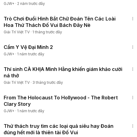
GJW+
·
2 năm trước đây
5:27
Trò Chơi Đuổi Hình Bắt Chữ Đoán Tên Các Loài
Hoa Thử Thách Đố Vui Bách Đây Nè
Giải Trí Việt TV
·
1 tháng trước đây
1:12:29
Cẩm Y Vệ Đại Minh 2
GJW+
·
1 năm trước đây
11:23
Thí sinh CÀ KHỊA Minh Hằng khiến giám khảo cười
ná thở
Giải Trí Việt TV
·
3 tháng trước đây
49:15
From The Holocaust To Hollywood - The Robert
Clary Story
GJW+
·
1 năm trước đây
6:34
Thử thách truy tìm các loại quả siêu hay Đoán
đúng hết mới là thiên tài Đố Vui