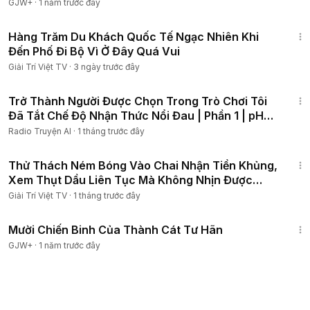
GJW+
·
1 năm trước đây
22:55
Hàng Trăm Du Khách Quốc Tế Ngạc Nhiên Khi
Đến Phố Đi Bộ Vì Ở Đây Quá Vui
Giải Trí Việt TV
·
3 ngày trước đây
2:23:04
Trở Thành Người Được Chọn Trong Trò Chơi Tôi
Đã Tắt Chế Độ Nhận Thức Nổi Đau | Phần 1 | pH
Review
Radio Truyện AI
·
1 tháng trước đây
16:04
Thử Thách Ném Bóng Vào Chai Nhận Tiền Khủng,
Xem Thụt Dầu Liên Tục Mà Không Nhịn Được
Cười
Giải Trí Việt TV
·
1 tháng trước đây
1:31:35
Mười Chiến Binh Của Thành Cát Tư Hãn
GJW+
·
1 năm trước đây