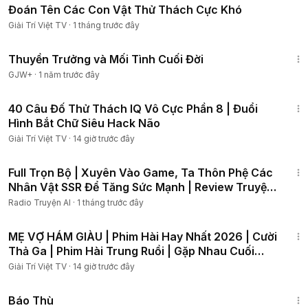
Đoán Tên Các Con Vật Thử Thách Cực Khó
Giải Trí Việt TV
·
1 tháng trước đây
1:41:59
Thuyền Trưởng và Mối Tình Cuối Đời
GJW+
·
1 năm trước đây
13:02
40 Câu Đố Thử Thách IQ Vô Cực Phần 8 | Đuổi
Hình Bắt Chữ Siêu Hack Não
Giải Trí Việt TV
·
14 giờ trước đây
15:07:15
Full Trọn Bộ | Xuyên Vào Game, Ta Thôn Phệ Các
Nhân Vật SSR Để Tăng Sức Mạnh | Review Truyện
Tranh
Radio Truyện AI
·
1 tháng trước đây
42:03
MẸ VỢ HÁM GIÀU | Phim Hài Hay Nhất 2026 | Cười
Thả Ga | Phim Hài Trung Ruồi | Gặp Nhau Cuối
Tuần
Giải Trí Việt TV
·
14 giờ trước đây
1:31:04
Báo Thù