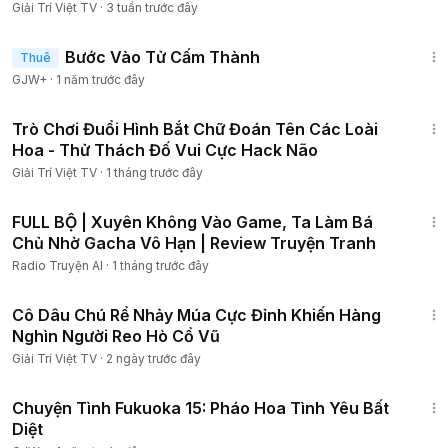
Giải Trí Việt TV
·
3 tuần trước đây
1:52:41
Bước Vào Tử Cấm Thành
Thuê
GJW+
·
1 năm trước đây
8:06
Trò Chơi Đuổi Hình Bắt Chữ Đoán Tên Các Loài
Hoa - Thử Thách Đố Vui Cực Hack Não
Giải Trí Việt TV
·
1 tháng trước đây
21:28:30
FULL BỘ | Xuyên Không Vào Game, Ta Làm Bá
Chủ Nhờ Gacha Vô Hạn | Review Truyện Tranh
Radio Truyện AI
·
1 tháng trước đây
13:23
Cô Dâu Chú Rể Nhảy Múa Cực Đỉnh Khiến Hàng
Nghìn Người Reo Hò Cổ Vũ
Giải Trí Việt TV
·
2 ngày trước đây
50:20
Chuyện Tình Fukuoka 15: Pháo Hoa Tình Yêu Bất
Diệt