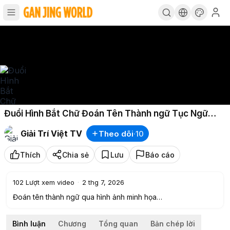
Đuổi Hình Bắt Chữ Đoán Tên Thành ngữ Tục Ngữ
Thử Thách Siêu Khó 90 Người Chơi Đoán Sai
Giải Trí Việt TV
Theo dõi
·
10
Thích
Chia sẻ
Lưu
Báo cáo
102
Lượt xem video
·
2 thg 7, 2026
Đoán tên thành ngữ qua hình ảnh minh họa
Thử thách độ hiểu biết về tục ngữ Việt Nam
Những câu đố khó khiến nhiều người đoán sai
Bình luận
Chương
Tổng quan
Bản chép lời