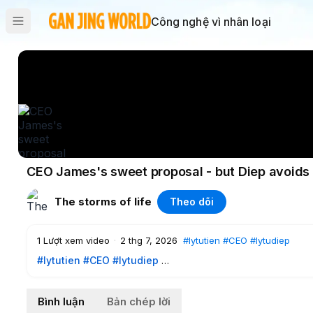
Công nghệ vì nhân loại
CEO James's sweet proposal - but Diep avoids it 
The storms of life
Theo dõi
1
Lượt xem video
·
2 thg 7, 2026
#lytutien
#CEO
#lytudiep
#lytutien
#CEO
#lytudiep
------------------------------
Please select the CC button to choose your language transl
Bình luận
Bản chép lời