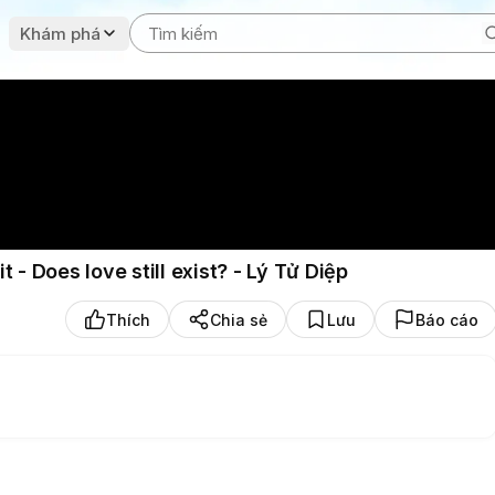
Khám phá
- Does love still exist? - Lý Tử Diệp
Thích
Chia sẻ
Lưu
Báo cáo
ation, giving you a better experience when watching the video.