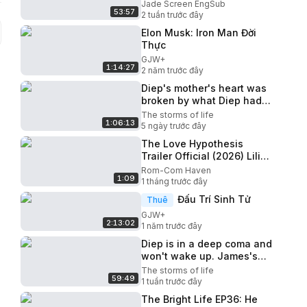
Cheng | CROTON MEDIA
Jade Screen EngSub
53:57
English Official
2 tuần trước đây
Elon Musk: Iron Man Đời
Thực
GJW+
1:14:27
2 năm trước đây
Diep's mother's heart was
broken by what Diep had
endured, she questioned
The storms of life
1:06:13
James's father
5 ngày trước đây
The Love Hypothesis
Trailer Official (2026) Lili
Reinhart
Rom-Com Haven
1:09
1 tháng trước đây
Đấu Trí Sinh Tử
Thuê
GJW+
2:13:02
1 năm trước đây
Diep is in a deep coma and
won't wake up. James's
father's belated apology -
The storms of life
59:49
James & Tu Diep
1 tuần trước đây
The Bright Life EP36: He