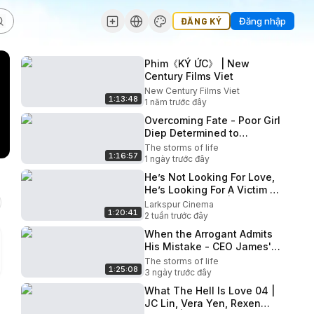
ĐĂNG KÝ
Đăng nhập
Phim《KÝ ỨC》 | New
Century Films Viet
New Century Films Viet
1:13:48
1 năm trước đây
Overcoming Fate - Poor Girl
Diep Determined to
Become a physician and
The storms of life
1:16:57
Apology to CEO James
1 ngày trước đây
He’s Not Looking For Love,
He’s Looking For A Victim |
Fatal Obsession | Full
Larkspur Cinema
1:20:41
Thriller Movie
2 tuần trước đây
When the Arrogant Admits
His Mistake - CEO James's
Father's Sincere Apology to
The storms of life
1:25:08
Diệp - Lý Tử Diệp
3 ngày trước đây
What The Hell Is Love 04 |
JC Lin, Vera Yen, Rexen