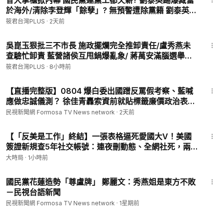
昔大掌櫃掀內幕 國民黨連黨工都欠薪? 劉泰英踢爆藏富
於海外/清除李登輝「餘孽」? 無預警遭除黨籍 劉泰英掀
藍營真面目/國民黨股票存款藏匿暗黑網 土地天價利益
筱君台灣PLUS
·
2天前
無人管｜20260804｜
19:24
吳崑玉狠批三不市長 施政擺爛完全推卸責任/盧秀燕未
查驗忙卸責 藍營諸侯互甩鍋爆亂象/ 蔣萬安滿腦選舉算
計 無視幼童安全引爆民怨/蔣萬安見好不收惹災禍 拋倒
筱君台灣PLUS
·
8小時前
閣震撼彈亂陣腳｜202608
10:30
【直播完整版】0804 爆白委出國蹭反罵假考察、藍喊
應做忠誠儀測？ 徐佳青轟索資前就貼標籤廉價政治表
演、酸章孝嚴昔反共今每天與中共站一起｜民視快新聞
民視新聞網 Formosa TV News network
·
2天前
｜
13:42
【「反美是工作」終結】一張表格逼死愛國大V！美國
簽證新規查5年社交帳號：連夜刪動態、全網社死，兩
面人的末日到了？︱今日熱搜︱大時局
大時局
·
1小時前
2:24
國民黨花蓮造勢「尊盧牌」 鄭麗文：秀燕姐是東方不敗
－民視台語新聞
民視新聞網 Formosa TV News network
·
1星期前