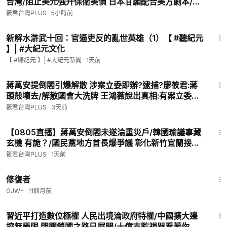
台灣/阻止美元強升保衛美債 日本甘願配合美方劇本/借
2.信用卡轉帳（海內外均可）
日圓套利交易將終結 預期升值趕緊買回補滿/日本通膨
筱君台灣PLUS
·
5小時前
https://p.ecpay.com.tw/78F58DE
率已超過目標 結束通貨緊縮進入升息
9:54
新解水滸武十回：官逼吏反的亂世英雄（1）【 #聽紀元
3.成為我們的頻道會員，加入每月自動贊助的行列：
】| #大紀元文化
https://www.youtube.com/channel/UCoMWlmx8innG308iaw
【 #聽紀元 】| #大紀元新聞
·
1天前
T_P1Q/join
19:48
蔣萬安提倒閣引爆解散 涉案立委即辦?逮捕?廖筱君:蔣
4.有工商合作，請洽：
taiwanplusyt@gmail.com
頭殼壞去/解散國會大洗牌 王鴻薇說出真相:有案立委在
身不少/蔣萬安提倒閣 涉案立委末日降臨｜20260803
非常謝謝您的支持！
筱君台灣PLUS
·
3天前
｜
37:35
大家好，我是廖筱君。我成立網路頻道：筱君 台灣plus。
【0805直播】蔣萬安倒閣未遂淪重災戶/韓國瑜議事藏
希望透過這個平台一起守護台灣。我每一天用心生活在這塊土
玄機 有詭？/國民黨地方首長爆爭議 彰化新竹宜蘭接連
地，透過文字、聲音和鏡頭，串連台灣社會的人與事、關係與脈
搞砸/民眾黨黨慶兩太陽黯淡 政治號召力面臨大挑戰
筱君台灣PLUS
·
1天前
動。
54:11
不管您身在世界何處，如果您剛好也是這樣的人，可不可以幫我
修復者
訂閱，讓我們一起用心守護台灣。
GJW+
·
11個月前
18:55
🌍全平台連結｜想看更深入的分析、更多元的節目？快加入以下
習近平打造數位極權 人民出境淪政府特權/中國擴大邊
平台👇
控無極限 閉關鎖國之路已展開/十億支監視器看著你 連