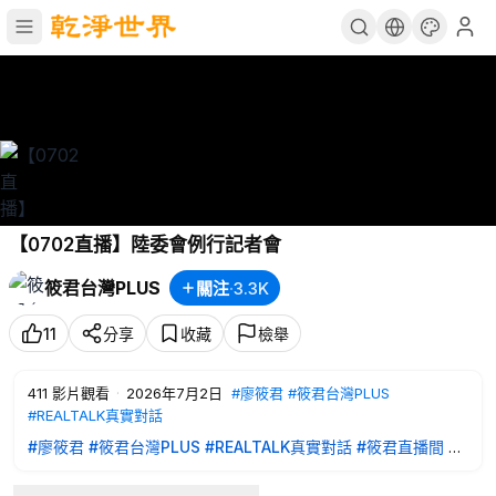
【0702直播】陸委會例行記者會
筱君台灣PLUS
關注
·
3.3K
11
分享
收藏
檢舉
411
影片觀看
·
2026年7月2日
#廖筱君
#筱君台灣PLUS
#REALTALK真實對話
#廖筱君
#筱君台灣PLUS
#REALTALK真實對話
#筱君直播間
#
豐臺新媒體