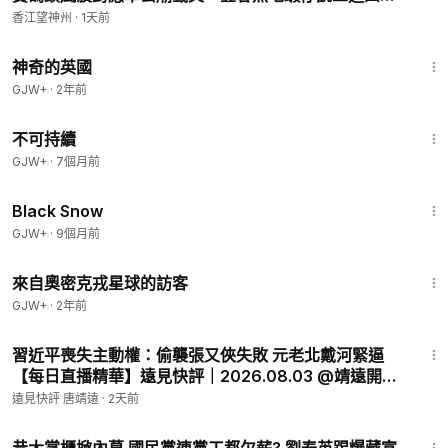
不自量力（2025.3.27首播）
香江望神州
·
1天前
1:05:07
神奇的英國
GJW+
·
2年前
35:10
不可持續
GJW+
·
7個月前
1:23:44
Black Snow
GJW+
·
9個月前
1:36:37
來自奧密克戎星球的訪客
GJW+
·
2年前
36:36
習近平喪失主動權：偷襲張又俠失敗 元老北戴河緊逼
【每日直播精華】遠見快評｜2026.08.03 @靖遠開講
#北戴河 #習近平
遠見快評 唐靖遠
·
2天前
57:29