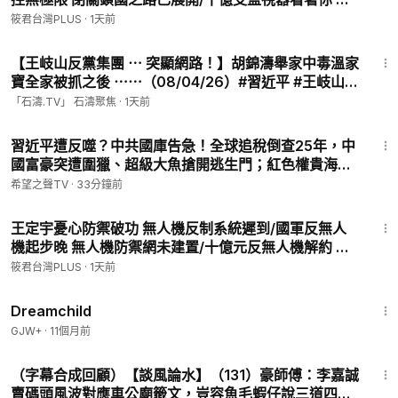
中共高官也沒人權/中共新型數位極權超驚悚 呼吸心跳
筱君台灣PLUS
·
1天前
🔵 筱君台灣 PLUS｜深度政經、時事解析
皆被全記錄｜20260805｜
youtube.com/@HC.TAIWANPLUS
16:24
【王岐山反黨集團 ⋯ 突顯網路！】胡錦濤舉家中毒溫家
寶全家被抓之後 ⋯⋯（08/04/26）#習近平 #王岐山 #
🟢 筱君樂活 PLUS｜健康、生活、心靈充電
北戴河
「石濤.TV」 石濤聚焦
youtube.com/@healthyplusyt0709
·
1天前
19:10
🔴 REAL TALK 真實對話｜直球質問、人物專訪、沒有腳本的真
習近平遭反噬？中共國庫告急！全球追稅倒查25年，中
心話
國富豪突遭圍獵、超級大魚搶開逃生門；紅色權貴海外
youtube.com/@realtalkreal
金庫也藏不住？專家：台灣該醒了【紅朝禁聞】
希望之聲TV
·
33分鐘前
14:57
🟣 筱君直播間｜即時互動、最直接的陪伴
王定宇憂心防禦破功 無人機反制系統遲到/國軍反無人
https://www.youtube.com/channel/UCVs7YbroaE9e-1wfPos
機起步晚 無人機防禦網未建置/十億元反無人機解約 顧
JUQQ
立雄坦承反制不足/反無人機未納入指管 指管系統無人
筱君台灣PLUS
·
1天前
機掛零｜20260805｜
1:34:06
🟡 豐臺新媒體｜官方網站｜即時新聞・政治・國際・社會
Dreamchild
fantasticnewmedia.com
GJW+
·
11個月前
13:57
（字幕合成回顧）【談風論水】（131）豪師傅：李嘉誠
賣碼頭風波對應車公廟籤文，豈容魚毛蝦仔說三道四，