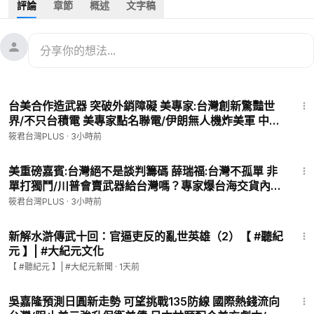
評論
章節
概述
文字稿
★按讚訂閱加分享 開啟小鈴鐺 多多支持「筱君台灣PLUS」
★「筱君台灣PLUS」新聞網 ＠網站連結→
https://fantasticnew
media.com/
★廖筱君全新政論節目 REAL TALK/真實對話 ＠網站連結→
http
s://www.youtube.com/@realtalkreal
12:30
★筱君樂活plus ＠網站連結→
https://youtube.com/@healthyp
台美合作造武器 突破外銷障礙 美專家:台灣創新驚豔世
lusyt0709
界/不只台積電 美專家點名聯電/伊朗無人機炸美軍 中國
竟是後台 美專家揭中國暗助伊朗！/五角大廈將出手？
筱君台灣PLUS
·
3小時前
「一人難挑千斤擔，眾人能移萬座山」，如果您有餘力，請贊助
私下重擊中國！美專家挺鷹派:必須對中國脫鉤！
我們製作更優質的節目內容，且走得長長久久。感恩。
20:55
1.銀行轉帳：
美重磅嘉賓:台灣絕不是談判籌碼 薛瑞福:台灣不孤單 非
單打獨鬥/川普會賣武器給台灣嗎？專家爆台海交貨內
★元大銀行(806)東板橋分行
幕/地緣危機加劇！台灣如何化解脅迫/薛瑞福:別怕強權
戶名：廖筱君
筱君台灣PLUS
·
3小時前
壓迫台灣民主無可取代 美日台共築安全網
帳號：00168-1616-64416
22:06
★外幣匯款資訊：
新解水滸傳武十回：官逼吏反的亂世英雄（2）【 #聽紀
新光銀行新生南路分行
元 】| #大紀元文化
0523-11-888-233-3
【 #聽紀元 】| #大紀元新聞
·
1天前
傑作文化事業有限公司 MASTERPIECE CULTURE CO., LTD.
33:35
SWIFT CODE:MKTBTWTP
吳嘉隆預測日圓新走勢 可望挑戰135防線 國際熱錢流向