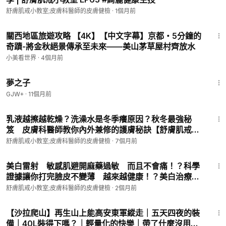
舒膚肌戒小教室;皮膚科醫師的皮膚健檢
·
1個月前
同場加映：【脂漏脂溢患者保養油選擇指南 This is the Best
Treatment Oil in the world for Seborrhea, try it!
9:57
關西地區旅遊攻略 【4K】【中文字幕】京都・5分鐘的
奇蹟-將金秋絕景傳承至未來——美山茅草屋村齊放水
• 脂漏脂溢患者使用保養油就會自癒！？全世界最好的護理油選
小美看世界
·
4個月前
擇指南 This i... 】
1:34:06
發現新大陸？看這裡！
夢之子
GJW+
·
11個月前
• 有證據！敏感肌
#一分鐘
#科學抗痘
還有
7:21
乳液越擦越乾燥？洗澡水是冬季癢原因？秋冬最強秘
• 肌膚監測細細講（二）談外用食用油與青春痘！ Seborrhea
笈 皮膚科醫師教你內外兼修的護膚秘訣【舒膚肌戒小
and a... 重建你對皮膚科學的信心！
教室EP57】 Hand-On Tips To Beautify Skin
舒膚肌戒小教室;皮膚科醫師的皮膚健檢
·
7個月前
Barrier #玫瑰糠疹
11:05
------------------------------------------------------------------
美白雷射 敏感肌避開麻藥過敏 而且不會痛！？科學
-
證據讓你打完臉皮不變薄 越來越健康！？美白治療前
你必須知道的細節，完美找回透亮媽生肌！【舒膚肌戒
舒膚肌戒小教室;皮膚科醫師的皮膚健檢
·
2個月前
為確保監測判讀品質，肌膚監測與門診均採全預約制，請隨時聯
小教室EP86】 #敏感肌 #黑斑 #美白雷射 #醫美
繫。
8:54
【沙拉爬山】再生山上能高安東軍縱走｜五天四夜的裝
專人預約排程並監測肌膚。每位戒友皆有專屬個案師；隨時預
備｜40L裝得下嗎？｜輕量化的快樂｜帶了什麼沒用到
約，隨時監測，立即判讀。