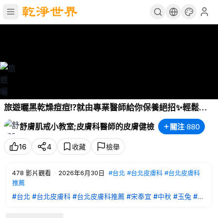
旅遊曬黑乾燥痘痘⁉️就由專業醫師給你保養絕招✨輕鬆逆
轉膚質❗正確保養讓你白皙透亮🌞🧴【舒膚肌戒小教室
舒膚肌戒小教室;皮膚科醫師的皮膚健檢
關注
·
880
EP58】
#綺麗健康生技
16
4
收藏
檢舉
478
影片觀看
·
2026年6月30日
#台北
#台北皮膚科
#台北皮膚科
推薦
#台北
#台北皮膚科
#台北皮膚科推薦
#宋奉宜
#中秋
#玉兔
#嫦
娥