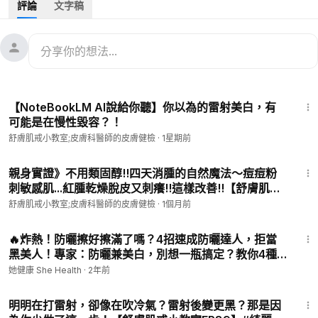
評論
文字稿
00:00
開場
00:32
秋天皮膚問題討論
00:55
提到中秋節過後曬黑及紫外線問題
01:12
黑色素生成與皮膚角質代謝的影響
01:53
黑色素累積與代謝不良導致的皮膚問題
6:43
02:50
討論油脂的正確使用與皮膚護理
【NoteBookLM AI說給你聽】你以為的雷射美白，有
03:13
使用錯誤保濕造成的毛孔堵塞，與正確保濕的好處
可能是在慢性毀容？！
03:54
橄欖油對皮膚代謝的幫助
舒膚肌戒小教室;皮膚科醫師的皮膚健檢
·
1星期前
05:29
粉刺與皮膚暗沉的成因
06:10
結尾
9:37
親身實證》不用類固醇!!四天消腫的自然魔法～痘痘粉
刺敏感肌...紅腫乾燥脫皮又刺癢!!這樣改善!!【舒膚肌戒
中秋節護膚全攻略｜如何避免月餅引發的皮膚問題？🌕🍂
小教室EP65】피부과 전문의가 추천하는 최신 피부 관리
舒膚肌戒小教室;皮膚科醫師的皮膚健檢
·
1個月前
방법 #綺麗健康生技
歡迎回到舒膚肌戒小教室～！
18:12
本集介紹了秋季常見的皮膚問題，特別是曬黑和乾燥引起的青春
🔥炸熱！防曬擦好擦滿了嗎？4招速成防曬達人，拒當
痘
黑美人！專家：防曬兼美白，別想一瓶搞定？教你4種
強調了正確保濕的重要性，並解釋了角質代謝與黑色素累積之間
美白成份一次收藏｜蕭全佑 醫師｜她健康She Health
她健康 She Health
·
2年前
的關聯
8:05
錯誤的保濕方式會堵塞毛孔，導致粉刺和痘痘的生成，而正確的
明明在打雷射，卻像在吹冷氣？雷射後變更黑？那是因
油脂保濕則能改善皮膚代謝，讓皮膚更健康、光滑，甚至有美白