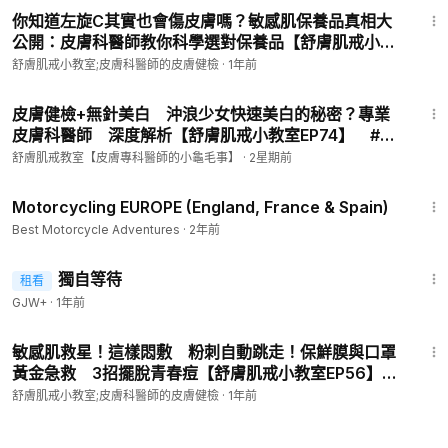
-
你知道左旋C其實也會傷皮膚嗎？敏感肌保養品真相大
公開：皮膚科醫師教你科學選對保養品【舒膚肌戒小教
YouTube影片在
室EP69】 What is a Perfect-Safe Cosmetic
舒膚肌戒小教室;皮膚科醫師的皮膚健檢
·
1年前
（Multi. Sub.）
8:03
•
#皮秒
#敏感肌
#除斑
永不復發！？淡斑
#r淨白
不需
#雷射
皮膚健檢+無針美白 沖浪少女快速美白的秘密？專業
😍 M...
皮膚科醫師 深度解析【舒膚肌戒小教室EP74】 #綺
BiliBili視頻在
https://www.bilibili.com/video/BV1Kp4...
麗健康生技 #水光 #淨膚 #皮秒 #蜂巢 #敏感肌
舒膚肌戒教室【皮膚專科醫師的小龜毛事】
·
2星期前
Weibo視頻在
https://weibo.com/tv/show/1034:502266...
#美少女 #美白 #雷射
39:01
乾淨世界頻道在
https://www.ganjing.com/zh-TW/channel...
Motorcycling EUROPE (England, France & Spain)
收藏舒膚肌戒，跟定安全 portaly.cc/csderm
Best Motorcycle Adventures
·
2年前
舒膚肌戒FB在
https://www.facebook.com/profile.php?...
舒膚肌戒的Instagram IG在
1:50:45
獨自等待
租看
/ ahope_skin
GJW+
·
1年前
綺麗健康生技股份有限公司（Line帳號 @boz9803t
https://lin.e
8:08
e/kbQ67DP
）
敏感肌救星！這樣悶敷 粉刺自動跳走！保鮮膜與口罩
更多醫學資訊 全球
http://www.goodskin.doctor/
http://www.a
黃金急救 3招擺脫青春痘【舒膚肌戒小教室EP56】
bskintw.com/
中國
https://blog.sina.com.cn/u/1814871924
SENSITIVE SKIN Solution WITHOUT PIMPLE（Multi.
舒膚肌戒小教室;皮膚科醫師的皮膚健檢
·
1年前
Sub.）
------------------------------------------------------------------