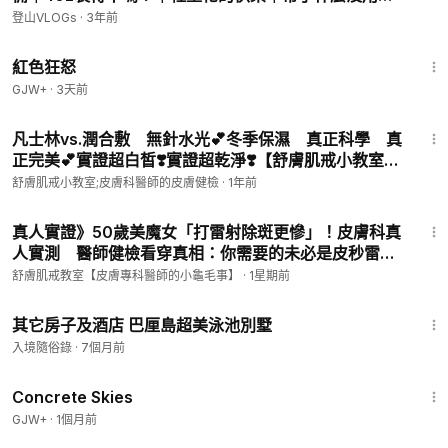
的東西？｜Hanchor Tufa 40L
登山VLOGs
·
3年前
預約採電話預約；或加入Line與微信或電報戒友群，臉書群；亦
可取得聯繫。
1:43:32
紅色狂怒
📌極緻皮膚專科診所
GJW+
·
3天前
極緻皮膚專科診所預約專線：
https://lin.ee/toONJXQ
7:35
綺麗健康生技官方LINE帳號：
https://lin.ee/kbQ67DP
凡士林vs.潤合敷 無針水光💕冬季保濕 真正科學 真
微信WECHAT：abskintw123 或 ComfortSkinKing
正完美💕實證超白皙❣️實證超乾淨❣️【舒膚肌戒小教室
電話：02-27500066
EP61】THE #1 MISTAKE of WINTER CARE!（Multi.
舒膚肌戒小教室;皮膚科醫師的皮膚健檢
·
1年前
臺北市大安區忠孝東路四段49巷2號7樓
Sub.）
11:49
捷運板南線，忠孝復興站4號出口
真人實證》50歲美魔女「打雷射除斑更慘」！皮膚科真
人實測 醫師健檢看穿真相：你需要的未必是皮秒雷
📌門診預約時段：
射？！【舒膚肌戒小教室EP77】#綺麗健康生技 #醫美
舒膚肌戒教室【皮膚專科醫師的小龜毛事】
·
1星期前
（週一）
13:00
~
17:00
#除斑 #美白 #皮膚健檢 #肌膚監測
15:23
（週三）
18:00
~
21:00
其它房子及酒店 巴厘島超美泳池別墅
（週六）
10:00
~
14:00
入境隨俗錄
·
7個月前
📌休診時段：
1:44:02
週日公休，週四
10:00
~
14:00
內部會議
Concrete Skies
GJW+
·
1個月前
------------------------------------------------------------------
10:17