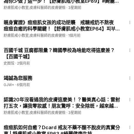
為你少做了這一步！【舒膚肌戒小教室EP89】#綺麗健
效果。
康生技
舒膚肌戒小教室;皮膚科醫師的皮膚健檢
·
3星期前
12:09
快點讚、訂閱並分享，跟我們一起迎接健康、光滑的肌膚吧！✨
親身實證》痘痘肌女孩的成功逆襲 戒糖戒奶不熬夜
痘痘自癒的科學關鍵！【舒膚肌戒小教室EP64】피부과
-----------------------------------------------------
전문의와 함께하는 뷰티 시크릿 대공개! 皮膚科医がニキ
舒膚肌戒小教室;皮膚科醫師的皮膚健檢
·
1個月前
「暖暖肌戒群（Line）」；跟老戒友們互動，讓你更快自癒喔！
ビの科学を解明 #綺麗健康生技
https://line.me/ti/g2/9L9WTINKfTIj68c...
16:07
百國千城 豆腐都限量？韓國學校為啥能吃得這麼差？
【百國千城】
凡士林第一集：
史图馆
·
2個月前
• 凡士林？橄欖油？皮膚科醫師不敢說的秘密！【舒膚肌戒小教
47:47
室EP7】
竭誠為您服務
凡士林第二集：
GJW+
·
6個月前
7:31
• 凡士林與馬油的驚人效果！皮膚專科醫師：揭秘與迷思大解
認識20年沒看過我的皮膚這麼美！？醫美真心話：雷射
析！【舒膚肌戒小教室E...
打五次，讓我零妝感！朋友驚呼：安全除斑，越來越
凡士林第三集：
美，絕不踩雷！【舒膚肌戒小教室EP88】#綺麗健康生
舒膚肌戒小教室;皮膚科醫師的皮膚健檢
·
3星期前
技 #美白 #除斑 #醫美 #零妝感 #美少女
15:31
• 凡士林阻礙自然代謝？痘痘 酒糟 脂漏 敏感肌保濕別用！5
痘痘肌如何自癒？Dcard 戒友不藥不酸不脫皮的真實分
分鐘 科學理性✨顯...
享 | 舒膚肌戒小教室 EP63 #綺麗健康生技