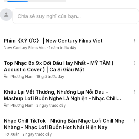
lắng hơn.
🎧 Đây là playlist dành cho:
Những đêm khuya nhiều tâm sự
1:13:48
Những người đang nhớ một ai đó
Phim《KÝ ỨC》 | New Century Films Viet
Những lúc cần một chút bình yên sau ngày dài mệt mỏi
New Century Films Viet
·
1 năm trước đây
Những ai yêu thích nhạc chill, lofi và ballad Việt Nam
19:33
☕ Một chiếc tai nghe.
Top Nhạc 8x 9x Đời Đầu Hay Nhất - MỸ TÂM (
🌧️ Một cơn mưa nhẹ.
Acoustic Cover ) | Ca Sĩ Giấu Mặt
🎶 Và một playlist đủ hay để đồng hành cùng cảm xúc.
Âm Phương Nam
·
18 giờ trước đây
Nguồn ảnh: Sưu tầm
50:31
Nguồn Video: CryzT
Khâu Lại Vết Thương, Nhường Lại Nỗi Đau -
Video được Edit từ các phần mềm: Pr, AE, Me, CapCut
Mashup Lofi Buồn Nghe Là Nghiện - Nhạc Chill
----------
TikTok 2026
Âm Phương Nam
·
2 ngày trước đây
🎵 Tracklist:
45:09
01. Khâu Lại Vêt Thương - Thiên Chí
Nhạc Chill TikTok - Những Bản Nhạc Lofi Chill Nhẹ
02. Hãy Để Em Yên - Inso
Nhàng - Nhạc Lofi Buồn Hot Nhất Hiện Nay
03. Thiệp Hồng Mời Anh - Thiên Chí
Hơi Xuân
·
2 ngày trước đây
04. Ngã Về Không - Ngân Ngân