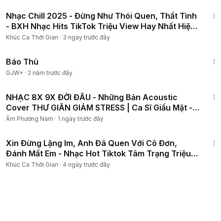
1:31:47
Nhạc Chill 2025 - Đừng Như Thói Quen, Thất Tình
- BXH Nhạc Hits TikTok Triệu View Hay Nhất Hiện
Nay
Khúc Ca Thời Gian
·
3 ngày trước đây
1:31:04
Báo Thù
GJW+
·
2 năm trước đây
39:01
NHẠC 8X 9X ĐỜI ĐẦU - Những Bản Acoustic
Cover THƯ GIÃN GIẢM STRESS | Ca Sĩ Giấu Mặt -
VOL 1
Âm Phương Nam
·
1 ngày trước đây
1:25:11
Xin Đừng Lặng Im, Anh Đã Quen Với Cô Đơn,
Đánh Mất Em - Nhạc Hot Tiktok Tâm Trạng Triệu
Views
Khúc Ca Thời Gian
·
4 ngày trước đây