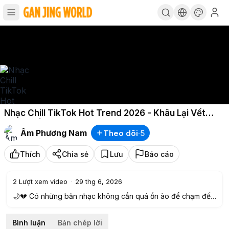
Nhạc Chill TikTok Hot Trend 2026 - Khâu Lại Vết
Thương | Playlist Nhạc Lofi Buồn Triệu View Hay
Âm Phương Nam
Theo dõi
·
5
Nhất
Thích
Chia sẻ
Lưu
Báo cáo
2
Lượt xem video
·
29 thg 6, 2026
🌙💔 Có những bản nhạc không cần quá ồn ào để chạm đến
trái tim người nghe. Chỉ vài giai điệu nhẹ nhàng cùng những
ca từ đầy cảm xúc cũng đủ khiến một đêm dài trở nên sâu
Bình luận
Bản chép lời