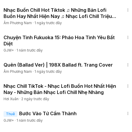
1:16:39
05. Em Vá Đời Anh - Thiên Chí
Nhạc Buồn Chill Hot Tiktok ♫ Những Bản Lofi
06. Nhường Lại Nỗi Đau - Ngân Ngân
Buồn Hay Nhất Hiện Nay ♫ Nhạc Lofi Chill Triệu
07. Say Trong Cơn Đau - Thiên Chí
View
Âm Phương Nam
·
1 ngày trước đây
08. Người Dưng Nước Lã - Nguyễn Vĩ
09. Anh Chằng Thể - Phạm Kỳ
50:20
Chuyện Tình Fukuoka 15: Pháo Hoa Tình Yêu Bất
10. Yêu Thương Nhau Gì Đâu - Du Thiên
Diệt
11. Đừng Như Vậy Mà - Đình Dũng
12. Nặng Tình - Khả Hiệp
GJW+
·
1 năm trước đây
13. Gửi Phận - Thiên Chí
3:43
Quên (Ballad Ver) | 198X Ballad ft. Trang Cover
© Copyright Cryz T
Âm Phương Nam
·
1 ngày trước đây
© Copyright by Cryz T & WM Media ☞ Do not Reup
41:13
Nhạc Chill TikTok - Nhạc Lofi Buồn Hot Nhất Hiện
Nay - Những Bản Nhạc Lofi Chill Nhẹ Nhàng
Hơi Xuân
·
2 ngày trước đây
1:52:41
Bước Vào Tử Cấm Thành
Thuê
GJW+
·
1 năm trước đây
44:44