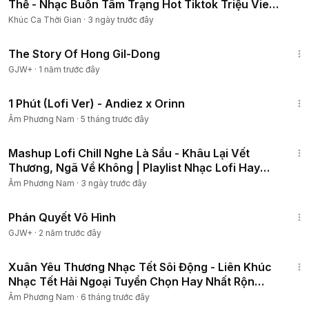
Thế - Nhạc Buồn Tâm Trạng Hot Tiktok Triệu View
2025
Khúc Ca Thời Gian
·
3 ngày trước đây
1:06:48
The Story Of Hong Gil-Dong
GJW+
·
1 năm trước đây
5:12
1 Phút (Lofi Ver) - Andiez x Orinn
Âm Phương Nam
·
5 tháng trước đây
53:21
Mashup Lofi Chill Nghe Là Sầu - Khâu Lại Vết
Thương, Ngã Về Không | Playlist Nhạc Lofi Hay
Nhất 2026
Âm Phương Nam
·
3 ngày trước đây
1:48:57
Phán Quyết Vô Hình
GJW+
·
2 năm trước đây
2:47:50
Xuân Yêu Thương Nhạc Tết Sôi Động - Liên Khúc
Nhạc Tết Hải Ngoại Tuyển Chọn Hay Nhất Rộn
Ràng Đón Xuân
Âm Phương Nam
·
6 tháng trước đây