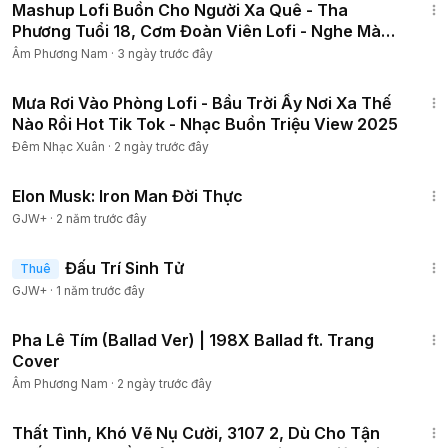
Mashup Lofi Buồn Cho Người Xa Quê - Tha
Phương Tuổi 18, Cơm Đoàn Viên Lofi - Nghe Mà
Nhớ Nhà
Âm Phương Nam
·
3 ngày trước đây
1:26:58
Mưa Rơi Vào Phòng Lofi - Bầu Trời Ấy Nơi Xa Thế
Nào Rồi Hot Tik Tok - Nhạc Buồn Triệu View 2025
Đêm Nhạc Xuân
·
2 ngày trước đây
1:14:27
Elon Musk: Iron Man Đời Thực
GJW+
·
2 năm trước đây
2:13:02
Đấu Trí Sinh Tử
Thuê
GJW+
·
1 năm trước đây
4:14
Pha Lê Tím (Ballad Ver) | 198X Ballad ft. Trang
Cover
Âm Phương Nam
·
2 ngày trước đây
1:43:41
Thất Tình, Khó Vẽ Nụ Cười, 3107 2, Dù Cho Tận