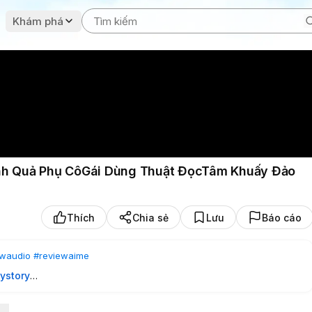
Khám phá
ành Quả Phụ CôGái Dùng Thuật ĐọcTâm Khuấy Đảo
Thích
Chia sẻ
Lưu
Báo cáo
ewaudio
#reviewaime
ystory
ụ Cô Gái Dùng Thuật Đọc Tâm Khuấy Đảo Kinh Thành
trở thành một quả phụ bị xem thường. Sở hữu năng lực đọc tâm hiếm