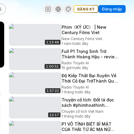
ĐĂNG KÝ
Đăng nhập
Phim《KÝ ỨC》 | New
Century Films Viet
New Century Films Viet
1:13:48
1 năm trước đây
Full P1 Trọng Sinh Trở
Thành Hoàng Hậu - review
truyện #reviewtruyentranh
Radio Truyện AI
1:00:51
#xuyenkhong
15 giờ trước đây
Độ Kiếp Thất Bại Xuyên Về
Thời Cổ Đại TrởThành Quả
Phụ CôGái Dùng Thuật
Radio Truyện AI
1:57:22
ĐọcTâm Khuấy Đảo
1 tháng trước đây
KinhThành 2
Truyện cổ tích: Đốt lá đọc
sách #phimhoathinh
#truyencotich
Chuyện cổ tích Việt Nam
12:17
1 tháng trước đây
P1 VÔ TÌNH BIẾT BÍ MẬT
CỦA THÁI TỬ ÁC MA NỮ