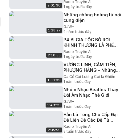
QUAN BỊ HẮN CHIẾM ĐOẠT
Radio Truyện AI
2:01:30
LIỀU CHẾT RỜI KHỎI HẬU
1 ngày trước đây
CUNG
Những chàng hoàng tử nơi
cung điện
GJW+
1:28:27
2 năm trước đây
P4 BỊ GIA TỘC BỎ RƠI
KHINH THƯỜNG LÀ PHẾ
VẬT NỮ CƯỜNG GIẤU
Radio Truyện AI
2:10:55
NGHỀ TRỞ VỀ TRẢ THÙ GIẢ
1 ngày trước đây
THIÊN KIM GIẢ
VƯƠNG LINH, CẨM TIÊN,
PHƯỢNG HẰNG – Những
bài Tân cổ Giao duyên Hơi
Ca Cổ Cải Lương Coi là Ghiền
1:33:09
dài Dễ Nghe Dễ Ngủ
1 năm trước đây
Nhóm Nhạc Beatles Thay
Đổi Âm Nhạc Thế Giới
GJW+
1:49:29
1 năm trước đây
Hắn Là Tông Chủ Cấp Đại
Đế Liền Để Các Đệ Tử
Xuống Núi Lịch Luyện Và
Radio Truyện AI
2:35:59
Cái Kết | Su Review
2 tuần trước đây