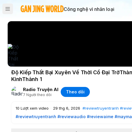
Công nghệ vì nhân loại
Độ Kiếp Thất Bại Xuyên Về Thời Cổ Đại TrởTh
KinhThành 1
Radio Truyện AI
Theo dõi
7
Người theo dõi
10
Lượt xem video
·
29 thg 6, 2026
#reviewtruyentranh
#revi
#reviewtruyentranh
#reviewaudio
#reviewaime
#mayma
Độ Kiếp Thất Bại Xuyên Về Thời Cổ Đại Trở Thành Quả Ph
Nữ chính sau khi độ kiếp thất bại bất ngờ xuyên về cổ đại, 