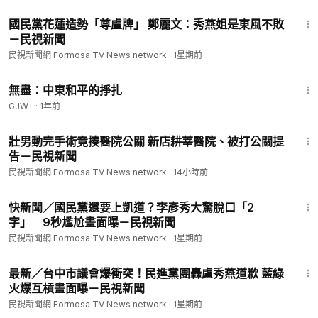
2:17
國民黨花蓮造勢「尊盧牌」 鄭麗文：秀燕姐是東風不敗
－民視新聞
民視新聞網 Formosa TV News network
·
1星期前
1:02:15
無盡：中東和平的掙扎
GJW+
·
1年前
1:56
壯男動完手術竟揍醫院公關 新店耕莘醫院、被打公關提
告－民視新聞
民視新聞網 Formosa TV News network
·
14小時前
1:10
快新聞／國民黨還要上凱道？李彥秀大驚脫口「2
字」 9秒尷尬畫面曝－民視新聞
民視新聞網 Formosa TV News network
·
1星期前
4:29
最新／台中市議會爆衝突！民進黨團轟盧秀燕道歉 藍綠
火爆互槓畫面曝－民視新聞
民視新聞網 Formosa TV News network
·
1星期前