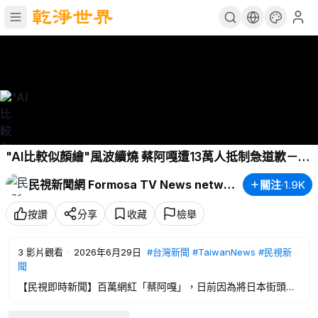
"AI比較似顏繪"風波續燒 蔡阿嘎遭13萬人抵制急道歉－民
視新聞
民視新聞網 Formosa TV News network
關注
·
1.9K
按讚
分享
收藏
檢舉
3
影片觀看
·
2026年6月29日
#台灣新聞
#TaiwanNews
#民視新
聞
【民視即時新聞】百萬網紅「蔡阿嘎」，日前因為將日本街頭的
「似顏繪」拿來跟AI生成圖做比較，遭到網友砲轟不尊重藝術，
不過蔡阿嘎隨後拍影片反擊，怒嗆轉傳的網友都是「中共同路