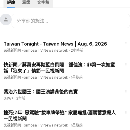
評論
章節
文字稿
人」，甚至被爆出下令「嘎家軍」在四大社群平台對戰酸民，這
番言論徹底點燃網友怒火，在網路發起抵制行動，短短兩天已經
超過13萬人連署，讓許多合作品牌，緊急發聲明切割，而稍早蔡
阿嘎也發影片道歉。。
#台灣新聞
#TaiwanNews
#民視新聞
#FTV新聞
#Taiwan
14:22
--
Taiwan Tonight - Taiwan News | Aug. 6, 2026
看新聞：
https://www.ftvnews.com.tw/news/detail/2026629L1
民視新聞網 Formosa TV News network
·
2小時前
1M1?utm_source=youtube&utm_medium=description
--
1:29
📱下載民視新聞APP →
https://www.ftvnews.com.tw/download
快新聞／蔣萬安再拋藍白倒閣 鍾佳濱：非第一次如童
✅ 民視新聞網：
https://www.ftvnews.com.tw/
話「狼來了」情節－民視新聞
✅ 民視新聞FB：
https://www.facebook.com/ftvnews53
民視新聞網 Formosa TV News network
·
1星期前
✅ 加入民視LINE：
https://lin.ee/jvHY7X4
1:05:09
✅ 訂閱民視IG：
https://www.instagram.com/ftvnews/
喬治六世國王：國王演講背後的真實
GJW+
·
2年前
2:12
撞死少年! 惡駕駛"拔車牌肇逃" 家屬痛批:酒駕蓄意殺人
－民視新聞
民視新聞網 Formosa TV News network
·
1星期前