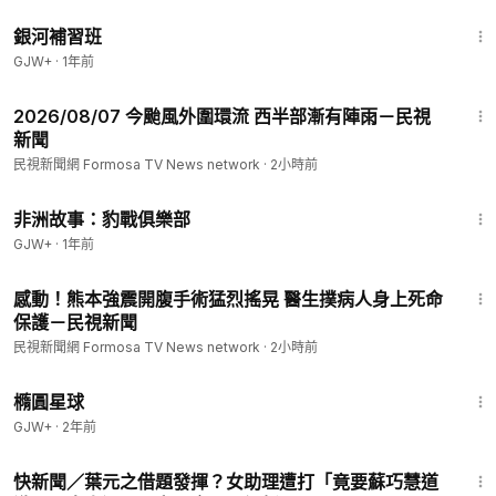
2:26:39
銀河補習班
GJW+
·
1年前
5:36
2026/08/07 今颱風外圍環流 西半部漸有陣雨－民視
新聞
民視新聞網 Formosa TV News network
·
2小時前
50:00
非洲故事：豹戰俱樂部
GJW+
·
1年前
1:33
感動！熊本強震開腹手術猛烈搖晃 醫生撲病人身上死命
保護－民視新聞
民視新聞網 Formosa TV News network
·
2小時前
1:16:49
橢圓星球
GJW+
·
2年前
1:18
快新聞／葉元之借題發揮？女助理遭打「竟要蘇巧慧道