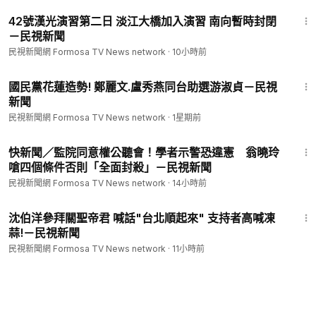
1:16
42號漢光演習第二日 淡江大橋加入演習 南向暫時封閉
－民視新聞
民視新聞網 Formosa TV News network
·
10小時前
1:06
國民黨花蓮造勢! 鄭麗文.盧秀燕同台助選游淑貞－民視
新聞
民視新聞網 Formosa TV News network
·
1星期前
8:20
快新聞／監院同意權公聽會！學者示警恐違憲 翁曉玲
嗆四個條件否則「全面封殺」－民視新聞
民視新聞網 Formosa TV News network
·
14小時前
2:02
沈伯洋參拜關聖帝君 喊話"台北順起來" 支持者高喊凍
蒜!－民視新聞
民視新聞網 Formosa TV News network
·
11小時前