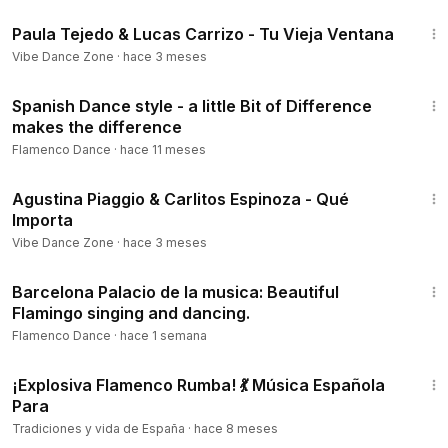
2:55
Paula Tejedo & Lucas Carrizo - Tu Vieja Ventana
Vibe Dance Zone
·
hace 3 meses
3:22
Spanish Dance style - a little Bit of Difference
makes the difference
Flamenco Dance
·
hace 11 meses
2:02
Agustina Piaggio & Carlitos Espinoza - Qué
Importa
Vibe Dance Zone
·
hace 3 meses
2:35
Barcelona Palacio de la musica: Beautiful
Flamingo singing and dancing.
Flamenco Dance
·
hace 1 semana
20:58
¡Explosiva Flamenco Rumba! 💃 Música Española
Para
Tradiciones y vida de España
·
hace 8 meses