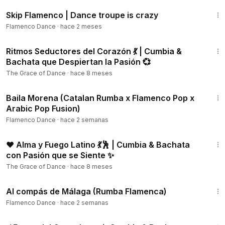
2:45
Skip Flamenco | Dance troupe is crazy
Flamenco Dance
·
hace 2 meses
1:29:48
Ritmos Seductores del Corazón 💃 | Cumbia &
Bachata que Despiertan la Pasión 💞
The Grace of Dance
·
hace 8 meses
5:28
Baila Morena (Catalan Rumba x Flamenco Pop x
Arabic Pop Fusion)
Flamenco Dance
·
hace 2 semanas
1:16:03
❤️ Alma y Fuego Latino 💃🕺 | Cumbia & Bachata
con Pasión que se Siente ✨
The Grace of Dance
·
hace 8 meses
2:54
Al compás de Málaga (Rumba Flamenca)
Flamenco Dance
·
hace 2 semanas
1:22:14