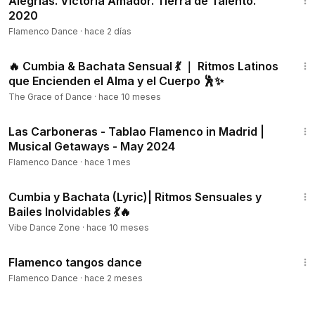
Alegrías. Victoria Amador. Tierra de Talento.
2020
Flamenco Dance
·
hace 2 días
53:28
🔥 Cumbia & Bachata Sensual 💃 ｜ Ritmos Latinos
que Encienden el Alma y el Cuerpo 🕺✨
The Grace of Dance
·
hace 10 meses
2:36
Las Carboneras - Tablao Flamenco in Madrid |
Musical Getaways - May 2024
Flamenco Dance
·
hace 1 mes
32:09
Cumbia y Bachata (Lyric)| Ritmos Sensuales y
Bailes Inolvidables 💃🔥
Vibe Dance Zone
·
hace 10 meses
2:23
Flamenco tangos dance
Flamenco Dance
·
hace 2 meses