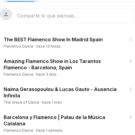
instalaciones y sus profesores altamente cualificados..
21:56
The BEST Flamenco Show In Madrid Spain
Flamenco Dance
·
hace 13 horas
3:14
Amazing Flamenco Show in Los Tarantos
Flamenco - Barcelona, Spain
Flamenco Dance
·
hace 3 días
2:52
Naima Gerasopoulou & Lucas Gauto - Ausencia
Infinita
The Grace of Dance
·
hace 1 mes
9:25
Barcelona y Flamenco | Palau de la Música
Catalana
Flamenco Dance
·
hace 1 semana