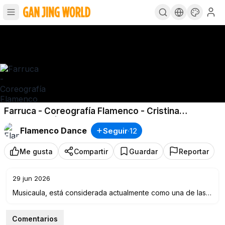
Farruca - Coreografía Flamenco - Cristina
Cañizares - | Musicaula
Flamenco Dance
Seguir
·
12
Me gusta
Compartir
Guardar
Reportar
29 jun 2026
Musicaula, está considerada actualmente como una de las
mejores academias de música, baile, fitness y arte
dramático de Ciudad Real gracias a sus magníficas
Comentarios