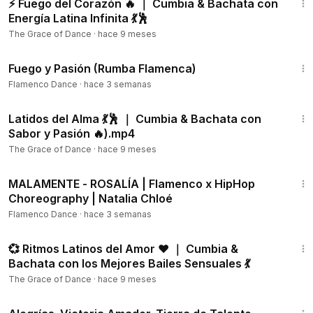
⚡ Fuego del Corazón 🔥 ｜ Cumbia & Bachata con
Energía Latina Infinita 💃🕺
The Grace of Dance
·
hace 9 meses
2:58
Fuego y Pasión (Rumba Flamenca)
Flamenco Dance
·
hace 3 semanas
1:22:31
Latidos del Alma 💃🕺 ｜ Cumbia & Bachata con
Sabor y Pasión 🔥).mp4
The Grace of Dance
·
hace 9 meses
1:38
MALAMENTE - ROSALÍA | Flamenco x HipHop
Choreography | Natalia Chloé
Flamenco Dance
·
hace 3 semanas
1:03:12
💞 Ritmos Latinos del Amor ❤️ ｜ Cumbia &
Bachata con los Mejores Bailes Sensuales 💃
The Grace of Dance
·
hace 9 meses
11:21