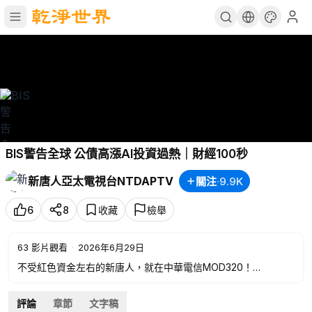
BIS警告全球 公債高漲AI投資過熱｜財經100秒
新唐人亞太電視台NTDAPTV
關注
·
9.9K
6
8
收藏
檢舉
63
影片觀看
·
2026年6月29日
不受紅色資金左右的新唐人，就在中華電信MOD320！
💪行動支持，加入新唐人之友➡️
https://support.ntdtv.com.tw
📍歡迎訂閱電子報➡️
https://ntdfriends.com.tw/newsletter
評論
章節
文字稿