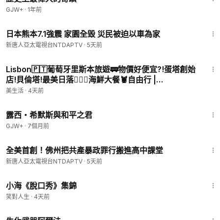
GJW+
·
1年前
2:05
日本熊本7.1強震 家園全毀 災民被迫以車為家
新唐人亞太電視台NTDAPTV
·
5天前
10:01
Lisbon🇵🇹葡萄牙里斯本旅遊🚃物價好便宜?!蛋塔創始
店!貝倫塔!最美日落🧚🏻‍♀️海鮮大餐🦞自由行 |
Seafood,sunset spot,hotel,egg tarts,cafe
美生活
·
4天前
1:27:30
露西・希默斯與和平之君
GJW+
·
7個月前
1:53
全美首創！佛州把共產暴政罪行搬進高中課堂
新唐人亞太電視台NTDAPTV
·
5天前
41:19
小海《脫口秀》集錦
笑對人生
·
4天前
1:10:26