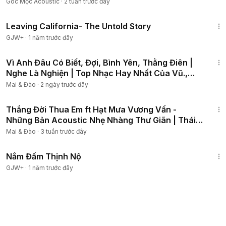
QUẢNG CÁO
Góc Mộc Acoustic
·
2 tuần trước đây
1:10:27
Leaving California- The Untold Story
GJW+
·
1 năm trước đây
1:01:58
Vì Anh Đâu Có Biết, Đợi, Bình Yên, Thằng Điên |
Nghe Là Nghiện | Top Nhạc Hay Nhất Của Vũ.,
JustaTee
Mai & Đào
·
2 ngày trước đây
1:36:31
Thắng Đời Thua Em ft Hạt Mưa Vương Vấn -
Những Bản Acoustic Nhẹ Nhàng Thư Giãn | Thái
Học
Mai & Đào
·
3 tuần trước đây
1:46:06
Nắm Đấm Thịnh Nộ
GJW+
·
1 năm trước đây