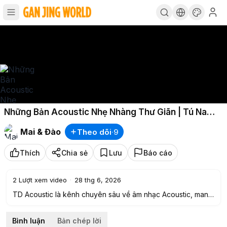
Những Bản Acoustic Nhẹ Nhàng Thư Giãn | Tú Na
Cover - Hạt Mưa Vương Vấn, Nếu Em Không Về, Lụy
Mai & Đào
Theo dõi
·
9
Tình
Thích
Chia sẻ
Lưu
Báo cáo
2
Lượt xem video
·
28 thg 6, 2026
TD Acoustic là kênh chuyên sâu về âm nhạc Acoustic, mang
đến những giai điệu mộc mạc, đầy cảm xúc và gần gũi. Với
phong cách đơn giản nhưng tinh tế, TD Acoustic không chỉ
Bình luận
Bản chép lời