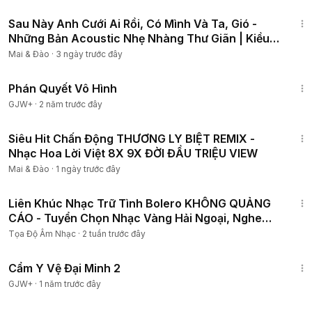
2:16:31
01:16:10
: Mây
Sau Này Anh Cưới Ai Rồi, Có Mình Và Ta, Gió -
01:20:57
: Anh Chẳng Thể
Những Bản Acoustic Nhẹ Nhàng Thư Giãn | Kiều
01:24:39
: Nổi Gió Lên
Chi Cover
Mai & Đào
·
3 ngày trước đây
01:29:09
: Gió
01:33:09
: Nhường Lại Nỗi Đau
1:48:57
Phán Quyết Vô Hình
01:36:57
: Chẳng Thể Tìm Được Em
01:43:00
: Ngôi Nhà Hoa Hồng
GJW+
·
2 năm trước đây
1:17:46
Bản quyền thuộc về TD Network
Siêu Hit Chấn Động THƯƠNG LY BIỆT REMIX -
© Copyright by TD Network ☞ Do not Reup
Nhạc Hoa Lời Việt 8X 9X ĐỜI ĐẦU TRIỆU VIEW
───────────────────
Mai & Đào
·
1 ngày trước đây
1:43:21
Liên Khúc Nhạc Trữ Tình Bolero KHÔNG QUẢNG
CÁO - Tuyển Chọn Nhạc Vàng Hải Ngoại, Nghe
Cực Êm Tai
Tọa Độ Âm Nhạc
·
2 tuần trước đây
1:12:29
Cẩm Y Vệ Đại Minh 2
GJW+
·
1 năm trước đây
5:36