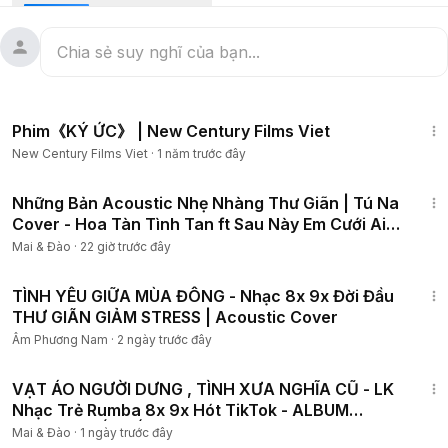
chia sẻ những bản cover nhẹ nhàng mà còn giới thiệu các
sáng tác mới đầy tâm huyết.
Cảm ơn các bạn đã quan tâm đến TD Acoustic!
Playlist
1:13:48
00:00:00
:Hạt Mưa Vương Vấn
Phim《KÝ ỨC》 | New Century Films Viet
00:04:33
: Tìm Em
New Century Films Viet
·
1 năm trước đây
00:08:47
: Hoa Tàn Tình Tan
00:13:18
: Ít Nhưng Dài Lâu
1:36:58
00:17:02
: Em Thua Cô Ta
Những Bản Acoustic Nhẹ Nhàng Thư Giãn | Tú Na
00:21:27
: Lụy Tình
Cover - Hoa Tàn Tình Tan ft Sau Này Em Cưới Ai
Rồi
00:26:21
: Mưa Của Trời Mây
Mai & Đào
·
22 giờ trước đây
00:31:42
: Miền Cát Trắng
4:19
00:36:41
: Ngỡ Như Giấc Mơ
TÌNH YÊU GIỮA MÙA ĐÔNG - Nhạc 8x 9x Đời Đầu
00:40:54
: Hãy Về Đây Bên Anh
THƯ GIÃN GIẢM STRESS | Acoustic Cover
00:45:41
: Sau Này Anh Cưới Ai Rồi
Âm Phương Nam
·
2 ngày trước đây
00:51:14
: Dĩ Vãng Cuộc Tình
1:26:18
00:55:30
: Mở Lối Cho Em 2
VẠT ÁO NGƯỜI DƯNG , TÌNH XƯA NGHĨA CŨ - LK
01:00:31
: Tình Ta Hai Ngã
Nhạc Trẻ Rumba 8x 9x Hót TikTok - ALBUM
01:06:48
: Chiều Hôm Ấy
RUMBA XUẤT SẮC
Mai & Đào
·
1 ngày trước đây
01:12:00
: Nếu Em Không Về