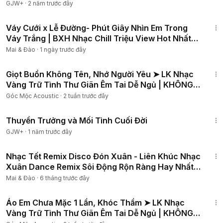
GJW+
·
2 năm trước đây
1:05:28
Váy Cưới x Lễ Đường- Phút Giây Nhìn Em Trong
Váy Trắng | BXH Nhạc Chill Triệu View Hot Nhất
Hiện Nay
Mai & Đào
·
1 ngày trước đây
2:02:37
Giọt Buồn Không Tên, Nhớ Người Yêu ➤ LK Nhạc
Vàng Trữ Tình Thư Giãn Êm Tai Dễ Ngủ | KHÔNG
QUẢNG CÁO
Góc Mộc Acoustic
·
2 tuần trước đây
1:41:59
Thuyền Trưởng và Mối Tình Cuối Đời
GJW+
·
1 năm trước đây
14:45
Nhạc Tết Remix Disco Đón Xuân - Liên Khúc Nhạc
Xuân Dance Remix Sôi Động Rộn Ràng Hay Nhất
Tuyển Chọn
Mai & Đào
·
6 tháng trước đây
2:02:13
Áo Em Chưa Mặc 1 Lần, Khóc Thầm ➤ LK Nhạc
Vàng Trữ Tình Thư Giãn Êm Tai Dễ Ngủ | KHÔNG