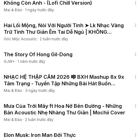
Không Còn Anh - (Lofi Chill Version)
Mai & Đào
·
1 ngày trước đây
2:02:25
Hai Lối Mộng, Nói Với Người Tình ➤ Lk Nhạc Vàng
Trữ Tình Thư Giãn Êm Tai Dễ Ngủ | KHÔNG
QUẢNG CÁO
Góc Mộc Acoustic
·
2 tuần trước đây
1:06:48
The Story Of Hong Gil-Dong
GJW+
·
1 năm trước đây
1:12:00
NHẠC HỆ THẬP CẨM 2026 🎼 BXH Mashup 8x 9x
Tâm Trạng - Tuyển Tập Những Bài Hát Buồn
Mashup Với Nhau
Mai & Đào
·
3 ngày trước đây
1:36:01
Mưa Của Trời Mây ft Hoa Nở Bên Đường - Những
Bản Acoustic Nhẹ Nhàng Thư Giãn | Mochii Cover
Mai & Đào
·
2 tuần trước đây
1:14:27
Elon Musk: Iron Man Đời Thực