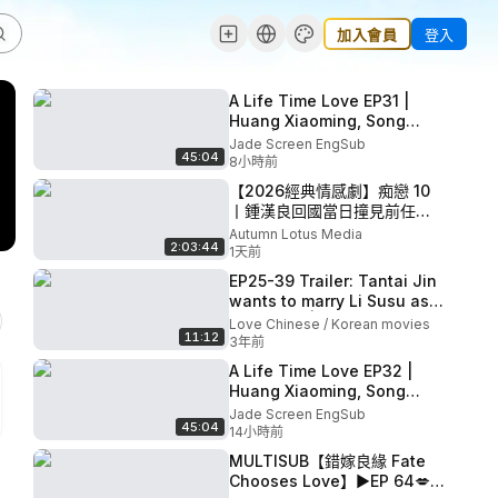
加入會員
登入
A Life Time Love EP31 |
Huang Xiaoming, Song
Qian | CROTON MEDIA
Jade Screen EngSub
45:04
English Official
8小時前
【2026經典情感劇】痴戀 10
丨鍾漢良回國當日撞見前任江
疏影，一場烏龍二人被迫同
Autumn Lotus Media
2:03:44
居，他多年隱忍的痴戀終於失
1天前
控！#鍾漢良 #江疏影 #都市劇
EP25-39 Trailer: Tantai Jin
#情感劇 #中國電視劇
wants to marry Li Susu as
Devil God | Till The End of
Love Chinese / Korean movies
11:12
The Moon
3年前
A Life Time Love EP32 |
Huang Xiaoming, Song
Qian | CROTON MEDIA
Jade Screen EngSub
45:04
English Official
14小時前
MULTISUB【錯嫁良緣 Fate
Chooses Love】▶EP 64💋