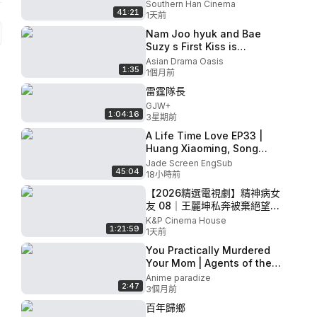
一介凡女鞠婧禕硬剛天命，踏
Southern Han Cinema
41:21
破仙途虐渣斬魔，大女主一路
1天前
開掛，曾舜曦伴她修成正果！
Nam Joo hyuk and Bae
💐 #任嘉倫#白鹿#cdrama
Suzy s First Kiss is
Everything Start Up Netflix
Asian Drama Oasis
1:35
1個月前
雷霆隊長
GJW+
1:04:16
3星期前
A Life Time Love EP33 |
Huang Xiaoming, Song
Qian | CROTON MEDIA
Jade Screen EngSub
45:04
English Official
18小時前
【2026精選電視劇】精神病女
友 08｜王麗坤私奔被棄絕望投
海，醫生王陽捨身相救，因失
K&P Cinema House
1:21:59
戀打擊王麗坤精神錯亂誤認男
1天前
友，二人在治療中產生別樣情
You Practically Murdered
愫
Your Mom | Agents of the
Four Seasons: Dance of
Anime paradize
2:47
Spring
3個月前
百年歸鄉