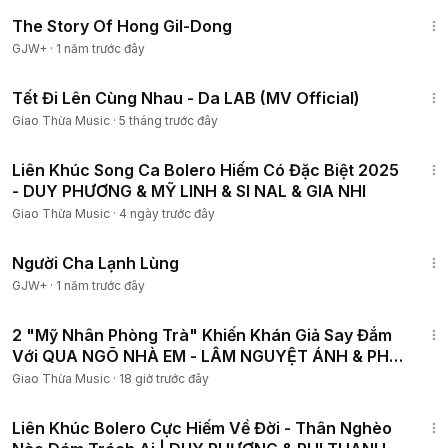
1:06:48
The Story Of Hong Gil-Dong
GJW+
·
1 năm trước đây
5:37
Tết Đi Lên Cùng Nhau - Da LAB (MV Official)
Giao Thừa Music
·
5 tháng trước đây
1:02:39
Liên Khúc Song Ca Bolero Hiếm Có Đặc Biệt 2025
- DUY PHƯƠNG & MỸ LINH & SI NAL & GIA NHI
Giao Thừa Music
·
4 ngày trước đây
1:13:53
Người Cha Lạnh Lùng
GJW+
·
1 năm trước đây
36:33
2 "Mỹ Nhân Phòng Trà" Khiến Khán Giả Say Đắm
Với QUA NGÕ NHÀ EM - LÂM NGUYỆT ÁNH & PHI
THANH
Giao Thừa Music
·
18 giờ trước đây
1:06:44
Liên Khúc Bolero Cực Hiếm Về Đời - Thân Nghèo