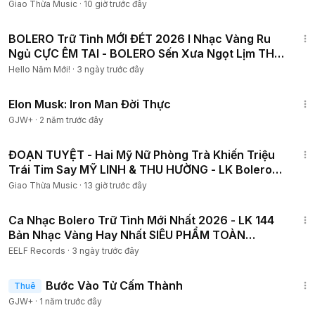
THÚY HÀ
Giao Thừa Music
·
10 giờ trước đây
2:27:03
BOLERO Trữ Tình MỚI ĐÉT 2026 I Nhạc Vàng Ru
Ngủ CỰC ÊM TAI - BOLERO Sến Xưa Ngọt Lịm THƯ
GIÃN CẢ ĐÊM
Hello Năm Mới!
·
3 ngày trước đây
1:14:27
Elon Musk: Iron Man Đời Thực
GJW+
·
2 năm trước đây
1:06:25
ĐOẠN TUYỆT - Hai Mỹ Nữ Phòng Trà Khiến Triệu
Trái Tim Say MỸ LINH & THU HƯỜNG - LK Bolero
Trữ Tình
Giao Thừa Music
·
13 giờ trước đây
1:01:40
Ca Nhạc Bolero Trữ Tình Mới Nhất 2026 - LK 144
Bản Nhạc Vàng Hay Nhất SIÊU PHẨM TOÀN
NHỮNG BÀI HAY
EELF Records
·
3 ngày trước đây
1:52:41
Bước Vào Tử Cấm Thành
Thuê
GJW+
·
1 năm trước đây