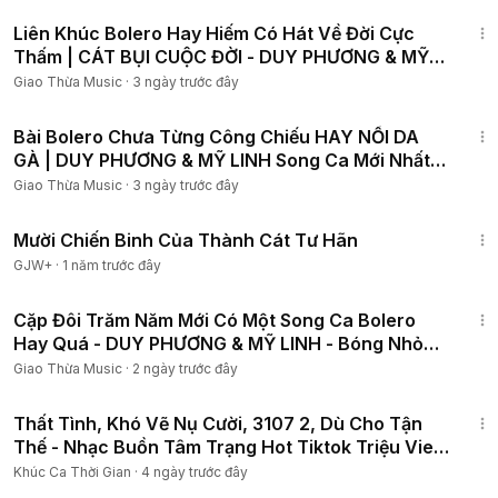
1:10:49
Liên Khúc Bolero Hay Hiếm Có Hát Về Đời Cực
Thấm | CÁT BỤI CUỘC ĐỜI - DUY PHƯƠNG & MỸ
LINH Song Ca
Giao Thừa Music
·
3 ngày trước đây
1:25:01
Bài Bolero Chưa Từng Công Chiếu HAY NỔI DA
GÀ | DUY PHƯƠNG & MỸ LINH Song Ca Mới Nhất
2025
Giao Thừa Music
·
3 ngày trước đây
1:31:35
Mười Chiến Binh Của Thành Cát Tư Hãn
GJW+
·
1 năm trước đây
1:19:09
Cặp Đôi Trăm Năm Mới Có Một Song Ca Bolero
Hay Quá - DUY PHƯƠNG & MỸ LINH - Bóng Nhỏ
Đường Chiều
Giao Thừa Music
·
2 ngày trước đây
1:43:41
Thất Tình, Khó Vẽ Nụ Cười, 3107 2, Dù Cho Tận
Thế - Nhạc Buồn Tâm Trạng Hot Tiktok Triệu View
2025
Khúc Ca Thời Gian
·
4 ngày trước đây