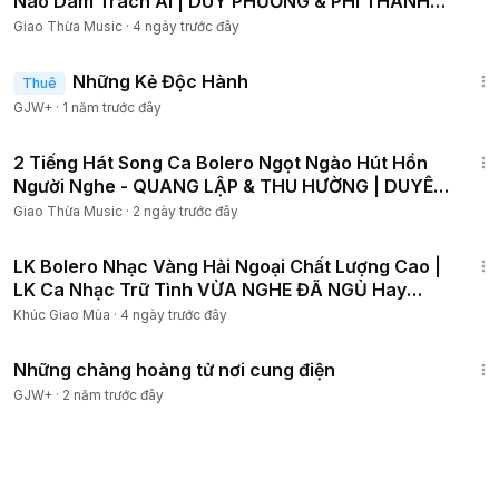
Nào Dám Trách Ai | DUY PHƯƠNG & PHI THANH
Song Ca
Giao Thừa Music
·
4 ngày trước đây
1:37:38
Những Kẻ Độc Hành
Thuê
GJW+
·
1 năm trước đây
1:03:53
2 Tiếng Hát Song Ca Bolero Ngọt Ngào Hút Hồn
Người Nghe - QUANG LẬP & THU HƯỜNG | DUYÊN
TRẢ NỢ ĐỜI
Giao Thừa Music
·
2 ngày trước đây
1:34:42
LK Bolero Nhạc Vàng Hải Ngoại Chất Lượng Cao |
LK Ca Nhạc Trữ Tình VỪA NGHE ĐÃ NGỦ Hay
Nhất Hiện Nay
Khúc Giao Mùa
·
4 ngày trước đây
1:28:27
Những chàng hoàng tử nơi cung điện
GJW+
·
2 năm trước đây