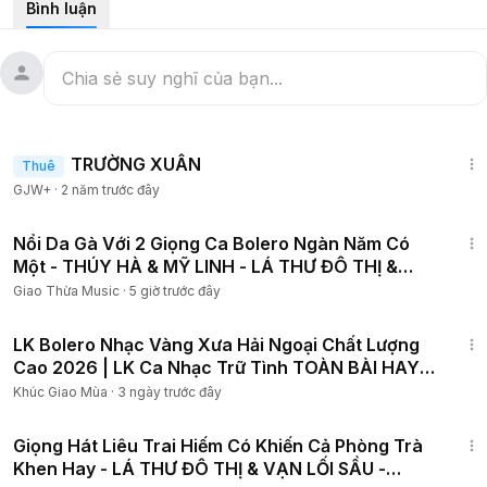
Bình luận
#nhacvang
Danh sách nhạc vàng bolero trữ tình hay nhất hiện nay:
========
1:25:38
TRƯỜNG XUÂN
Thuê
GJW+
·
2 năm trước đây
1:08:27
Nổi Da Gà Với 2 Giọng Ca Bolero Ngàn Năm Có
Một - THÚY HÀ & MỸ LINH - LÁ THƯ ĐÔ THỊ &
ĐOẠN TUYỆT
Giao Thừa Music
·
5 giờ trước đây
1:35:08
LK Bolero Nhạc Vàng Xưa Hải Ngoại Chất Lượng
Cao 2026 | LK Ca Nhạc Trữ Tình TOÀN BÀI HAY
Cực Êm Tai
Khúc Giao Mùa
·
3 ngày trước đây
18:11
Giọng Hát Liêu Trai Hiếm Có Khiến Cả Phòng Trà
Khen Hay - LÁ THƯ ĐÔ THỊ & VẠN LỐI SẦU -