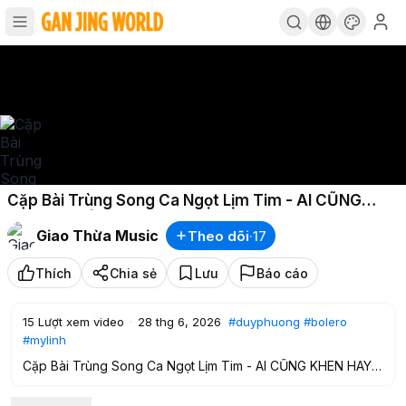
Cặp Bài Trùng Song Ca Ngọt Lịm Tim - AI CŨNG
KHEN HAY | DUY PHƯƠNG & MỸ LINH Bolero Phối Mới
Giao Thừa Music
Theo dõi
·
17
2026
Thích
Chia sẻ
Lưu
Báo cáo
15
Lượt xem video
·
28 thg 6, 2026
#duyphuong
#bolero
#mylinh
Cặp Bài Trùng Song Ca Ngọt Lịm Tim - AI CŨNG KHEN HAY |
DUY PHƯƠNG & MỸ LINH Bolero Phối Mới 2026
#duyphuong
#bolero
#mylinh
#songca
#nhactrutinh