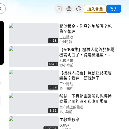
加入會員
登入
關於鈑金，你真的瞭解嗎？乾
貨全整理
工业脉动
4:18
8小時前
【全108集】機械大佬終於把電
機講明白了，從電機選型、電
機種類、電機基礎到實例解
机械科普
5:40
析，吊打付費教程，這還學不
10小時前
會我真退出機械圈！ P4 - 第一
【機械人必看】氣動迴路怎麼
講：電機的分類與介紹
繪製？看這一篇就夠了
工业脉动
3:59
11小時前
盤點一下直動電磁閥和先導換
向電池閥的區別和應用場景
生产线上的秘密
6:31
11小時前
主教謀殺案
GJW+
1:27:23