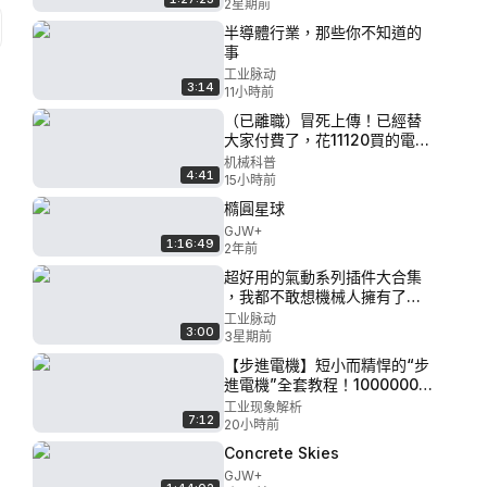
2星期前
半導體行業，那些你不知道的
事
工业脉动
3:14
11小時前
（已離職）冒死上傳！已經替
大家付費了，花11120買的電機
全套教學視頻，逼自己一週學
机械科普
4:41
完，直通機械大佬！從0基礎小
15小時前
白到自由產糧只要這套就夠
橢圓星球
了！ P3 - 1、驅動電機選型所
GJW+
用公式
1:16:49
2年前
超好用的氣動系列插件大合集
，我都不敢想機械人擁有了它
們做設計有多香！！！
工业脉动
3:00
3星期前
【步進電機】短小而精悍的“步
進電機”全套教程！1000000秒
不到，就能學會步進電機全部
工业现象解析
7:12
知識！選型機械都是小kiss！
20小時前
P9 - 慣量的介紹與計算
Concrete Skies
GJW+