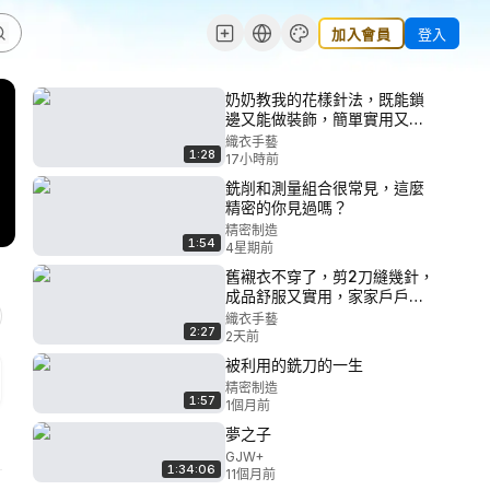
加入會員
登入
奶奶教我的花樣針法，既能鎖
邊又能做裝飾，簡單實用又漂
亮，快來學
織衣手藝
1:28
17小時前
銑削和測量組合很常見，這麼
精密的你見過嗎？
精密制造
1:54
4星期前
舊襯衣不穿了，剪2刀縫幾針，
成品舒服又實用，家家戶戶都
需要
織衣手藝
2:27
2天前
被利用的銑刀的一生
精密制造
1:57
1個月前
夢之子
GJW+
1:34:06
11個月前