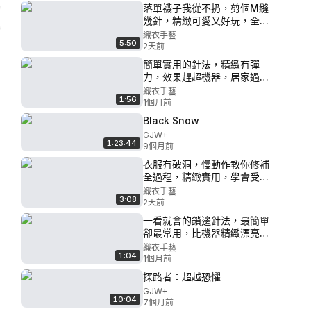
落單襪子我從不扔，剪個M縫
幾針，精緻可愛又好玩，全家
人搶著要
織衣手藝
5:50
2天前
簡單實用的針法，精緻有彈
力，效果趕超機器，居家過日
子最常用
織衣手藝
1:56
1個月前
Black Snow
GJW+
1:23:44
9個月前
衣服有破洞，慢動作教你修補
全過程，精緻實用，學會受益
全家人
織衣手藝
3:08
2天前
一看就會的鎖邊針法，最簡單
卻最常用，比機器精緻漂亮，
速學收藏
織衣手藝
1:04
1個月前
探路者：超越恐懼
GJW+
10:04
7個月前