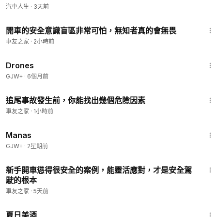
汽車人生
·
3天前
1:56
開車的安全意識盲區非常可怕，無知者真的會無畏
車友之家
·
2小時前
1:19:44
Drones
GJW+
·
6個月前
2:09
追尾事故發生前，你能找出幾個危險因素
車友之家
·
1小時前
1:46:45
Manas
GJW+
·
2星期前
3:57
新手開車慫得很安全的案例，能靈活應對，才是安全駕
駛的根本
車友之家
·
5天前
1:30:27
夏日美酒