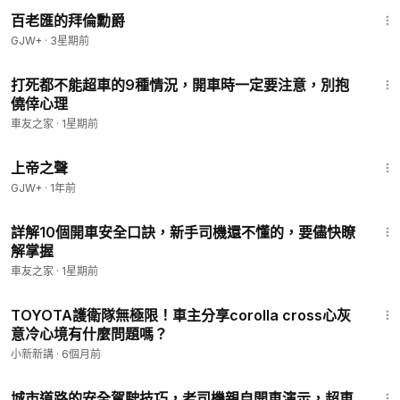
1:16:47
百老匯的拜倫勳爵
GJW+
·
3星期前
2:59
打死都不能超車的9種情況，開車時一定要注意，別抱
僥倖心理
車友之家
·
1星期前
1:31:48
上帝之聲
GJW+
·
1年前
5:18
詳解10個開車安全口訣，新手司機還不懂的，要儘快瞭
解掌握
車友之家
·
1星期前
1:37
TOYOTA護衛隊無極限！車主分享corolla cross心灰
意冷心境有什麼問題嗎？
小新新講
·
6個月前
3:14
城市道路的安全駕駛技巧，老司機親自開車演示，超車