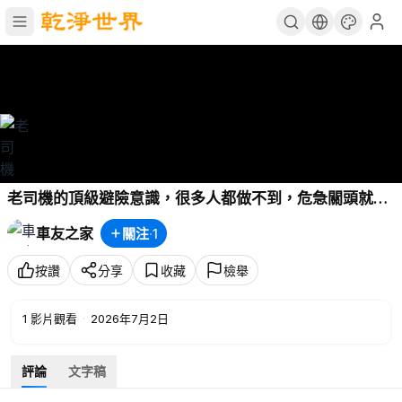
老司機的頂級避險意識，很多人都做不到，危急關頭就很
吃虧
車友之家
關注
·
1
按讚
分享
收藏
檢舉
1
影片觀看
·
2026年7月2日
評論
文字稿