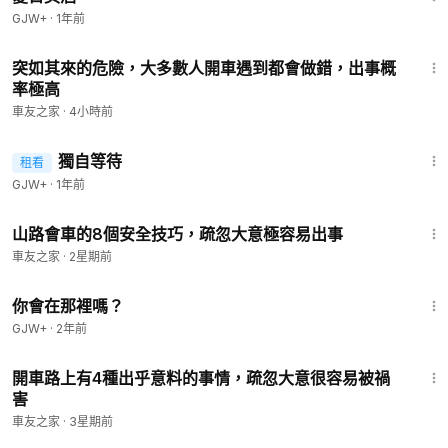
GJW+
·
1年前
1:24
突如其來的危險，大多數人開車遇到都會做錯，出事概
率極高
車友之家
·
4小時前
1:50:45
獨自等待
租看
GJW+
·
1年前
2:16
山路會車的8個安全技巧，疏忽大意極容易出事
車友之家
·
2星期前
1:50:52
你會在那裡嗎？
GJW+
·
2年前
2:23
開車路上有4種出乎意料的事情，疏忽大意很容易被禍
害
車友之家
·
3星期前