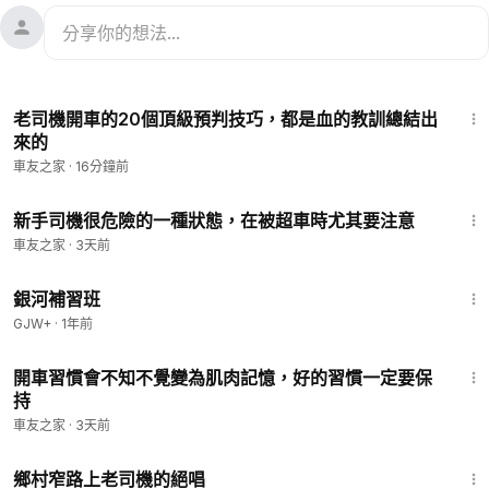
3:31
老司機開車的20個頂級預判技巧，都是血的教訓總結出
來的
車友之家
·
16分鐘前
1:58
新手司機很危險的一種狀態，在被超車時尤其要注意
車友之家
·
3天前
2:26:39
銀河補習班
GJW+
·
1年前
2:03
開車習慣會不知不覺變為肌肉記憶，好的習慣一定要保
持
車友之家
·
3天前
3:04
鄉村窄路上老司機的絕唱