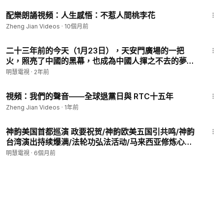
重？或许，正源于其深厚的文化底蕴与跨越人心的价值
6:05
共鸣。
配樂朗誦視頻：人生感悟：不惹人間桃李花
Zheng Jian Videos
·
10個月前
12:49
二十三年前的今天（1月23日），天安門廣場的一把
火，照亮了中國的黑幕，也成為中國人揮之不去的夢
魘。
明慧電視
·
2年前
12:19
視頻：我們的聲音——全球退黨日與 RTC十五年
Zheng Jian Videos
·
1年前
12:32
神韵美国首都巡演 政要祝贺/神韵欧美五国引共鸣/神韵
台湾演出持续爆满/法轮功弘法活动/马来西亚修炼心得
交流会/2025年至少4803名法轮功学员遭中共迫害/原
明慧電視
·
6個月前
四川、内蒙古四名政法委官员遭恶报被查