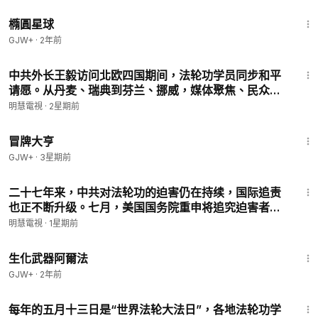
同见证自由与文化不向跨国霸凌低头。
1:16:49
05:37
海外弘法活动掠影
橢圓星球
•美国•澳洲•保加利亚•墨西哥
GJW+
·
2年前
09:04
送出一张“福”字卡遭枉判五年
10:11
吉林75岁老太被八个警察入室抢劫
13:24
11:22
任职“六一零”的父子同遭恶报病亡
中共外长王毅访问北欧四国期间，法轮功学员同步和平
请愿。从丹麦、瑞典到芬兰、挪威，媒体聚焦、民众声
援，中国人权议题再次进入国际视野，中共官员的外交
明慧電視
·
2星期前
行程，也成为国际社会关注中国人权的一扇窗口。
1:29:59
冒牌大亨
GJW+
·
3星期前
14:20
二十七年来，中共对法轮功的迫害仍在持续，国际追责
也正不断升级。七月，美国国务院重申将追究迫害者责
任，国会两党议员接连发声谴责，并推动相关法案，以
明慧電視
·
1星期前
具体行动回应这场至今仍未停止的人权迫害。
1:10:26
生化武器阿爾法
GJW+
·
2年前
17:38
每年的五月十三日是“世界法轮大法日”，各地法轮功学