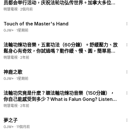
员都会举行活动，庆祝法轮功弘传世界。加拿大多位市
长主持升旗仪式。面对中领馆施压，有市长公开表示不
明慧電視
·
2個月前
会退缩，也让“真、善、忍”理念再次走入公众视野。
1:04:20
Touch of the Master's Hand
GJW+
·
1星期前
1:01:57
法輪功煉功音樂，五套功法（60分鐘）。舒緩壓力、放
鬆身心有奇效，你試過嗎？動作緩、慢、圓，簡單易學
見效快。功法演示：海外法輪功學員。附免費教功視頻
明慧電視
·
2年前
鏈接。
1:34:02
神鹿之歌
GJW+
·
1星期前
2:32:37
法輪功究竟是什麽？聼法輪功煉功音樂（150分鐘），
你自己能感受到多少？What is Falun Gong? Listen
to this Exercise Music and tell.
明慧電視
·
2年前
1:34:06
夢之子
GJW+
·
11個月前