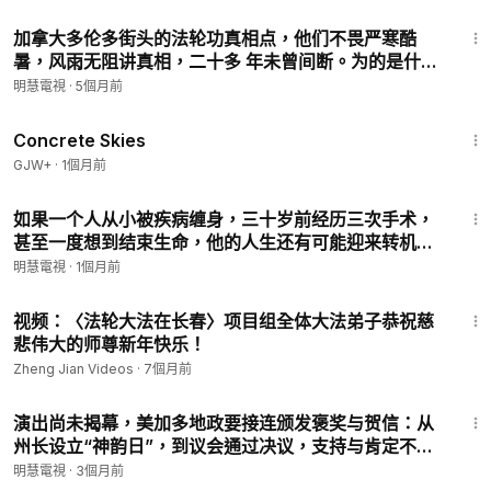
12:55
加拿大多伦多街头的法轮功真相点，他们不畏严寒酷
暑，风雨无阻讲真相，二十多 年未曾间断。为的是什
么？
明慧電視
·
5個月前
1:44:02
Concrete Skies
GJW+
·
1個月前
5:39
如果一个人从小被疾病缠身，三十岁前经历三次手术，
甚至一度想到结束生命，他的人生还有可能迎来转机
吗？韩国贸易代表李庸和经历了一场生命转折。2003
明慧電視
·
1個月前
年春天，在公园散步时，他偶然得到一本小册子，开启
1:28
改变命运的旅程。
视频：〈法轮大法在长春〉项目组全体大法弟子恭祝慈
悲伟大的师尊新年快乐！
Zheng Jian Videos
·
7個月前
10:48
演出尚未揭幕，美加多地政要接连颁发褒奖与贺信：从
州长设立“神韵日”，到议会通过决议，支持与肯定不断
涌现。是什么力量，让一场尚未上演的演出赢得如此尊
明慧電視
·
3個月前