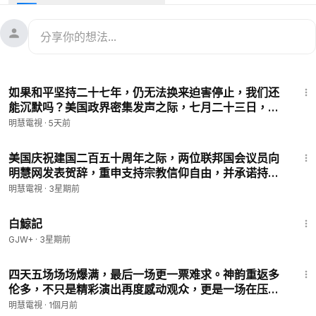
二十五日重返剧院，加拿大政要赞艺术团展现非凡勇气。
◎讲述神韵艺术家故事的纪录片《坚不可摧》获美国达拉斯举办
的“真理部夏季电影节”选为开幕影片。
◎海外弘法活动掠影
－美国-俄勒冈：天国乐团和“大法船”花车应邀参加波特兰玫瑰节
10:24
星光游行并获奖。
如果和平坚持二十七年，仍无法换来迫害停止，我们还
－澳洲-墨尔本：在“身心灵健康节”设立展位，展示五套功法。
能沉默吗？美国政界密集发声之际，七月二十三日，两
－保加利亚-巴尔奇克：“真善忍国际美展”在王宫文化中心开幕。
千多名法轮功学员齐聚华盛顿，以集会、游行及烛光悼
明慧電視
·
5天前
－墨西哥-墨西哥城：应当地政府官员邀请，向民众介绍法轮大
念，政界、人权界人士呼吁制止这延续二十七年的迫
法。
12:10
害。
◎迫害纪实：广东唐家镇法轮功学员冯彩凤，仅因向一名水果摊
美国庆祝建国二百五十周年之际，两位联邦国会议员向
明慧网发表贺辞，重申支持宗教信仰自由，并承诺持续
主赠送“福”字卡，遭中共秘密开庭非法判刑五年。
反制中共跨国打压。这份国庆时刻的公开致意，不仅表
◎迫害纪实：吉林省松原市八名警察在无合法手续下，闯入75岁
明慧電視
·
3星期前
达对法轮功学员的支持，也再次突显人权议题备受国际
孤寡老太家中抢走私人物品。
1:17:11
关注。
◎恶报实录：张兴国曾任“六一零办公室”头目，迫害法轮功学
白鯨記
员，三月病亡；其子张海峰，同样在“六一零”任职，协助迫害，
GJW+
·
3星期前
二零一七年因癌症病亡。父子行恶，皆遭恶报。
12:52
四天五场场场爆满，最后一场更一票难求。神韵重返多
00:00
美国国会大厦及宾州州府升旗 表彰法轮大法创始人
伦多，不只是精彩演出再度感动观众，更是一场在压力
01:51
中共炸弹威胁失败 神韵重返多伦多
下坚持信念的胜利。政要到场力挺，观众热情回响，共
明慧電視
·
1個月前
03:15
达拉斯首映纪录片《坚不可摧》