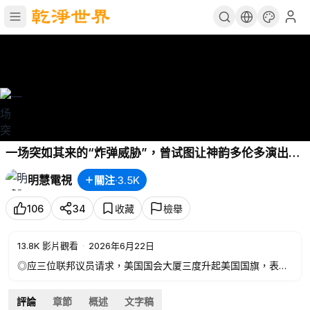
一场突如其来的“炸弹威胁”，曾试图让神韵多伦多演出止
步；然而，阻挠没有让传统文化的脚步停下。六月，神韵
明慧電視
關注
·
3.5K
重返四季表演艺术中心，多位加拿大议员发来贺信声援，
赞扬其坚守传统文化与自由价值。
106
34
收藏
檢舉
13.8K
影片觀看
·
2026年6月22日
◎应三位联邦议员请求，美国国会大厦三度升起美国国旗，表彰
法轮大法创始人李洪志先生的杰出贡献。
◎因中共炸弹威胁而取消，原定于多伦多的神韵演出，将于六月
評論
章節
概述
文字稿