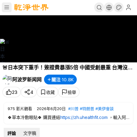
🚨日本突下重手！簽證費暴漲5倍 中國受創最重 台灣沒事
⚡️大反轉!取消傳聞後 美伊高層突飛瑞士🚀川普重大部署!
阿波罗新闻网
關注
·
10.8K
美軍可直擊中共本土導彈將駐日本🕵️‍♂️美情報:以總理為此
恐搞砸大局🔥伊朗最高領袖表態 C
23
4
收藏
檢舉
975
影片觀看
·
2026年6月20日
#川普
#特朗普
#美伊會談
🍀草本冷敷眼貼🍀 購買連結
https://zh.uhealthfit.com
，輸入阿
波羅網專屬優惠碼ABL，可以享受優惠价，守護你的雙眼！
評論
文字稿