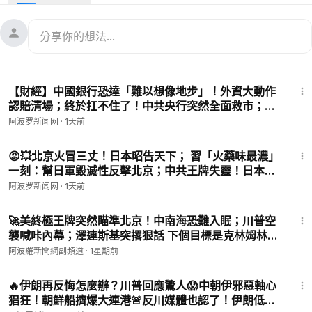
🌸本頻道大陸免翻牆鏈接🌸
https://s3.us-west-1.amazonaws.com/tc-vn/ctcxs.html?memb
ers/aboluo/
（鏈接長期有效，請複製保存上方鏈接，在中國大陸可將上方鏈
接直接粘貼到瀏覽器地址欄就可免翻牆打開我們的頻道，請傳給
10:52
大陸的朋友，請幫助我們傳播🙏）
【財經】中國銀行恐達「難以想像地步」！外資大動作
認賠清場；終於扛不住了！中共央行突然全面救市；觸
訂閱副頻道鏈接：
https://shorturl.at/lMP34
目驚心南航投訴函，砸碎習大夢【C】
阿波罗新闻网
·
1天前
訂閱主頻道鏈接：
https://shorturl.at/KLT08
10:47
00:00
摘要
😡💥北京火冒三丈！日本昭告天下； 習「火藥味最濃」
一刻：幫日軍毀滅性反擊北京；中共王牌失靈！日本挖
00:44
大反轉！取消傳聞後，美伊高層突然飛往瑞士。
到寶！日本補上「間諜樂園」漏洞：國家情報局正式成
02:14
伊朗最高領袖對協議表態，川普強硬回擊。
阿波罗新闻网
·
1天前
立【#熱點直擊 #深度報道 Z】
03:31
美情報機構：以總理為這原因恐搞砸川普中東大局。
14:23
04:56
川普重大部署！美軍可直擊中共本土導彈將進駐日本。
🚀美終極王牌突然瞄準北京！中南海恐難入眠；川普空
06:43
日本突然下重手！簽證費暴漲5倍，中國受創最重，台灣
襲喊咔內幕；澤連斯基突撂狠話 下個目標是克林姆林
沒事。
宮? 美媒曝伊朗變局:數千美特種部隊將執行極危險任
阿波羅新聞網副頻道
·
1星期前
務；烏軍打崩俄機械化部隊【Z】
11:39
🔥伊朗再反悔怎麼辦？川普回應驚人😱中朝伊邪惡軸心
阿波羅新聞網乾淨世界頻道：
https://gjw.us/aboluo
猖狂！朝鮮船擠爆大連港🚨反川媒體也認了！伊朗低頭
加入會員連結 ：
https://www.youtube.com/user/aboluowang/