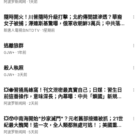
⚡️明天宣布！美伊傳來大消息💥美軍打伊朗彈藥快打
阿波罗新闻网
·
1天前
join
光？白宮緊急回應【C】
22:04
阿波羅網爆料信箱：
aboluobl@gmail.com
隨時開火！川普隨時升級打擊；北約傳間諜滲透？華裔
女子被捕；澤連斯基驚曝，俄軍收朝鮮3萬兵；中共落
您可以在右下角按訂閱並打開小鈴鐺🔔，選全部，就能收到最新
馬高官翻倍，中共反腐「越反越腐」。【#全球新聞】
新唐人電視台NTDTV
·
1星期前
最快的節目訊息！
2026.07.25
2:12:23
逃離狼群
#川普
#特朗普
#美伊會談
#伊朗核協議
#瑞士會談
#中東局勢
#
以色列
#真主黨
#停火協議
#霍爾木茲海峽
#國際政治
#全球熱
GJW+
·
1年前
點
#日本簽證
#日本旅遊
#中國遊客
#赴日簽證
#簽證漲價
#台
1:36:15
灣免簽
#美日同盟
#堤豐導彈
#戰斧導彈
#駐日美軍
#中國本土
殺人執照
#亞太安全
#軍事部署
#納坦雅胡
#美國情報
#中東和平
#伊朗最
GJW+
·
3天前
高領袖
#美伊關係
#國際新聞
#地緣政治
#全球經濟
#原油價格
11:14
#熱點新聞
#時事評論
#世界局勢
#國際關係
#戰略博弈
#最新消
💥🐝習捅馬蜂窩！刊文泄密最真實自己；日媒：習生日
息
前這番操作，意味深長；內幕曝：中共「鎖國」新規已
#川普
#特朗普
#美伊会谈
#伊朗核协议
#瑞士会谈
#中东局势
#
秘密試行！4大行業成重點【#熱點直擊 Z】
阿波罗新闻网
·
2天前
以色列
#真主党
#停火协议
#霍尔木兹海峡
#国际政治
#全球热
11:46
点
#日本签证
#日本旅游
#中国游客
#赴日签证
#签证涨价
#台
💥😲中南海開始"抄家滅門"？元老舊部接連被抓；21世
湾免签
#美日同盟
#堤丰导弹
#战斧导弹
#驻日美军
#中国本土
紀最大醜聞！這一次，全人類都無處可逃！；美國重拳
#亚太安全
#军事部署
#纳坦雅胡
#美国情报
#中东和平
#伊朗最
出擊！ 中共跳腳【#熱點直擊 #阿波羅網 D】
阿波罗新闻网
·
5天前
高领袖
#美伊关系
#国际新闻
#地缘政治
#全球经济
#原油价格