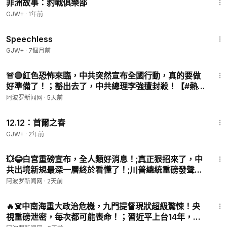
非洲故事：豹戰俱樂部
GJW+
·
1年前
43:21
Speechless
GJW+
·
7個月前
11:15
🚨🔴紅色恐怖來臨，中共突然宣布全國行動，真的要做
好準備了！；豁出去了，中共總理李強遭封殺！【#熱
點直擊 #深度報道 C】
阿波罗新闻网
·
5天前
2:22:03
12.12：首爾之春
GJW+
·
2年前
11:46
💥😂白宮重磅宣布，全人類好消息！;真正狠招來了，中
共出境新規最深一層終於看懂了！;川普總統重磅發聲！
他為何暴怒？；美簽保證金威力驚人，50國逾期滯留暴
阿波罗新闻网
·
2天前
降99%！【#熱點直擊 #阿波羅網 C】
11:23
🔥☠️中南海重大政治危機，九門提督現狀超級驚悚！央
視重磅泄密，每次都可能喪命！；習近平上台14年，白