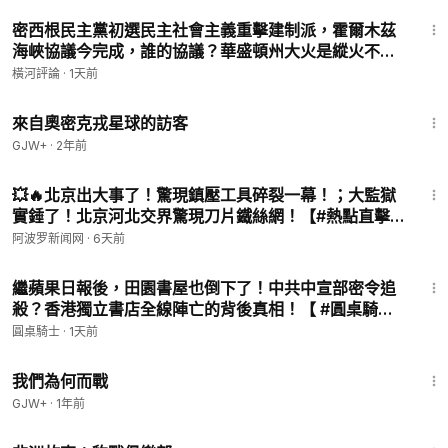
#热点新闻
#时事评论
#世界局势
#国际关系
#战略博弈
#最新消
33:17
密西根民主黨初選民主社會主義重擊建制派，霍爾木茲
息
海峽協議今完成，誰的協議？華盛頓州大火是縱火不是
#阿波羅
#阿波羅網
氣候變化 | 橫河評論 08.05.2026
#阿波罗
#阿波罗网
#热点直击
橫河評論
·
1天前
1:36:37
來自奧密克戎星球的訪客
歡迎大家加入阿波羅網電報頻道：
https://t.me/aboluowang
GJW+
·
2年前
Twitter推特：
https://twitter.com/aboluowang
15:40
Facebook臉書：
https://www.facebook.com/aboluowang/
💥🔥北京出大事了！驚現鎮壓工具碎裂一幕！；大監獄
實錘了！北京河北交界驚現刀片鐵絲網！【#熱點直擊 #
深度報道 Z】
阿波罗新闻网
·
6天前
46:24
繼蘋果日報後，田園書屋也倒下了！中共中宣部密令追
殺？香港獨立書店全線陣亡的背後真相！【 #圓桌騎士
】
圓桌騎士
·
1天前
52:05
我們為何而戰
GJW+
·
1年前
50:00