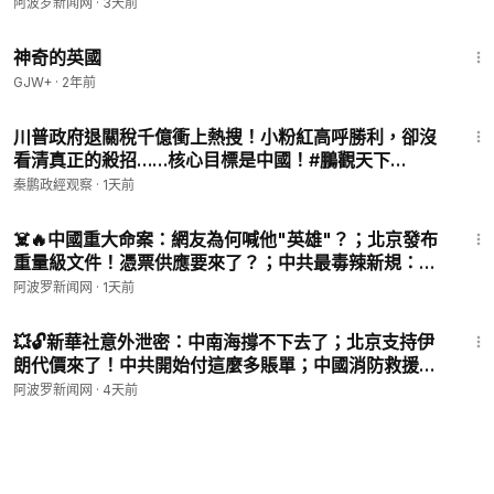
忙了！【#熱點直擊 C】
阿波罗新闻网
·
3天前
1:05:07
神奇的英國
GJW+
·
2年前
9:30
川普政府退關稅千億衝上熱搜！小粉紅高呼勝利，卻沒
看清真正的殺招……核心目標是中國！#鵬觀天下
08.05.2026
秦鹏政經观察
·
1天前
11:01
☠️🔥中國重大命案：網友為何喊他"英雄"？；北京發布
重量級文件！憑票供應要來了？；中共最毒辣新規：讓
你一次探親，全部歸零【#熱點直擊 #深度 C】
阿波罗新闻网
·
1天前
11:04
💥🔓新華社意外泄密：中南海撐不下去了；北京支持伊
朗代價來了！中共開始付這麼多賬單；中國消防救援引
爆全國怒火！中共官方回應火上澆油【#熱點直擊 #阿波
阿波罗新闻网
·
4天前
羅網 C】