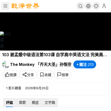
103 谢孟媛中级语法第103课 自学高中英语文法 完美高清
版
The Monkey 「齐天大圣」孙悟空
關注
·
213
按讚
分享
收藏
檢舉
1
影片觀看
·
2026年6月20日
評論
章節
概述
文字稿