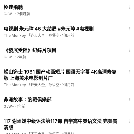
11:51
極速飛馳
GJW+
·
7個月前
46:39
电视剧 朱元璋 46 大结局 #朱元璋 #电视剧
The Monkey 「齐天大圣」孙悟空
·
1個月前
1:15:33
《發展受阻》紀錄片項目
GJW+
·
2年前
25:35
崂山道士 1981 国产动画短片 国语无字幕 4K高清修复
版 上海美术电影制片厂
The Monkey 「齐天大圣」孙悟空
·
1個月前
50:00
非洲故事：豹戰俱樂部
GJW+
·
1年前
1:00:08
117 谢孟媛中级语法第117课 自学高中英语文法 完美高
清版