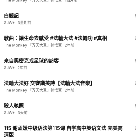
The Monkey 「齐天大圣」孙悟空
·
1個月前
1:17:11
白鯨記
GJW+
·
3星期前
3:46
歌曲：讓生命去感受 #法輪大法 #法輪功 #真相
The Monkey 「齐天大圣」孙悟空
·
2年前
1:36:37
來自奧密克戎星球的訪客
GJW+
·
2年前
11:01
法輪大法好 交響讚美詩【法輪大法音樂】
The Monkey 「齐天大圣」孙悟空
·
2年前
1:36:15
殺人執照
GJW+
·
3天前
57:42
115 谢孟媛中级语法第115课 自学高中英语文法 完美高
清版